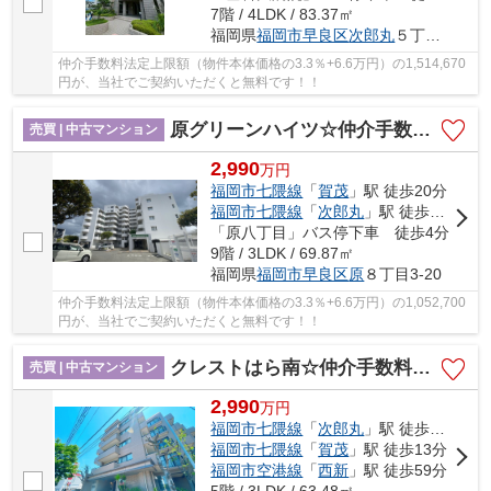
7階 / 4LDK / 83.37㎡
福岡県
福岡市早良区
次郎丸
５丁目11-56
仲介手数料法定上限額（物件本体価格の3.3％+6.6万円）の1,514,670
円が、当社でご契約いただくと無料です！！
原グリーンハイツ☆仲介手数料無料☆
売買 | 中古マンション
2,990
万
円
福岡市七隈線
「
賀茂
」駅 徒歩20分
福岡市七隈線
「
次郎丸
」駅 徒歩20分
「原八丁目」バス停下車 徒歩4分
9階 / 3LDK / 69.87㎡
福岡県
福岡市早良区
原
８丁目3-20
仲介手数料法定上限額（物件本体価格の3.3％+6.6万円）の1,052,700
円が、当社でご契約いただくと無料です！！
クレストはら南☆仲介手数料無料☆
売買 | 中古マンション
2,990
万
円
福岡市七隈線
「
次郎丸
」駅 徒歩6分
福岡市七隈線
「
賀茂
」駅 徒歩13分
福岡市空港線
「
西新
」駅 徒歩59分