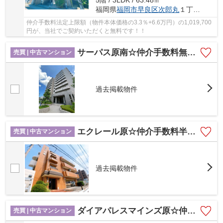
5階 / 3LDK / 63.48㎡
福岡県
福岡市早良区
次郎丸
１丁目1-8
仲介手数料法定上限額（物件本体価格の3.3％+6.6万円）の1,019,700
円が、当社でご契約いただくと無料です！！
サーパス原南☆仲介手数料無料☆
売買 | 中古マンション
過去掲載物件
エクレール原☆仲介手数料半額☆
売買 | 中古マンション
過去掲載物件
ダイアパレスマインズ原☆仲介手数料無料☆
売買 | 中古マンション