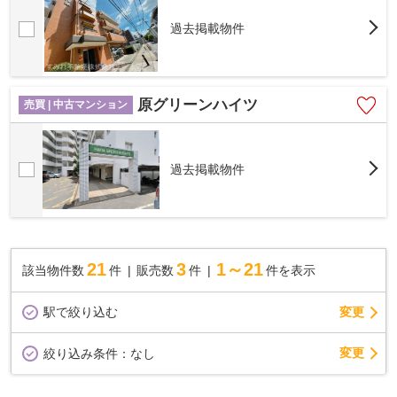
過去掲載物件
原グリーンハイツ
売買 | 中古マンション
過去掲載物件
21
3
1～21
該当物件数
件
販売数
件
件を表示
駅で絞り込む
変更
変更
絞り込み条件：
なし