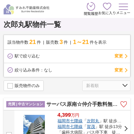
メニュー
お気に入り
閲覧履歴
次郎丸駅物件一覧
21
3
1～21
該当物件数
件
販売数
件
件を表示
駅で絞り込む
変更
変更
絞り込み条件：
なし
販売物件のみ
サーパス原南☆仲介手数料無料☆
売買 | 中古マンション
4,399
万
円
福岡市七隈線
「
次郎丸
」駅 徒歩8分
福岡市七隈線
「
賀茂
」駅 徒歩13分
「歯科大病院」バス停下車 徒歩6分