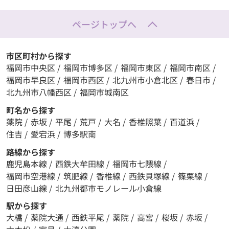
ページトップへ
市区町村から探す
福岡市中央区
/
福岡市博多区
/
福岡市東区
/
福岡市南区
/
福岡市早良区
/
福岡市西区
/
北九州市小倉北区
/
春日市
/
北九州市八幡西区
/
福岡市城南区
町名から探す
薬院
/
赤坂
/
平尾
/
荒戸
/
大名
/
香椎照葉
/
百道浜
/
住吉
/
愛宕浜
/
博多駅南
路線から探す
鹿児島本線
/
西鉄大牟田線
/
福岡市七隈線
/
福岡市空港線
/
筑肥線
/
香椎線
/
西鉄貝塚線
/
篠栗線
/
日田彦山線
/
北九州都市モノレール小倉線
駅から探す
大橋
/
薬院大通
/
西鉄平尾
/
薬院
/
高宮
/
桜坂
/
赤坂
/