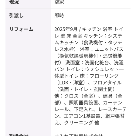
現況
空家
引渡し
即時
リフォーム
2025年9月 / キッチン 浴室 トイ
レ 壁 床 全室 キッチン：システ
ムキッチン（食洗機付・タッチ
レス水栓） 浴室：ユニットバス
（換気乾燥暖房機付・追焚機能
付） 洗面室：洗面化粧台、洗濯
パン トイレ：ウォシュレット一
体型トイレ 床：フローリング
（LDK・洋室）、フロアタイル
（洗面・トイレ・玄関土間）
他：クロス（全室）、建具（全
部）、照明器具設置、カーテン
レール、下足入れ、レースカーテ
ン、エアコン1基設置、網戸張替
え、クリーニング 他