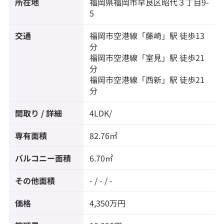
所在地
福岡県
福岡市早良区
昭代
３丁目9-
5
交通
福岡市空港線
「
藤崎
」駅 徒歩13
分
福岡市空港線
「
室見
」駅 徒歩21
分
福岡市空港線
「
西新
」駅 徒歩21
分
間取り / 詳細
4LDK/
専有面積
82.76㎡
バルコニー面積
6.70㎡
その他面積
- / - / -
価格
4,350万円