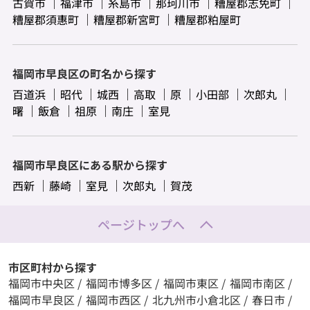
古賀市
福津市
糸島市
那珂川市
糟屋郡志免町
糟屋郡須惠町
糟屋郡新宮町
糟屋郡粕屋町
福岡市早良区の町名から探す
百道浜
昭代
城西
高取
原
小田部
次郎丸
曙
飯倉
祖原
南庄
室見
福岡市早良区にある駅から探す
西新
藤崎
室見
次郎丸
賀茂
ページトップへ
市区町村から探す
福岡市中央区
/
福岡市博多区
/
福岡市東区
/
福岡市南区
/
福岡市早良区
/
福岡市西区
/
北九州市小倉北区
/
春日市
/