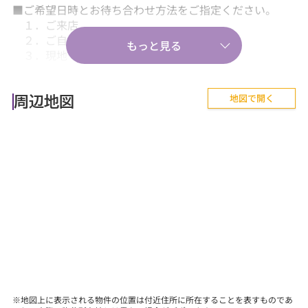
■ご希望日時とお待ち合わせ方法をご指定ください。
１．ご来店
２．ご自宅送迎
３．現地・最寄駅等でのお待ち合わせ。
【気軽に相談から♪】
地図で開く
■『失敗しない住まい選びのポイント！』、『購入の流
周辺地図
れや住宅ローン等のお金について』、
『購入後に気を付けることって何？』などあらゆる
ご質問にお答えします。
【その他】
■詳しくは、当社スタッフにお問合せください。
※地図上に表示される物件の位置は付近住所に所在することを表すものであ