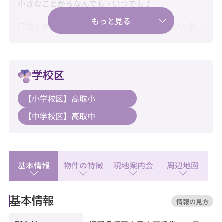
小さなことからなんでも・いつでも♪
〇階下を気にせず暮らせる1階住戸。落ち着いた藤
崎エリアの住まい♪
〇新耐震基準・住宅ローン控除利用可♪
学校区
〇水回り新品交換済みで快適にご入居♪
【小学校区】高取小
【教育】
【中学校区】高取中
◆高取小学校：徒歩5分
◆高取中学校：徒歩10分
【暮らし】
◆ザ・大黒天紅葉店：徒歩4分
基本情報
物件の特徴
現地案内会
周辺地図
◆Mammy's(マミーズ)：徒歩4分
◆ローソン 福岡荒江三丁目店：徒歩3分
基本情報
情報の見方