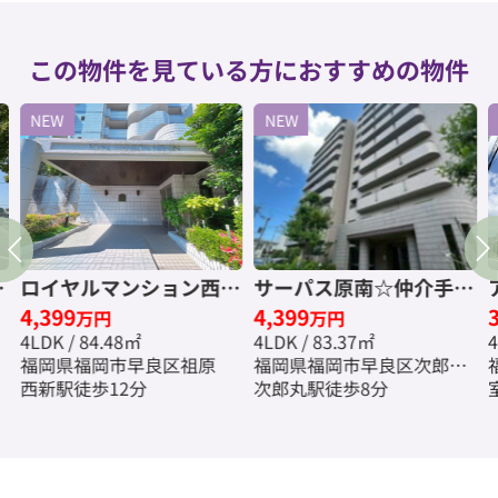
この物件を見ている方におすすめの物件
NEW
NEW
ン
ロイヤルマンション西新
サーパス原南☆仲介手数
4,399
4,399
☆仲介手数料無料☆
料無料☆
万円
万円
4LDK / 84.48㎡
4LDK / 83.37㎡
4
福岡県福岡市早良区祖原
福岡県福岡市早良区次郎丸
西新駅徒歩12分
５丁目
次郎丸駅徒歩8分