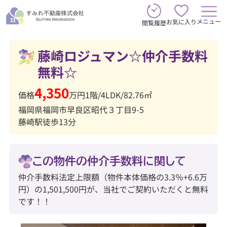
メニュー
お気に入り
閲覧履歴
藤崎ロジュマン☆仲介手数料
無料☆
4,350
価格
万円
1階
/
4LDK
/
82.76㎡
福岡県福岡市早良区昭代３丁目9-5
藤崎駅徒歩13分
この物件の仲介手数料に関して
仲介手数料法定上限額（物件本体価格の3.3％+6.6万
円）の1,501,500円が、当社でご契約いただくと無料
です！！