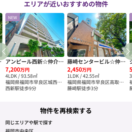
エリアが近いおすすめの物件
NEW
仲
アンピール西新☆仲介手
藤崎センタービル☆仲介
7,200
2,450
数料半額☆
手数料無料☆
万円
万円
4LDK / 93.58㎡
1LDK / 42.55㎡
福岡県福岡市早良区城西３
福岡県福岡市早良区高取２
丁目
西新駅徒歩9分
丁目
藤崎駅徒歩3分
物件を再検索する
同じエリアや駅で探す
福岡市中央区