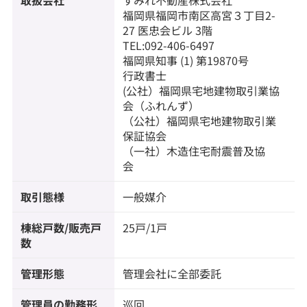
取扱会社
すみれ不動産株式会社
福岡県福岡市南区高宮３丁目2-
27 医忠会ビル 3階
TEL:092-406-6497
福岡県知事 (1) 第19870号
行政書士
(公社）福岡県宅地建物取引業協
会（ふれんず）
（公社）福岡県宅地建物取引業
保証協会
（一社）木造住宅耐震普及協
会
取引態様
一般媒介
棟総戸数/販売戸
25戸/1戸
数
管理形態
管理会社に全部委託
管理員の勤務形
巡回