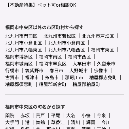
【不動産特集】ペット可or相談OK
福岡市中央区以外の市区町村から探す
北九州市門司区
北九州市若松区
北九州市戸畑区
北九州市小倉北区
北九州市小倉南区
北九州市八幡東区
北九州市八幡西区
福岡市東区
福岡市博多区
福岡市南区
福岡市西区
福岡市城南区
福岡市早良区
大牟田市
久留米市
行橋市
筑紫野市
春日市
大野城市
宗像市
古賀市
福津市
糸島市
那珂川市
糟屋郡志免町
糟屋郡須惠町
糟屋郡新宮町
糟屋郡粕屋町
福岡市中央区の町名から探す
薬院
赤坂
荒戸
平尾
大名
小笹
今泉
大手門
港
舞鶴
草香江
清川
輝国
今川