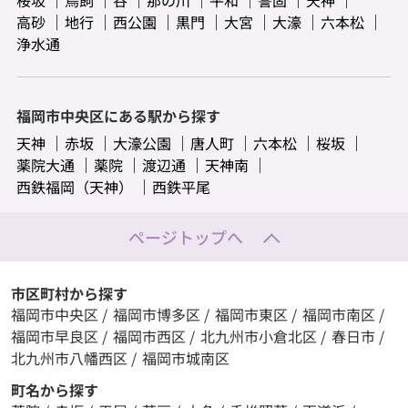
桜坂
鳥飼
谷
那の川
平和
警固
天神
高砂
地行
西公園
黒門
大宮
大濠
六本松
浄水通
福岡市中央区にある駅から探す
天神
赤坂
大濠公園
唐人町
六本松
桜坂
薬院大通
薬院
渡辺通
天神南
西鉄福岡（天神）
西鉄平尾
ページトップへ
市区町村から探す
福岡市中央区
/
福岡市博多区
/
福岡市東区
/
福岡市南区
/
福岡市早良区
/
福岡市西区
/
北九州市小倉北区
/
春日市
/
北九州市八幡西区
/
福岡市城南区
町名から探す