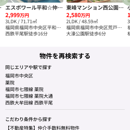
手
エスポワール平和☆仲介
東峰マンション西公園☆
2,999
2,580
手数料無料☆
仲介手数料無料☆
万円
万円
3LDK / 71.71㎡
2LDK / 48.59㎡
福岡県福岡市中央区平和３
福岡県福岡市中央区荒戸３
丁目
西鉄平尾駅徒歩16分
丁目
大濠公園駅徒歩6分
物件を再検索する
同じエリアや駅で探す
福岡市中央区
薬院
福岡市七隈線 薬院
福岡市七隈線 薬院大通
西鉄大牟田線 西鉄平尾
こだわり条件から探す
【不動産特集】仲介手数料無料物件