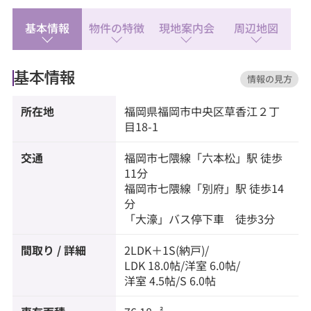
◆ニューヨークストア セントラルパーク店：徒歩71
分
基本情報
物件の特徴
現地案内会
周辺地図
◆マックスバリュエクスプレス 今川店：徒歩9分
◆サニー別府店：徒歩8分
基本情報
情報の見方
所在地
福岡県
福岡市中央区
草香江
２丁
目18-1
交通
福岡市七隈線
「
六本松
」駅 徒歩
11分
福岡市七隈線
「
別府
」駅 徒歩14
分
「大濠」バス停下車 徒歩3分
間取り / 詳細
2LDK＋1S(納戸)/
LDK 18.0帖
/
洋室 6.0帖
/
洋室 4.5帖
/
S 6.0帖