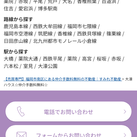
薬院
/
赤坂
/
平尾
/
荒戸
/
大名
/
香椎照葉
/
百道浜
/
住吉
/
愛宕浜
/
博多駅南
路線から探す
鹿児島本線
/
西鉄大牟田線
/
福岡市七隈線
/
福岡市空港線
/
筑肥線
/
香椎線
/
西鉄貝塚線
/
篠栗線
/
日田彦山線
/
北九州都市モノレール小倉線
駅から探す
大橋
/
薬院大通
/
西鉄平尾
/
薬院
/
高宮
/
桜坂
/
赤坂
/
六本松
/
室見
/
大濠公園
【売買専門】福岡市南区にある仲介手数料無料の不動産｜すみれ不動産
>
大濠
ハウス☆仲介手数料無料☆
電話でお問い合わせ
フォームからお問い合わせ