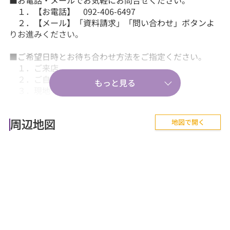
１．【お電話】 092-406-6497
２．【メール】「資料請求」「問い合わせ」ボタンよ
りお進みください。
■ご希望日時とお待ち合わせ方法をご指定ください。
１．ご来店
２．ご自宅送迎
３．現地・最寄駅等でのお待ち合わせ。
【気軽に相談から♪】
地図で開く
■『失敗しない住まい選びのポイント！』、『購入の流
周辺地図
れや住宅ローン等のお金について』、
『購入後に気を付けることって何？』などあらゆる
ご質問にお答えします。
【その他】
■詳しくは、当社スタッフにお問合せください。