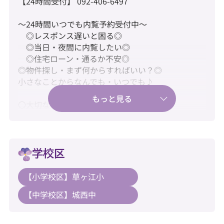
【24時間受付】 092-406-6497
～24時間いつでも内覧予約受付中～
◎レスポンス遅いと困る◎
◎当日・夜間に内覧したい◎
◎住宅ローン・通るか不安◎
◎物件探し・まず何からすればいい？◎
小さなことからなんでも・いつでも♪
〇大切なペットと暮らせる住まい♪
〇大濠公園徒歩圏、都心と自然を身近に♪
〇2025年7月に大規模修繕工事済♪
学校区
【教育】
【小学校区】草ヶ江小
◆草ヶ江小学校：徒歩4分
【中学校区】城西中
◆城西中学校：徒歩13分
【暮らし】