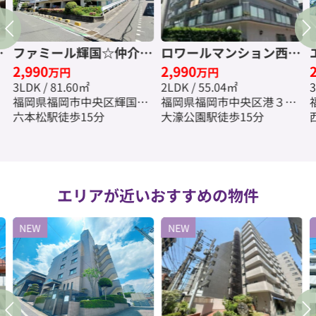
手
ファミール輝国☆仲介手
ロワールマンション西公
2,990
2,990
数料無料☆
園２☆仲介手数料無料☆
万円
万円
3LDK / 81.60㎡
2LDK / 55.04㎡
3
福岡県福岡市中央区輝国２
福岡県福岡市中央区港３丁
丁目
六本松駅徒歩15分
目
大濠公園駅徒歩15分
エリアが近いおすすめの物件
NEW
NEW