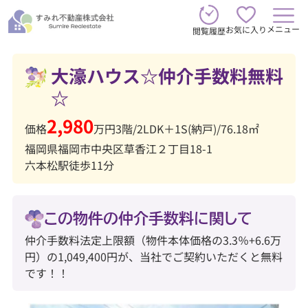
メニュー
お気に入り
閲覧履歴
大濠ハウス☆仲介手数料無料
☆
2,980
価格
万円
3階
/
2LDK＋1S(納戸)
/
76.18㎡
福岡県福岡市中央区草香江２丁目18-1
六本松駅徒歩11分
この物件の仲介手数料に関して
仲介手数料法定上限額（物件本体価格の3.3％+6.6万
円）の1,049,400円が、当社でご契約いただくと無料
です！！