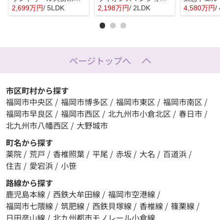
2,699万円
/ 5LDK
2,198万円
/ 2LDK
4,580万円
/
ページトップへ
市区町村から探す
福岡市中央区
/
福岡市博多区
/
福岡市東区
/
福岡市南区
/
福岡市早良区
/
福岡市西区
/
北九州市小倉北区
/
春日市
/
北九州市八幡西区
/
大野城市
町名から探す
薬院
/
荒戸
/
香椎照葉
/
平尾
/
赤坂
/
大名
/
百道浜
/
住吉
/
愛宕浜
/
小笹
路線から探す
鹿児島本線
/
西鉄大牟田線
/
福岡市空港線
/
福岡市七隈線
/
筑肥線
/
西鉄貝塚線
/
香椎線
/
篠栗線
/
日田彦山線
/
北九州都市モノレール小倉線