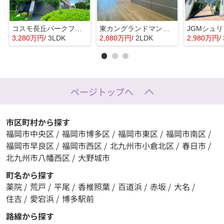
コスモ長丘パークフォルム☆仲介手数料無料☆
東カングランドマンション大濠パークサイド☆仲介手数料無料☆
3,280万円
/ 3LDK
2,880万円
/ 2LDK
2,980万円
/
ページトップへ
市区町村から探す
福岡市中央区
/
福岡市博多区
/
福岡市東区
/
福岡市南区
/
福岡市早良区
/
福岡市西区
/
北九州市小倉北区
/
春日市
/
北九州市八幡西区
/
大野城市
町名から探す
薬院
/
荒戸
/
平尾
/
香椎照葉
/
百道浜
/
赤坂
/
大名
/
住吉
/
愛宕浜
/
博多駅前
路線から探す