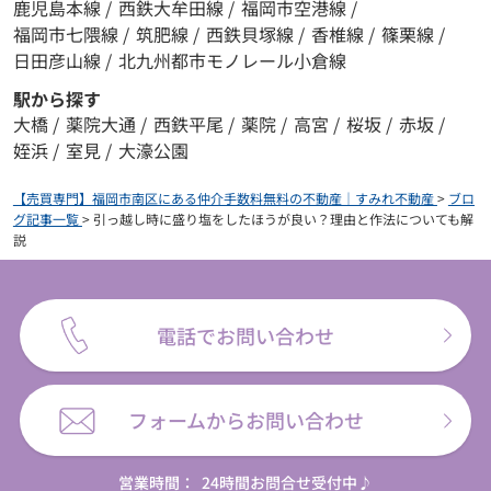
鹿児島本線
/
西鉄大牟田線
/
福岡市空港線
/
福岡市七隈線
/
筑肥線
/
西鉄貝塚線
/
香椎線
/
篠栗線
/
日田彦山線
/
北九州都市モノレール小倉線
駅から探す
大橋
/
薬院大通
/
西鉄平尾
/
薬院
/
高宮
/
桜坂
/
赤坂
/
姪浜
/
室見
/
大濠公園
【売買専門】福岡市南区にある仲介手数料無料の不動産｜すみれ不動産
>
ブロ
グ記事一覧
>
引っ越し時に盛り塩をしたほうが良い？理由と作法についても解
説
電話でお問い合わせ
フォームからお問い合わせ
営業時間：
24時間お問合せ受付中♪