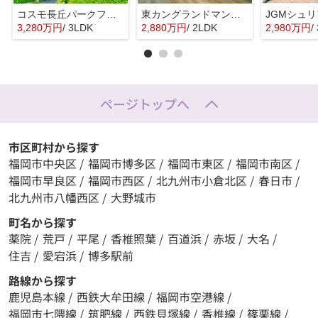
コスモ長丘パークフォルム☆仲介手数料無料☆
東カングランドマンション大濠パークサイド☆仲介手数料無料☆
3,280万円
/ 3LDK
2,880万円
/ 2LDK
2,980万円
/
ページトップへ
市区町村から探す
福岡市中央区
/
福岡市博多区
/
福岡市東区
/
福岡市南区
/
福岡市早良区
/
福岡市西区
/
北九州市小倉北区
/
春日市
/
北九州市八幡西区
/
大野城市
町名から探す
薬院
/
荒戸
/
平尾
/
香椎照葉
/
百道浜
/
赤坂
/
大名
/
住吉
/
愛宕浜
/
博多駅前
路線から探す
鹿児島本線
/
西鉄大牟田線
/
福岡市空港線
/
福岡市七隈線
/
筑肥線
/
西鉄貝塚線
/
香椎線
/
篠栗線
/