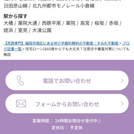
日田彦山線
/
北九州都市モノレール小倉線
駅から探す
大橋
/
薬院大通
/
西鉄平尾
/
薬院
/
高宮
/
桜坂
/
赤坂
/
姪浜
/
室見
/
大濠公園
【売買専門】福岡市南区にある仲介手数料無料の不動産｜すみれ不動産
>
ブロ
グ記事一覧
>
住宅ローンは60歳からでも大丈夫？注意点や審査対策についても
解説
電話でお問い合わせ
フォームからお問い合わせ
営業時間：
24時間お問合せ受付中♪
定休日：
不定休