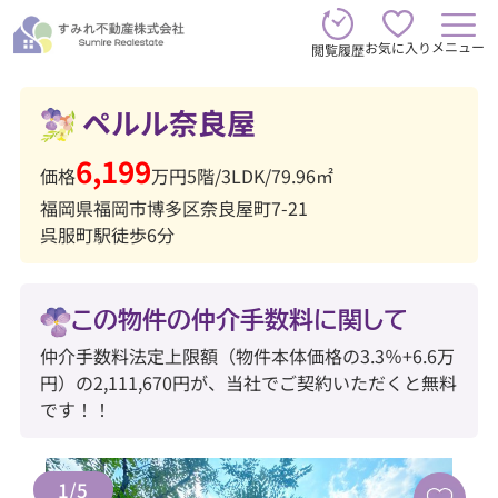
メニュー
お気に入り
閲覧履歴
ペルル奈良屋
6,199
価格
万円
5階
/
3LDK
/
79.96㎡
福岡県福岡市博多区奈良屋町7-21
呉服町駅徒歩6分
この物件の仲介手数料に関して
仲介手数料法定上限額（物件本体価格の3.3％+6.6万
円）の2,111,670円が、当社でご契約いただくと無料
です！！
1
/
5