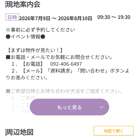
現地案内会
09:30 ～ 19:30
日時
2026年7月9日 ～ 2026年8月10日
※事前に必ず予約してください
●イベント情報●
【まずは物件が見たい！】
■お電話・メールでお気軽にお問合せください。
１．【お電話】 092-406-6497
２．【メール】「資料請求」「問い合わせ」ボタンよ
りお進みください。
■ご希望日時とお待ち合わせ方法をご指定ください。
１．ご来店
２．ご自宅送迎
３．現地・最寄駅等でのお待ち合わせ。
【気軽に相談から♪】
地図で開く
■『失敗しない住まい選びのポイント！』、『購入の流
周辺地図
れや住宅ローン等のお金について』、