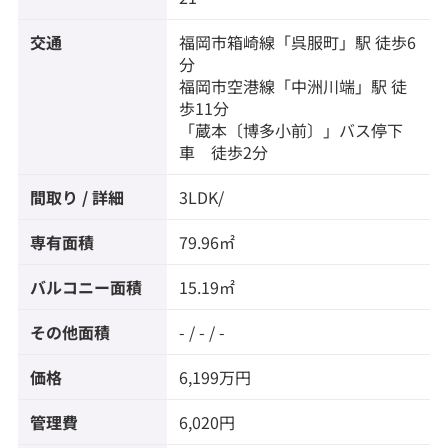
◆セブンイレブン 博多蔵本店：徒歩3分
◆大賀薬局 中呉服町店：徒歩4分
交通
福岡市箱崎線
「
呉服町
」駅 徒歩6
分
福岡市空港線
「
中洲川端
」駅 徒
歩11分
「蔵本〔博多小前〕」バス停下
車 徒歩2分
間取り / 詳細
3LDK/
専有面積
79.96㎡
バルコニー面積
15.19㎡
その他面積
- / - / -
価格
6,199万円
管理費
6,020円