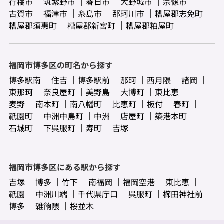
行橋市
筑紫野市
春日市
大野城市
宗像市
古賀市
福津市
糸島市
那珂川市
糟屋郡志免町
糟屋郡須惠町
糟屋郡新宮町
糟屋郡粕屋町
福岡市博多区の町名から探す
博多駅南
住吉
博多駅前
那珂
西月隈
諸岡
東那珂
奈良屋町
美野島
大博町
東比恵
麦野
南本町
南八幡町
比恵町
板付
春町
祇園町
中洲中島町
中洲
店屋町
築港本町
石城町
下呉服町
寿町
吉塚
福岡市博多区にある駅から探す
吉塚
博多
竹下
南福岡
福岡空港
東比恵
祇園
中洲川端
千代県庁口
呉服町
櫛田神社前
博多
雑餉隈
桜並木