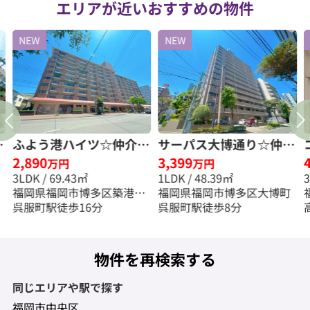
エリアが近いおすすめの物件
NEW
NEW
テ
ふよう港ハイツ☆仲介手
サーパス大博通り☆仲介
2,890
3,399
☆
数料無料☆
手数料無料☆
万円
万円
3LDK / 69.43㎡
1LDK / 48.39㎡
福岡県福岡市博多区築港本
福岡県福岡市博多区大博町
町
呉服町駅徒歩16分
呉服町駅徒歩8分
物件を再検索する
同じエリアや駅で探す
福岡市中央区