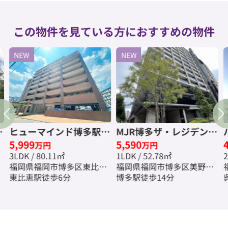
この物件を見ている方におすすめの物件
NEW
NEW
☆
ヒューマインド博多駅東
MJR博多ザ・レジデンス
5,999
5,590
ネクスタイル☆仲介手数
☆仲介手数料無料☆
万円
万円
3LDK / 80.11㎡
1LDK / 52.78㎡
2
料無料☆
福岡県福岡市博多区東比恵
福岡県福岡市博多区美野島
３丁目
東比恵駅徒歩6分
１丁目
博多駅徒歩14分