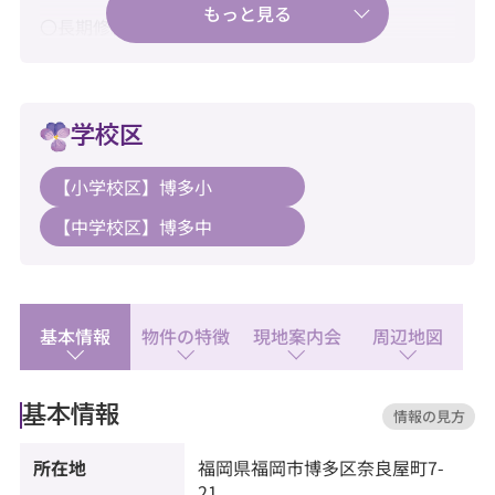
〇長期修繕計画、有り♪
〇大規模修繕工事、2015年6月実施済み♪
〇固定資産税額、136,475円♪
学校区
〇博多・天神方面へアクセス良好♪
【小学校区】博多小
【中学校区】博多中
〇新耐震基準・住宅ローン控除利用可♪
〇リフォーム中でもご内覧承ります♪
【教育】
基本情報
物件の特徴
現地案内会
周辺地図
◆博多小学校：徒歩1分
◆博多中学校：徒歩9分
基本情報
情報の見方
【暮らし】
◆マックスバリュエクスプレス奈良屋町店：徒歩2
所在地
福岡県
福岡市博多区
奈良屋町
7-
分
21