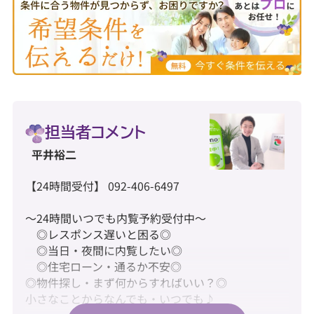
担当者コメント
平井裕二
【24時間受付】 092-406-6497
～24時間いつでも内覧予約受付中～
◎レスポンス遅いと困る◎
◎当日・夜間に内覧したい◎
◎住宅ローン・通るか不安◎
◎物件探し・まず何からすればいい？◎
小さなことからなんでも・いつでも♪