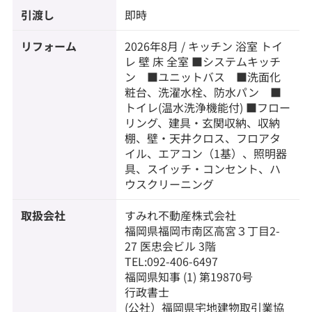
引渡し
即時
リフォーム
2026年8月 / キッチン 浴室 トイ
レ 壁 床 全室 ■システムキッチ
ン ■ユニットバス ■洗面化
粧台、洗濯水栓、防水パン ■
トイレ(温水洗浄機能付) ■フロー
リング、建具・玄関収納、収納
棚、壁・天井クロス、フロアタ
イル、エアコン（1基）、照明器
具、スイッチ・コンセント、ハ
ウスクリーニング
取扱会社
すみれ不動産株式会社
福岡県福岡市南区高宮３丁目2-
27 医忠会ビル 3階
TEL:092-406-6497
福岡県知事 (1) 第19870号
行政書士
(公社）福岡県宅地建物取引業協