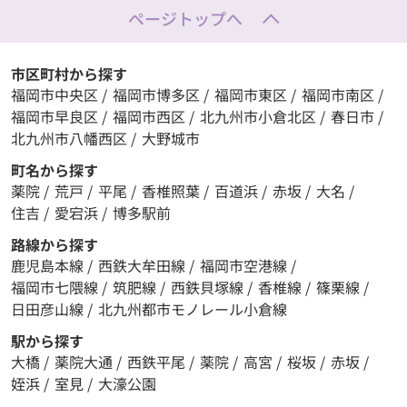
ページトップへ
市区町村から探す
福岡市中央区
/
福岡市博多区
/
福岡市東区
/
福岡市南区
/
福岡市早良区
/
福岡市西区
/
北九州市小倉北区
/
春日市
/
北九州市八幡西区
/
大野城市
町名から探す
薬院
/
荒戸
/
平尾
/
香椎照葉
/
百道浜
/
赤坂
/
大名
/
住吉
/
愛宕浜
/
博多駅前
路線から探す
鹿児島本線
/
西鉄大牟田線
/
福岡市空港線
/
福岡市七隈線
/
筑肥線
/
西鉄貝塚線
/
香椎線
/
篠栗線
/
日田彦山線
/
北九州都市モノレール小倉線
駅から探す
大橋
/
薬院大通
/
西鉄平尾
/
薬院
/
高宮
/
桜坂
/
赤坂
/
姪浜
/
室見
/
大濠公園