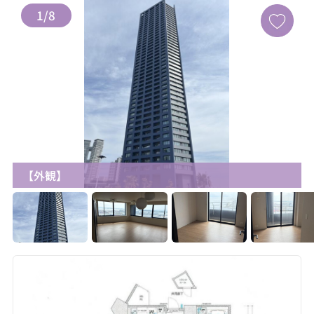
1
/
8
【外観】
お気に入り追加