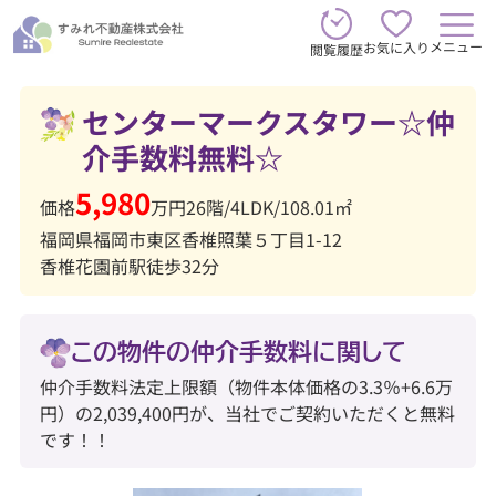
メニュー
お気に入り
閲覧履歴
センターマークスタワー☆仲
介手数料無料☆
5,980
価格
万円
26階
/
4LDK
/
108.01㎡
福岡県福岡市東区香椎照葉５丁目1-12
香椎花園前駅徒歩32分
この物件の仲介手数料に関して
仲介手数料法定上限額（物件本体価格の3.3％+6.6万
円）の2,039,400円が、当社でご契約いただくと無料
です！！