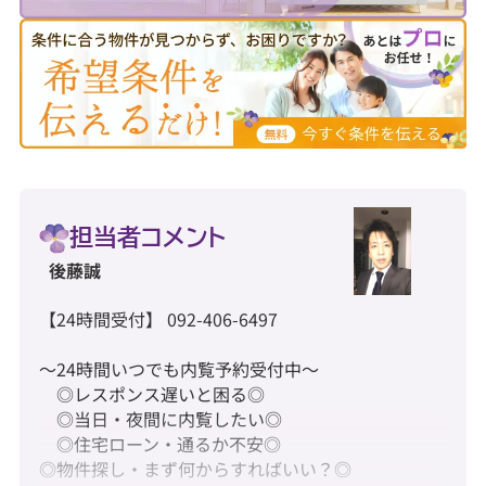
担当者コメント
後藤誠
【24時間受付】 092-406-6497
～24時間いつでも内覧予約受付中～
◎レスポンス遅いと困る◎
◎当日・夜間に内覧したい◎
◎住宅ローン・通るか不安◎
◎物件探し・まず何からすればいい？◎