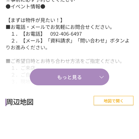
●イベント情報●
【まずは物件が見たい！】
■お電話・メールでお気軽にお問合せください。
１．【お電話】 092-406-6497
２．【メール】「資料請求」「問い合わせ」ボタンよ
りお進みください。
■ご希望日時とお待ち合わせ方法をご指定ください。
１．ご来店
２．ご自宅送迎
３．現地・最寄駅等でのお待ち合わせ。
【気軽に相談から♪】
地図で開く
■『失敗しない住まい選びのポイント！』、『購入の流
周辺地図
れや住宅ローン等のお金について』、
『購入後に気を付けることって何？』などあらゆる
ご質問にお答えします。
【その他】