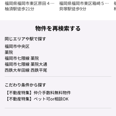
福岡県福岡市東区原田４丁
福岡県福岡市東区箱崎５丁
目
柚須駅徒歩21分
目
貝塚駅徒歩9分
物件を再検索する
同じエリアや駅で探す
福岡市中央区
薬院
福岡市七隈線 薬院
福岡市七隈線 薬院大通
西鉄大牟田線 西鉄平尾
こだわり条件から探す
【不動産特集】仲介手数料無料物件
【不動産特集】ペット可or相談OK