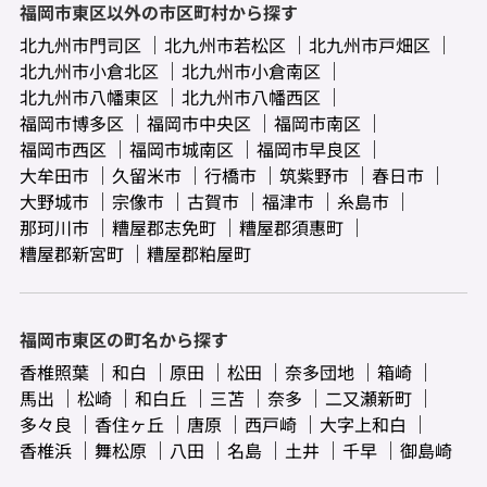
福岡市東区以外の市区町村から探す
北九州市門司区
北九州市若松区
北九州市戸畑区
北九州市小倉北区
北九州市小倉南区
北九州市八幡東区
北九州市八幡西区
福岡市博多区
福岡市中央区
福岡市南区
福岡市西区
福岡市城南区
福岡市早良区
大牟田市
久留米市
行橋市
筑紫野市
春日市
大野城市
宗像市
古賀市
福津市
糸島市
那珂川市
糟屋郡志免町
糟屋郡須惠町
糟屋郡新宮町
糟屋郡粕屋町
福岡市東区の町名から探す
香椎照葉
和白
原田
松田
奈多団地
箱崎
馬出
松崎
和白丘
三苫
奈多
二又瀬新町
多々良
香住ヶ丘
唐原
西戸崎
大字上和白
香椎浜
舞松原
八田
名島
土井
千早
御島崎