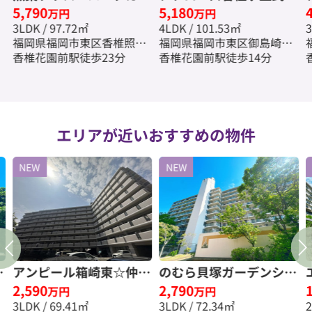
5,790
5,180
サ０２☆仲介手数料無料
館☆仲介手数料無料☆
万円
万円
3LDK / 97.72㎡
4LDK / 101.53㎡
3
☆
福岡県福岡市東区香椎照葉
福岡県福岡市東区御島崎２
２丁目
香椎花園前駅徒歩23分
丁目
香椎花園前駅徒歩14分
エリアが近いおすすめの物件
NEW
NEW
ー
アンピール箱崎東☆仲介
のむら貝塚ガーデンシテ
2,590
2,790
料
手数料無料☆
ィ弐番館☆仲介手数料無
万円
万円
3LDK / 69.41㎡
3LDK / 72.34㎡
料☆