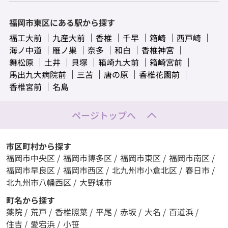
福岡市東区にある駅から探す
福工大前
九産大前
香椎
千早
箱崎
西戸崎
海ノ中道
雁ノ巣
奈多
和白
香椎神宮
舞松原
土井
貝塚
箱崎九大前
箱崎宮前
馬出九大病院前
三苫
唐の原
香椎花園前
香椎宮前
名島
ページトップへ
市区町村から探す
福岡市中央区
/
福岡市博多区
/
福岡市東区
/
福岡市南区
/
福岡市早良区
/
福岡市西区
/
北九州市小倉北区
/
春日市
/
北九州市八幡西区
/
大野城市
町名から探す
薬院
/
荒戸
/
香椎照葉
/
平尾
/
赤坂
/
大名
/
百道浜
/
住吉
/
愛宕浜
/
小笹