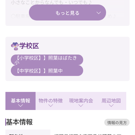
小さなことからなんでも・いつでも♪
〇駐車場空有！お車をお持ちの方にもおすすめ♪
〇新耐震基準・住宅ローン控除利用可♪
〇大切なペットとともに、上質なタワーライフ♪
学校区
【小学校区】】照葉はばたき
【教育】
小
◆照葉はばたき小学校：徒歩14分
【中学校区】】照葉中
◆照葉中学校：徒歩13分
【暮らし】
◆にしてつストアレガネットマルシェ香椎照葉：徒
歩3分
基本情報
物件の特徴
現地案内会
周辺地図
◆スーパーセンタートライアル アイランドシティ
店：徒歩1分
◆福岡市立こども病院：徒歩8分
基本情報
情報の見方