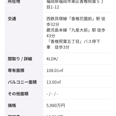
所在地
福岡県
福岡市東区
香椎照葉
５丁
目1-12
交通
西鉄貝塚線
「
香椎花園前
」駅 徒
歩32分
鹿児島本線
「
九産大前
」駅 徒歩
43分
「香椎照葉五丁目」バス停下
車 徒歩3分
間取り / 詳細
4LDK/
専有面積
108.01㎡
バルコニー面積
13.00㎡
その他面積
- / - / -
価格
5,980万円