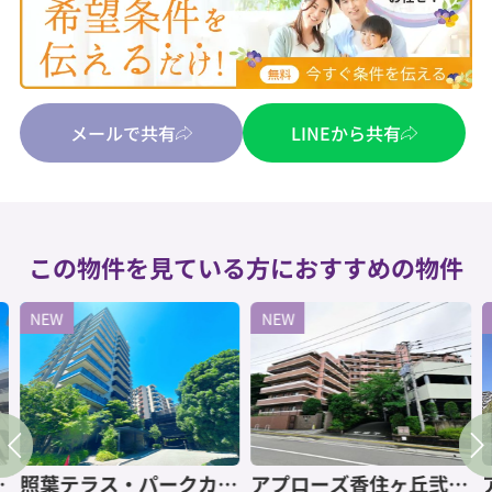
メールで共有
LINEから共有
この物件を見ている方におすすめの物件
NEW
NEW
エ
照葉テラス・パークカー
アプローズ香住ヶ丘弐番