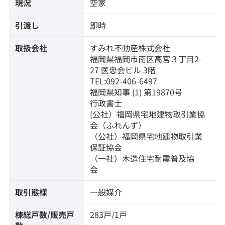
現況
空家
引渡し
即時
取扱会社
すみれ不動産株式会社
福岡県福岡市南区高宮３丁目2-
27 医忠会ビル 3階
TEL:092-406-6497
福岡県知事 (1) 第19870号
行政書士
(公社）福岡県宅地建物取引業協
会（ふれんず）
（公社）福岡県宅地建物取引業
保証協会
（一社）木造住宅耐震普及協
会
取引態様
一般媒介
棟総戸数/販売戸
283戸/1戸