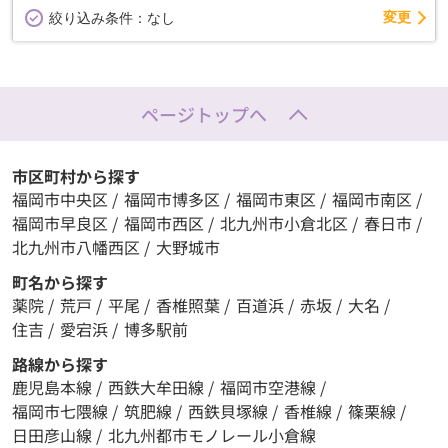
変更
絞り込み条件：
なし
ページトップへ
市区町村から探す
福岡市中央区
/
福岡市博多区
/
福岡市東区
/
福岡市南区
/
福岡市早良区
/
福岡市西区
/
北九州市小倉北区
/
春日市
/
北九州市八幡西区
/
大野城市
町名から探す
薬院
/
荒戸
/
平尾
/
香椎照葉
/
百道浜
/
赤坂
/
大名
/
住吉
/
愛宕浜
/
博多駅前
路線から探す
鹿児島本線
/
西鉄大牟田線
/
福岡市空港線
/
福岡市七隈線
/
筑肥線
/
西鉄貝塚線
/
香椎線
/
篠栗線
/
日田彦山線
/
北九州都市モノレール小倉線