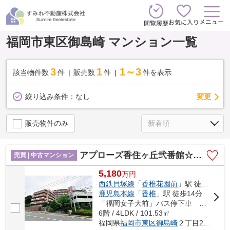
メニュー
お気に入り
閲覧履歴
福岡市東区御島崎 マンション一覧
3
1
1～3
該当物件数
件
販売数
件
件を表示
変更
絞り込み条件：
なし
販売物件のみ
アプローズ香住ヶ丘弐番館☆仲介手数料無料☆
売買 | 中古マンション
5,180
万
円
西鉄貝塚線
「
香椎花園前
」駅 徒歩14分
鹿児島本線
「
香椎
」駅 徒歩14分
「福岡女子大前」バス停下車 徒歩8分
6階 / 4LDK / 101.53㎡
福岡県
福岡市東区
御島崎
２丁目20-31