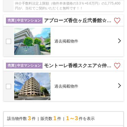
仲介手数料法定上限額（物件本体価格の3.3％+6.6万円）の1,775,400
円が、当社でご契約いただくと無料です！！
アプローズ香住ヶ丘弐番館☆仲介手数料無料☆
売買 | 中古マンション
過去掲載物件
モントーレ香椎スクエア☆仲介手数料無料☆
売買 | 中古マンション
過去掲載物件
3
1
1～3
該当物件数
件
販売数
件
件を表示