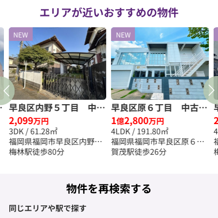
エリアが近いおすすめの物件
NEW
NEW
古
早良区内野５丁目 中古
早良区原６丁目 中古一
2,099
1
2,800
料
一戸建☆仲介手数料無料
戸建☆仲介手数料無料☆
万円
億
万円
3DK / 61.28㎡
4LDK / 191.80㎡
☆
福岡県福岡市早良区内野５
福岡県福岡市早良区原６丁
丁目
梅林駅徒歩80分
目
賀茂駅徒歩26分
物件を再検索する
同じエリアや駅で探す