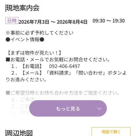
現地案内会
09:30 ～ 19:30
日時
2026年7月3日 ～ 2026年8月4日
※事前に必ず予約してください
●イベント情報●
【まずは物件が見たい！】
■お電話・メールでお気軽にお問合せください。
１．【お電話】 092-406-6497
２．【メール】「資料請求」「問い合わせ」ボタンよ
りお進みください。
■ご希望日時とお待ち合わせ方法をご指定ください。
１．ご来店
２．ご自宅送迎
３．現地・最寄駅等でのお待ち合わせ。
【気軽に相談から♪】
地図で開く
■『失敗しない住まい選びのポイント！』、『購入の流
周辺地図