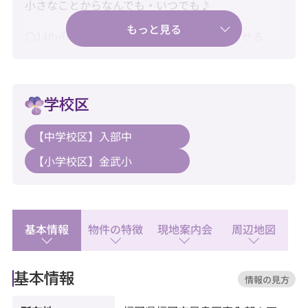
小さなことからなんでも・いつでも♪
〇140㎡のゆとり。家族みんなが快適に暮らせる
5LDK♪
〇新耐震基準・住宅ローン控除利用可♪
学校区
〇車3台駐車可能♪
【中学校区】入部中
【教育】
【小学校区】金武小
◆入部小学校：徒歩9分
◆金武中学校：徒歩29分
【暮らし】
◆サニー重留店：徒歩18分
基本情報
物件の特徴
現地案内会
周辺地図
◆ローソン 東入部一丁目店：徒歩12分
◆重留中央公園：徒歩4分
基本情報
情報の見方