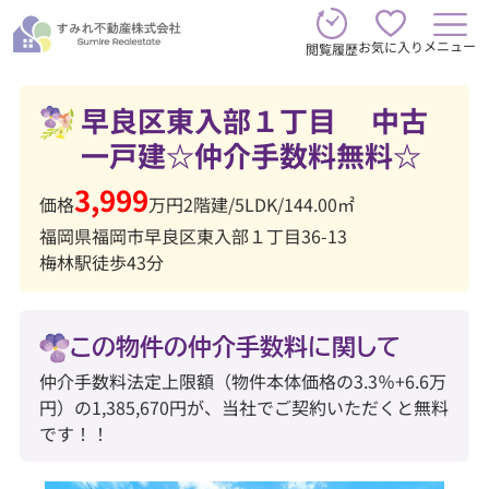
メニュー
お気に入り
閲覧履歴
早良区東入部１丁目 中古
一戸建☆仲介手数料無料☆
3,999
価格
万円
2階建
/
5LDK
/
144.00㎡
福岡県福岡市早良区東入部１丁目36-13
梅林駅徒歩43分
この物件の仲介手数料に関して
仲介手数料法定上限額（物件本体価格の3.3％+6.6万
円）の1,385,670円が、当社でご契約いただくと無料
です！！