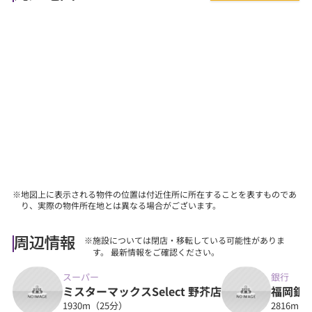
れや住宅ローン等のお金について』、
『購入後に気を付けることって何？』などあらゆる
ご質問にお答えします。
【その他】
■詳しくは、当社スタッフにお問合せください。
※地図上に表示される物件の位置は付近住所に所在することを表すものであ
り、実際の物件所在地とは異なる場合がございます。
※施設については閉店・移転している可能性がありま
周辺情報
す。 最新情報をご確認ください。
スーパー
銀行
ミスターマックスSelect 野芥店
福岡銀
1930m（25分）
2816m（