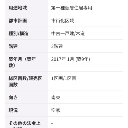
用途地域
第一種低層住居専用
都市計画
市街化区域
種別/構造
中古一戸建/木造
階建
2階建
築年月（築年
2017年 1月 (築9年)
数）
総区画数/販売区
1区画/1区画
画数
向き
南東
現況
空家
その他の法令上
-