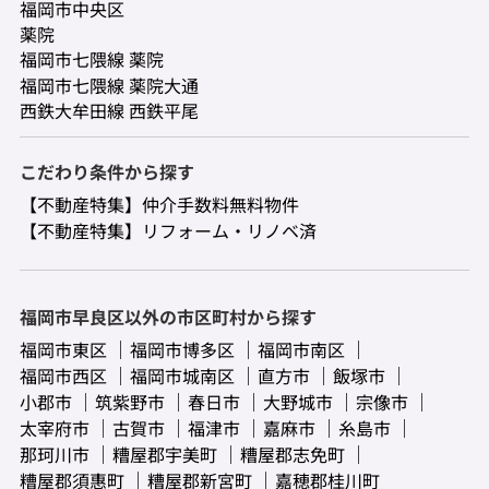
福岡市中央区
薬院
福岡市七隈線 薬院
福岡市七隈線 薬院大通
西鉄大牟田線 西鉄平尾
こだわり条件から探す
【不動産特集】仲介手数料無料物件
【不動産特集】リフォーム・リノベ済
福岡市早良区以外の市区町村から探す
福岡市東区
福岡市博多区
福岡市南区
福岡市西区
福岡市城南区
直方市
飯塚市
小郡市
筑紫野市
春日市
大野城市
宗像市
太宰府市
古賀市
福津市
嘉麻市
糸島市
那珂川市
糟屋郡宇美町
糟屋郡志免町
糟屋郡須惠町
糟屋郡新宮町
嘉穂郡桂川町