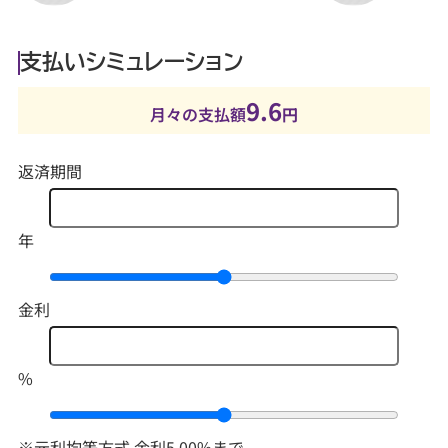
支払いシミュレーション
9.6
月々の支払額
円
返済期間
年
金利
%
※元利均等方式 金利5.00%まで