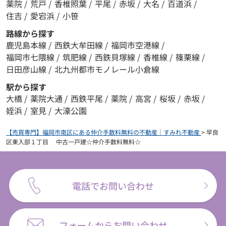
薬院
/
荒戸
/
香椎照葉
/
平尾
/
赤坂
/
大名
/
百道浜
/
住吉
/
愛宕浜
/
小笹
路線から探す
鹿児島本線
/
西鉄大牟田線
/
福岡市空港線
/
福岡市七隈線
/
筑肥線
/
西鉄貝塚線
/
香椎線
/
篠栗線
/
日田彦山線
/
北九州都市モノレール小倉線
駅から探す
大橋
/
薬院大通
/
西鉄平尾
/
薬院
/
高宮
/
桜坂
/
赤坂
/
姪浜
/
室見
/
大濠公園
【売買専門】福岡市南区にある仲介手数料無料の不動産｜すみれ不動産
>
早良
区東入部１丁目 中古一戸建☆仲介手数料無料☆
電話でお問い合わせ
フォームからお問い合わせ