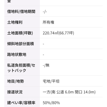
金
借地料/借地期間
-/-
土地権利
所有権
土地面積(坪数)
220.74㎡(66.77坪)
傾斜地部分面積
-
路地状敷地
-
私道負担面積/セ
-/無
ットバック
地目/地勢
宅地/平坦
接道状況
一方(南 公道 6.0m 間口 14.0m)
建ぺい率/容積率
50%/80%