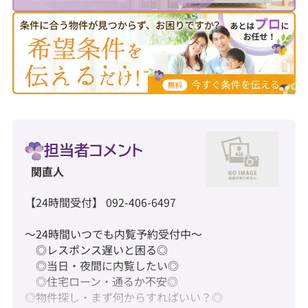
担当者コメント
関直人
【24時間受付】 092-406-6497
～24時間いつでも内覧予約受付中～
◎レスポンス遅いと困る◎
◎当日・夜間に内覧したい◎
◎住宅ローン・通るか不安◎
◎物件探し・まず何からすればいい？◎