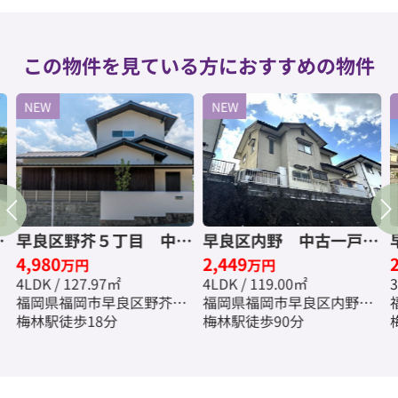
この物件を見ている方におすすめの物件
NEW
NEW
古
早良区野芥５丁目 中古
早良区内野 中古一戸建
4,980
2,449
料
一戸建☆仲介手数料無料
☆仲介手数料無料☆
万円
万円
4LDK / 127.97㎡
4LDK / 119.00㎡
3
☆
福岡県福岡市早良区野芥５
福岡県福岡市早良区内野７
丁目
梅林駅徒歩18分
丁目
梅林駅徒歩90分