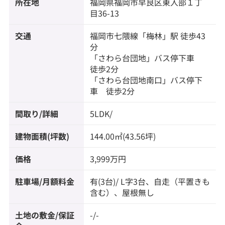
所在地
福岡県
福岡市早良区
東入部
１丁
目36-13
交通
福岡市七隈線
「
梅林
」駅 徒歩43
分
「さわら台団地」バス停下車
徒歩2分
「さわら台団地南口」バス停下
車 徒歩2分
間取り/詳細
5LDK/
建物面積(坪数)
144.00㎡(43.56坪)
価格
3,999万円
駐車場/月額料金
有(3台)/ L字3台、自走（平置きも
含む）、屋根無し
土地の敷金/保証
-/-