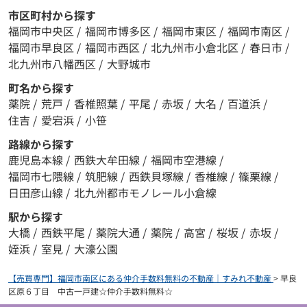
市区町村から探す
福岡市中央区
/
福岡市博多区
/
福岡市東区
/
福岡市南区
/
福岡市早良区
/
福岡市西区
/
北九州市小倉北区
/
春日市
/
北九州市八幡西区
/
大野城市
町名から探す
薬院
/
荒戸
/
香椎照葉
/
平尾
/
赤坂
/
大名
/
百道浜
/
住吉
/
愛宕浜
/
小笹
路線から探す
鹿児島本線
/
西鉄大牟田線
/
福岡市空港線
/
福岡市七隈線
/
筑肥線
/
西鉄貝塚線
/
香椎線
/
篠栗線
/
日田彦山線
/
北九州都市モノレール小倉線
駅から探す
大橋
/
西鉄平尾
/
薬院大通
/
薬院
/
高宮
/
桜坂
/
赤坂
/
姪浜
/
室見
/
大濠公園
【売買専門】福岡市南区にある仲介手数料無料の不動産｜すみれ不動産
>
早良
区原６丁目 中古一戸建☆仲介手数料無料☆