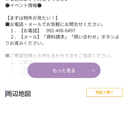
●イベント情報●
【まずは物件が見たい！】
■お電話・メールでお気軽にお問合せください。
１．【お電話】 092-406-6497
２．【メール】「資料請求」「問い合わせ」ボタンよ
りお進みください。
■ご希望日時とお待ち合わせ方法をご指定ください。
１．ご来店
２．ご自宅送迎
３．現地・最寄駅等でのお待ち合わせ。
【気軽に相談から♪】
地図で開く
■『失敗しない住まい選びのポイント！』、『購入の流
周辺地図
れや住宅ローン等のお金について』、
『購入後に気を付けることって何？』などあらゆる
ご質問にお答えします。
【その他】