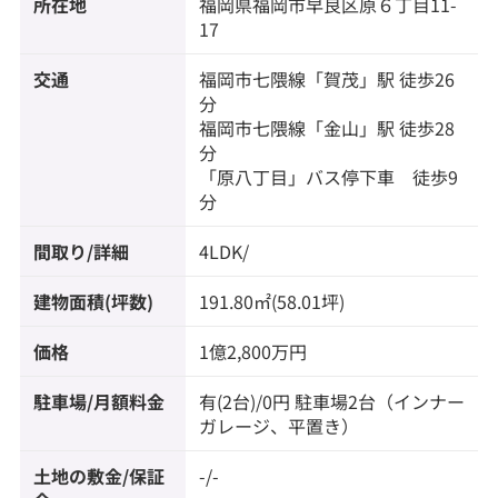
所在地
福岡県
福岡市早良区
原
６丁目11-
17
交通
福岡市七隈線
「
賀茂
」駅 徒歩26
分
福岡市七隈線
「
金山
」駅 徒歩28
分
「原八丁目」バス停下車 徒歩9
分
間取り/詳細
4LDK/
建物面積(坪数)
191.80㎡(58.01坪)
価格
1億2,800万円
駐車場/月額料金
有(2台)/0円 駐車場2台（インナー
ガレージ、平置き）
土地の敷金/保証
-/-