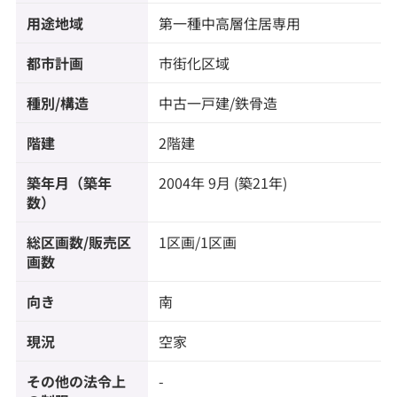
用途地域
第一種中高層住居専用
都市計画
市街化区域
種別/構造
中古一戸建/鉄骨造
階建
2階建
築年月（築年
2004年 9月 (築21年)
数）
総区画数/販売区
1区画/1区画
画数
向き
南
現況
空家
その他の法令上
-