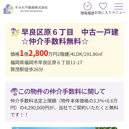
メニュー
お気に入り
閲覧履歴
早良区原６丁目 中古一戸建
☆仲介手数料無料☆
1
2,800
価格
億
万円
2階建
/
4LDK
/
191.80㎡
福岡県福岡市早良区原６丁目11-17
賀茂駅徒歩26分
この物件の仲介手数料に関して
仲介手数料法定上限額（物件本体価格の3.3％+6.6万
円）の4,290,000円が、当社でご契約いただくと無料
です！！