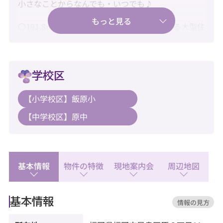
小さなことからなんでも・いつでも♪
〇191.8㎡のゆとり。二世帯で快適に暮らせる大型住
宅♪
〇新耐震基準・住宅ローン控除利用可♪
学校区
〇大切な愛車を守るインナーガレージ付き♪
【小学校区】飯原小
【教育】
【中学校区】原中
◆飯原小学校：徒歩2分
◆原中学校：徒歩4分
【暮らし】
◆イオン 原店：徒歩6分
基本情報
物件の特徴
現地案内会
周辺地図
◆セブンイレブン 福岡原6丁目店：徒歩1分
◆ローソン 福岡原六丁目店：徒歩1分
基本情報
情報の見方