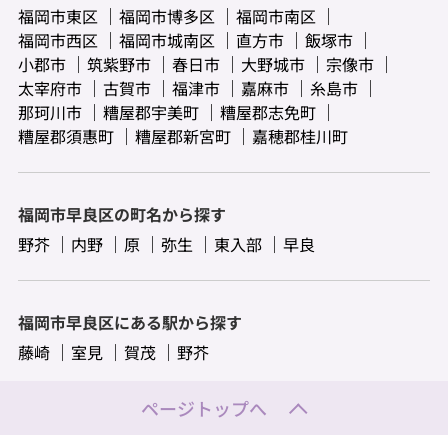
福岡市東区
福岡市博多区
福岡市南区
福岡市西区
福岡市城南区
直方市
飯塚市
小郡市
筑紫野市
春日市
大野城市
宗像市
太宰府市
古賀市
福津市
嘉麻市
糸島市
那珂川市
糟屋郡宇美町
糟屋郡志免町
糟屋郡須惠町
糟屋郡新宮町
嘉穂郡桂川町
福岡市早良区の町名から探す
野芥
内野
原
弥生
東入部
早良
福岡市早良区にある駅から探す
藤崎
室見
賀茂
野芥
ページトップへ