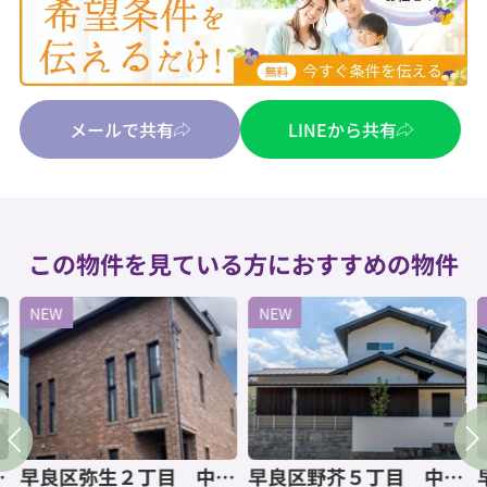
メールで共有
LINEから共有
この物件を見ている方におすすめの物件
NEW
NEW
建
早良区弥生２丁目 中古
早良区野芥５丁目 中古