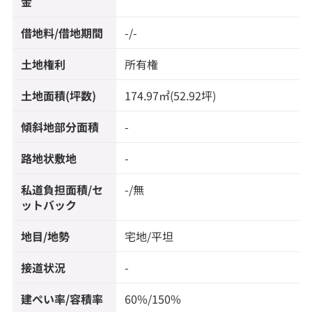
金
借地料/借地期間
-/-
土地権利
所有権
土地面積(坪数)
174.97㎡(52.92坪)
傾斜地部分面積
-
路地状敷地
-
私道負担面積/セ
-/無
ットバック
地目/地勢
宅地/平坦
接道状況
-
建ぺい率/容積率
60%/150%