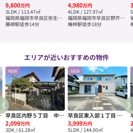
9,800
4,980
一戸建☆仲介手数料無料
一戸建☆仲介手数料無料
万円
万円
3LDK / 113.47㎡
4LDK / 127.97㎡
5
☆
☆
福岡県福岡市早良区弥生２
福岡県福岡市早良区野芥５
丁目
藤崎駅徒歩14分
丁目
梅林駅徒歩18分
エリアが近いおすすめの物件
NEW
NEW
古
早良区内野５丁目 中古
早良区東入部１丁目
2,099
3,999
料
一戸建☆仲介手数料無料
中古一戸建☆仲介手数料
万円
万円
3DK / 61.28㎡
5LDK / 144.00㎡
☆
無料☆