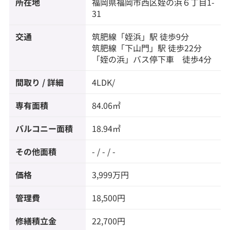
所在地
福岡県
福岡市西区
姪の浜
６丁目1-
◆マックスバリュ エクスプレス 姪浜駅前店：徒歩8
31
分
◆ローソン 姪浜四丁目店：徒歩3分
交通
筑肥線
「
姪浜
」駅 徒歩9分
筑肥線
「
下山門
」駅 徒歩22分
「姪の浜」バス停下車 徒歩4分
間取り / 詳細
4LDK/
専有面積
84.06㎡
バルコニー面積
18.94㎡
その他面積
- / - / -
価格
3,999万円
管理費
18,500円
修繕積立金
22,700円