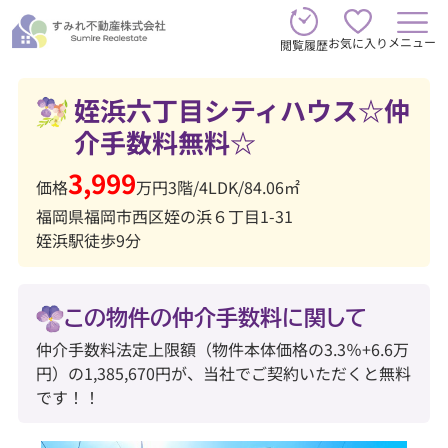
メニュー
お気に入り
閲覧履歴
姪浜六丁目シティハウス☆仲
介手数料無料☆
3,999
価格
万円
3階
/
4LDK
/
84.06㎡
福岡県福岡市西区姪の浜６丁目1-31
姪浜駅徒歩9分
この物件の仲介手数料に関して
仲介手数料法定上限額（物件本体価格の3.3％+6.6万
円）の1,385,670円が、当社でご契約いただくと無料
です！！