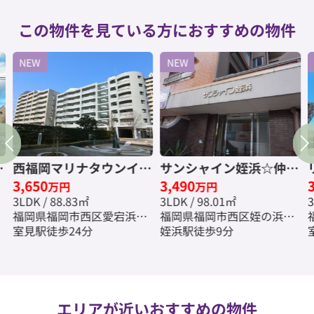
この物件を見ている方におすすめの物件
NEW
NEW
浜
西福岡マリナタウンイー
サンシャイン姪浜☆仲介
3,650
3,490
ストコート９号棟☆仲介
手数料無料☆
万円
万円
3LDK / 88.83㎡
3LDK / 98.01㎡
3
手数料無料☆
福岡県福岡市西区愛宕浜２
福岡県福岡市西区姪の浜５
丁目
室見駅徒歩24分
丁目
姪浜駅徒歩9分
エリアが近いおすすめの物件