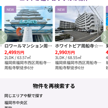
NEW
NEW
☆
ロワールマンション周船
ホワイトピア周船寺☆仲
2,499
2,990
寺☆仲介手数料無料☆
介手数料無料☆
万円
万円
2LDK / 63.57㎡
3LDK / 68.55㎡
福岡県福岡市西区周船寺２
福岡県福岡市西区周船寺１
丁目
周船寺駅徒歩6分
丁目
周船寺駅徒歩6分
物件を再検索する
同じエリアや駅で探す
福岡市中央区
薬院