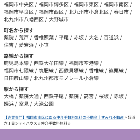
福岡市中央区
/
福岡市博多区
/
福岡市東区
/
福岡市南区
/
福岡市早良区
/
福岡市西区
/
北九州市小倉北区
/
春日市
/
北九州市八幡西区
/
大野城市
町名から探す
薬院
/
荒戸
/
香椎照葉
/
平尾
/
赤坂
/
大名
/
百道浜
/
住吉
/
愛宕浜
/
小笹
路線から探す
鹿児島本線
/
西鉄大牟田線
/
福岡市空港線
/
福岡市七隈線
/
筑肥線
/
西鉄貝塚線
/
香椎線
/
篠栗線
/
日田彦山線
/
北九州都市モノレール小倉線
駅から探す
大橋
/
薬院大通
/
西鉄平尾
/
薬院
/
高宮
/
桜坂
/
赤坂
/
姪浜
/
室見
/
大濠公園
【売買専門】福岡市南区にある仲介手数料無料の不動産｜すみれ不動産
>
姪浜
六丁目シティハウス☆仲介手数料無料☆