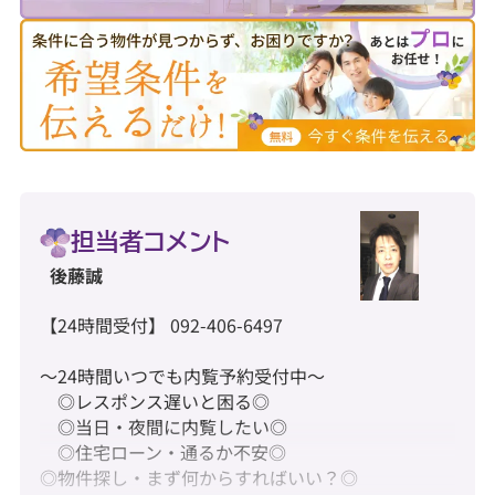
担当者コメント
後藤誠
【24時間受付】 092-406-6497
～24時間いつでも内覧予約受付中～
◎レスポンス遅いと困る◎
◎当日・夜間に内覧したい◎
◎住宅ローン・通るか不安◎
◎物件探し・まず何からすればいい？◎