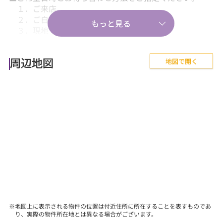
１．ご来店
２．ご自宅送迎
３．現地・最寄駅等でのお待ち合わせ。
【気軽に相談から♪】
地図で開く
■『失敗しない住まい選びのポイント！』、『購入の流
周辺地図
れや住宅ローン等のお金について』、
『購入後に気を付けることって何？』などあらゆる
ご質問にお答えします。
【その他】
■詳しくは、当社スタッフにお問合せください。
※地図上に表示される物件の位置は付近住所に所在することを表すものであ
り、実際の物件所在地とは異なる場合がございます。