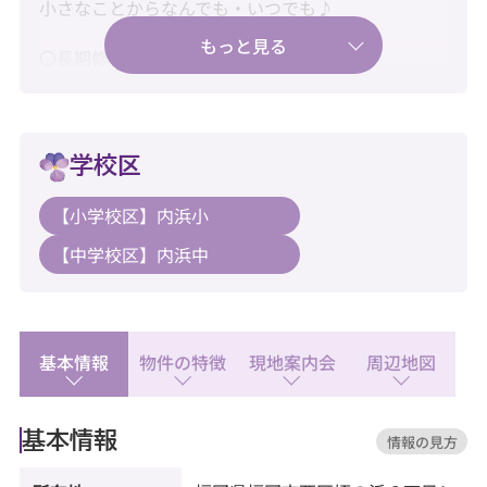
小さなことからなんでも・いつでも♪
〇長期修繕計画、有り♪
〇固定資産税額、138,381円♪
〇大規模修繕工事、2020年実施済み♪
学校区
〇姪浜駅生活圏、通勤もお出かけもスマートに♪
【小学校区】内浜小
【中学校区】内浜中
〇新耐震基準・住宅ローン控除利用可♪
〇水回り新品交換済みで快適にご入居♪
【教育】
基本情報
物件の特徴
現地案内会
周辺地図
◆内浜小学校：徒歩6分
◆内浜中学校：徒歩16分
基本情報
情報の見方
【暮らし】
◆にしてつストア レガネット姪の浜：徒歩5分