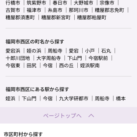
行橋市
筑紫野市
春日市
大野城市
宗像市
古賀市
福津市
糸島市
那珂川市
糟屋郡志免町
糟屋郡須惠町
糟屋郡新宮町
糟屋郡粕屋町
福岡市西区の町名から探す
愛宕浜
姪の浜
周船寺
愛宕
小戸
石丸
十郎川団地
大字周船寺
下山門
今宿駅前
今宿東
田尻
今宿
西の丘
姪浜駅南
福岡市西区にある駅から探す
姪浜
下山門
今宿
九大学研都市
周船寺
橋本
ページトップへ
市区町村から探す