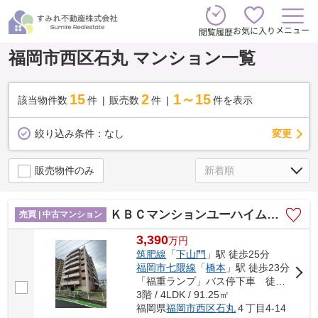
メニュー
お気に入り
閲覧履歴
福岡市西区石丸 マンション一覧
15
2
1～15
該当物件数
件
販売数
件
件を表示
変更
絞り込み条件：
なし
販売物件のみ
ＫＢＣマンションユーハイム福重☆仲介手数料無料☆
売買 | 中古マンション
3,390
万
円
筑肥線
「
下山門
」駅 徒歩25分
福岡市七隈線
「
橋本
」駅 徒歩23分
「福重ランプ」バス停下車 徒歩3分
3階 / 4LDK / 91.25㎡
福岡県
福岡市西区
石丸
４丁目4-14