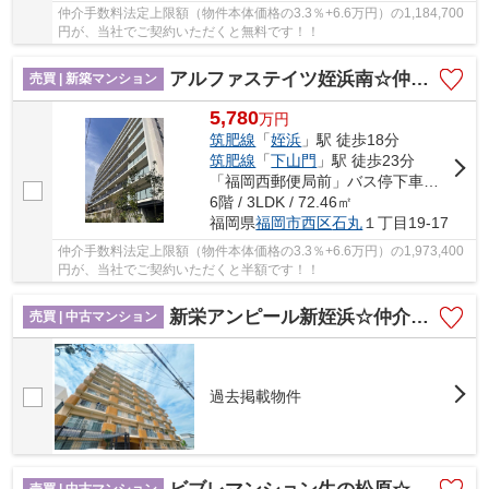
仲介手数料法定上限額（物件本体価格の3.3％+6.6万円）の1,184,700
円が、当社でご契約いただくと無料です！！
アルファステイツ姪浜南☆仲介手数料半額☆
売買 | 新築マンション
5,780
万
円
筑肥線
「
姪浜
」駅 徒歩18分
筑肥線
「
下山門
」駅 徒歩23分
「福岡西郵便局前」バス停下車 徒歩6分
6階 / 3LDK / 72.46㎡
福岡県
福岡市西区
石丸
１丁目19-17
仲介手数料法定上限額（物件本体価格の3.3％+6.6万円）の1,973,400
円が、当社でご契約いただくと半額です！！
新栄アンピール新姪浜☆仲介手数料無料☆
売買 | 中古マンション
過去掲載物件