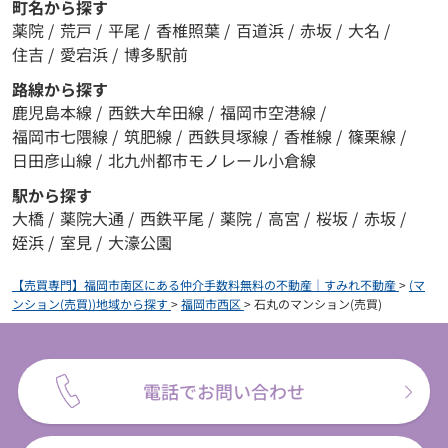
町名から探す
薬院
/
荒戸
/
平尾
/
香椎照葉
/
百道浜
/
赤坂
/
大名
/
住吉
/
愛宕浜
/
博多駅前
路線から探す
鹿児島本線
/
西鉄大牟田線
/
福岡市空港線
/
福岡市七隈線
/
筑肥線
/
西鉄貝塚線
/
香椎線
/
篠栗線
/
日田彦山線
/
北九州都市モノレール小倉線
駅から探す
大橋
/
薬院大通
/
西鉄平尾
/
薬院
/
高宮
/
桜坂
/
赤坂
/
姪浜
/
室見
/
大濠公園
【売買専門】福岡市南区にある仲介手数料無料の不動産｜すみれ不動産
>
(マ
ンション(売買))地域から探す
>
福岡市西区
>
石丸のマンション(売買)
電話でお問い合わせ