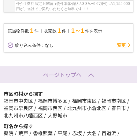
仲介手数料法定上限額（物件本体価格の3.3％+6.6万円）の1,155,000
円が、当社でご契約いただくと無料です！！
1
1
1～1
該当物件数
件
販売数
件
件を表示
変更
絞り込み条件：
なし
ページトップへ
市区町村から探す
福岡市中央区
/
福岡市博多区
/
福岡市東区
/
福岡市南区
/
福岡市早良区
/
福岡市西区
/
北九州市小倉北区
/
春日市
/
北九州市八幡西区
/
大野城市
町名から探す
薬院
/
荒戸
/
香椎照葉
/
平尾
/
赤坂
/
大名
/
百道浜
/