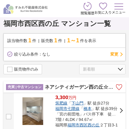
メニュー
お気に入り
閲覧履歴
福岡市西区西の丘 マンション一覧
1
1
1～1
該当物件数
件
販売数
件
件を表示
変更
絞り込み条件：
なし
販売物件のみ
ネアシティガーデン西の丘☆仲介手数料無料☆
売買 | 中古マンション
3,300
万
円
筑肥線
「
下山門
」駅 徒歩27分
福岡市七隈線
「
橋本
」駅 徒歩39分
「宮の前団地」バス停下車 徒歩6分
7階 / 4LDK / 94.67㎡
福岡県
福岡市西区
西の丘
２丁目3-1