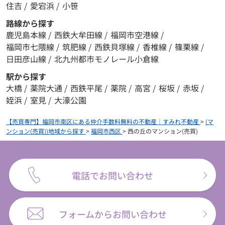
住吉
/
愛宕浜
/
小笹
路線から探す
鹿児島本線
/
西鉄大牟田線
/
福岡市空港線
/
福岡市七隈線
/
筑肥線
/
西鉄貝塚線
/
香椎線
/
篠栗線
/
日田彦山線
/
北九州都市モノレール小倉線
駅から探す
大橋
/
薬院大通
/
西鉄平尾
/
薬院
/
高宮
/
桜坂
/
赤坂
/
姪浜
/
室見
/
大濠公園
【売買専門】福岡市南区にある仲介手数料無料の不動産｜すみれ不動産
>
(マ
ンション(売買))地域から探す
>
福岡市西区
>
西の丘のマンション(売買)
電話でお問い合わせ
フォームからお問い合わせ