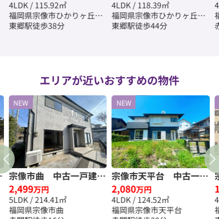
4LDK / 115.92㎡
4LDK / 118.39㎡
4
料☆
福岡県宗像市ひかりヶ丘７
福岡県宗像市ひかりヶ丘５
丁目
東郷駅徒歩38分
丁目
東郷駅徒歩44分
エリアが近いおすすめの物件
NEW
NEW
宗像市曲 中古一戸建☆
宗像市天平台 中古一戸
2,499
2,080
手
仲介手数料無料☆
建☆仲介手数料無料☆
万円
万円
5LDK / 214.41㎡
4LDK / 124.52㎡
福岡県宗像市曲
福岡県宗像市天平台