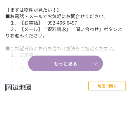
【まずは物件が見たい！】
■お電話・メールでお気軽にお問合せください。
１．【お電話】 092-406-6497
２．【メール】「資料請求」「問い合わせ」ボタンよ
りお進みください。
■ご希望日時とお待ち合わせ方法をご指定ください。
１．ご来店
２．ご自宅送迎
３．現地・最寄駅等でのお待ち合わせ。
【気軽に相談から♪】
地図で開く
■『失敗しない住まい選びのポイント！』、『購入の流
周辺地図
れや住宅ローン等のお金について』、
『購入後に気を付けることって何？』などあらゆる
ご質問にお答えします。
【その他】
■詳しくは、当社スタッフにお問合せください。