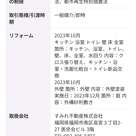
の制限
法、都市再生特別措置法
取引態様/引渡時
一般媒介/即時
期
リフォーム
2023年10月
キッチン 浴室 トイレ 壁 床 全室
箇所：キッチン、浴室、トイレ、
壁、床、全室、水回り 内容：ク
ロス張り替え、キッチン・浴
室・洗面化粧台・トイレ新品交
換
2023年10月
外壁 箇所：外壁 内容：外壁塗装
実施日：2023年12月 箇所：庭 内
容：外構砂利敷き
取扱会社
すみれ不動産株式会社
福岡県福岡市南区高宮３丁目2-
27 医忠会ビル 3階
TEL:092-406-6497