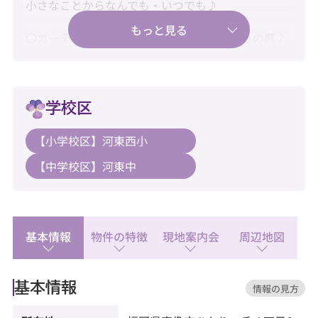
小さなことからなんでも・いつでも♪
〇ガーデニングや家庭菜園も楽しめるゆとりの庭♪
〇新耐震基準・住宅ローン控除利用可♪
〇水回り新品交換済みで快適にご入居♪
学校区
【教育】
【小学校区】河東西小
◆河東西小学校：徒歩16分
【中学校区】河東中
◆河東中学校：徒歩40分
【暮らし】
◆ゆめタウン宗像：徒歩56分
◆ルミエール 赤間店：徒歩33分
基本情報
物件の特徴
現地案内会
周辺地図
◆デイリーヤマザキ宗像ひかりケ丘店：徒歩13分
基本情報
情報の見方