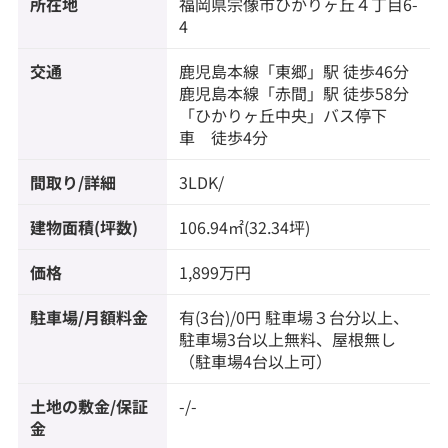
所在地
福岡県
宗像市
ひかりヶ丘
４丁目6-
4
交通
鹿児島本線
「
東郷
」駅 徒歩46分
鹿児島本線
「
赤間
」駅 徒歩58分
「ひかりヶ丘中央」バス停下
車 徒歩4分
間取り/詳細
3LDK/
建物面積(坪数)
106.94㎡(32.34坪)
価格
1,899万円
駐車場/月額料金
有(3台)/0円 駐車場３台分以上、
駐車場3台以上無料、屋根無し
（駐車場4台以上可）
土地の敷金/保証
-/-
金