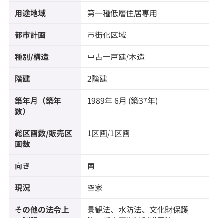
用途地域
第一種低層住居専用
都市計画
市街化区域
種別/構造
中古一戸建/木造
階建
2階建
築年月（築年
1989年 6月 (築37年)
数）
総区画数/販売区
1区画/1区画
画数
向き
南
現況
空家
その他の法令上
景観法、水防法、文化財保護