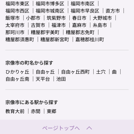
福岡市東区
福岡市博多区
福岡市南区
福岡市西区
福岡市城南区
福岡市早良区
直方市
飯塚市
小郡市
筑紫野市
春日市
大野城市
太宰府市
古賀市
福津市
嘉麻市
糸島市
那珂川市
糟屋郡宇美町
糟屋郡志免町
糟屋郡須惠町
糟屋郡新宮町
嘉穂郡桂川町
宗像市の町名から探す
ひかりヶ丘
自由ヶ丘
自由ヶ丘西町
土穴
曲
自由ヶ丘南
天平台
池田
宗像市にある駅から探す
教育大前
赤間
東郷
ページトップへ