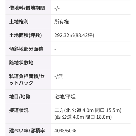
借地料/借地期間
-/-
土地権利
所有権
土地面積(坪数)
292.32㎡(88.42坪)
傾斜地部分面積
-
路地状敷地
-
私道負担面積/セ
-/無
ットバック
地目/地勢
宅地/平坦
接道状況
二方(北 公道 4.0m 間口 15.5m)
(西 公道 4.0m 間口 18.0m)
建ぺい率/容積率
40%/60%