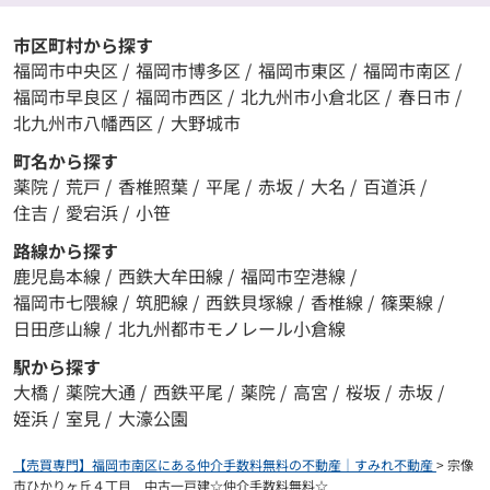
市区町村から探す
福岡市中央区
/
福岡市博多区
/
福岡市東区
/
福岡市南区
/
福岡市早良区
/
福岡市西区
/
北九州市小倉北区
/
春日市
/
北九州市八幡西区
/
大野城市
町名から探す
薬院
/
荒戸
/
香椎照葉
/
平尾
/
赤坂
/
大名
/
百道浜
/
住吉
/
愛宕浜
/
小笹
路線から探す
鹿児島本線
/
西鉄大牟田線
/
福岡市空港線
/
福岡市七隈線
/
筑肥線
/
西鉄貝塚線
/
香椎線
/
篠栗線
/
日田彦山線
/
北九州都市モノレール小倉線
駅から探す
大橋
/
薬院大通
/
西鉄平尾
/
薬院
/
高宮
/
桜坂
/
赤坂
/
姪浜
/
室見
/
大濠公園
【売買専門】福岡市南区にある仲介手数料無料の不動産｜すみれ不動産
>
宗像
市ひかりヶ丘４丁目 中古一戸建☆仲介手数料無料☆