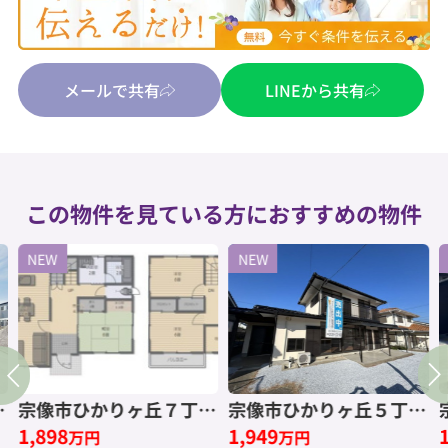
メールで共有
LINEから共有
この物件を見ている方におすすめの物件
NEW
NEW
宗像市ひかりヶ丘７丁目
宗像市ひかりヶ丘５丁
1,898
1,949
手
中古戸建☆仲介手数料無
目 中古一戸建
万円
万円