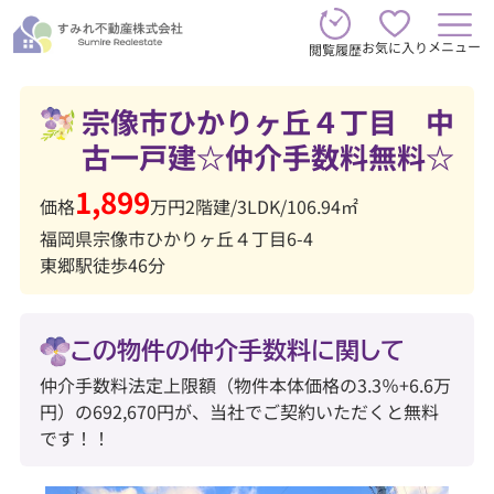
メニュー
お気に入り
閲覧履歴
宗像市ひかりヶ丘４丁目 中
古一戸建☆仲介手数料無料☆
1,899
価格
万円
2階建
/
3LDK
/
106.94㎡
福岡県宗像市ひかりヶ丘４丁目6-4
東郷駅徒歩46分
この物件の仲介手数料に関して
仲介手数料法定上限額（物件本体価格の3.3％+6.6万
円）の692,670円が、当社でご契約いただくと無料
です！！