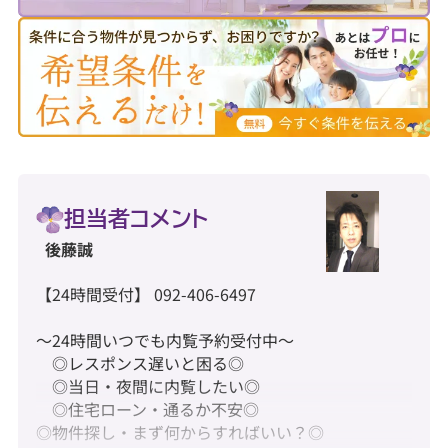
担当者コメント
後藤誠
【24時間受付】 092-406-6497
～24時間いつでも内覧予約受付中～
◎レスポンス遅いと困る◎
◎当日・夜間に内覧したい◎
◎住宅ローン・通るか不安◎
◎物件探し・まず何からすればいい？◎