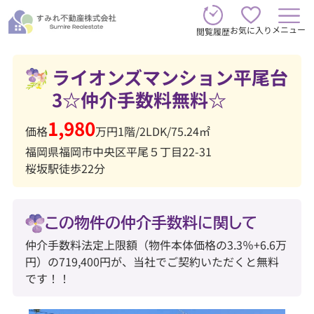
メニュー
お気に入り
閲覧履歴
ライオンズマンション平尾台
3☆仲介手数料無料☆
1,980
価格
万円
1階
/
2LDK
/
75.24㎡
福岡県福岡市中央区平尾５丁目22-31
桜坂駅徒歩22分
この物件の仲介手数料に関して
仲介手数料法定上限額（物件本体価格の3.3％+6.6万
円）の719,400円が、当社でご契約いただくと無料
です！！