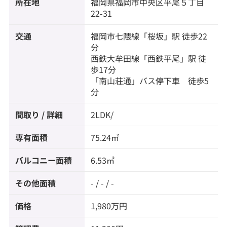
所在地
福岡県
福岡市中央区
平尾
５丁目
22-31
交通
福岡市七隈線
「
桜坂
」駅 徒歩22
分
西鉄大牟田線
「
西鉄平尾
」駅 徒
歩17分
「南山荘通」バス停下車 徒歩5
分
間取り / 詳細
2LDK/
専有面積
75.24㎡
バルコニー面積
6.53㎡
その他面積
- / - / -
価格
1,980万円