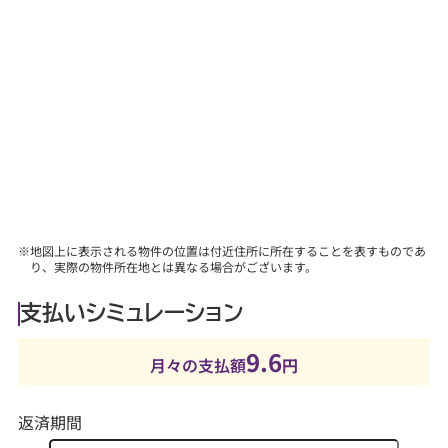
『購入後に気を付けることって何？』などあらゆる
ご質問にお答えします。
【その他】
■詳しくは、当社スタッフにお問合せください。
※地図上に表示される物件の位置は付近住所に所在することを表すものであ
り、実際の物件所在地とは異なる場合がございます。
支払いシミュレーション
9.6
月々の支払額
円
返済期間