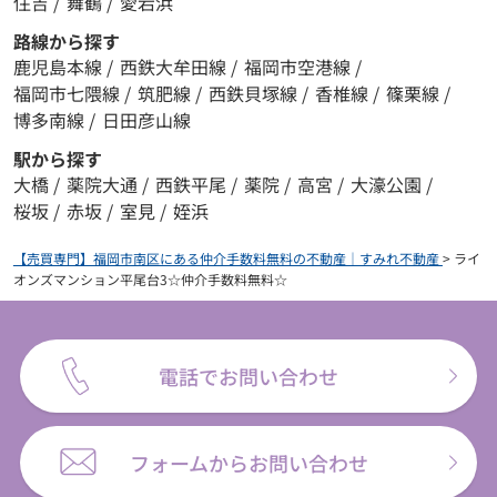
住吉
/
舞鶴
/
愛宕浜
路線から探す
鹿児島本線
/
西鉄大牟田線
/
福岡市空港線
/
福岡市七隈線
/
筑肥線
/
西鉄貝塚線
/
香椎線
/
篠栗線
/
博多南線
/
日田彦山線
駅から探す
大橋
/
薬院大通
/
西鉄平尾
/
薬院
/
高宮
/
大濠公園
/
桜坂
/
赤坂
/
室見
/
姪浜
【売買専門】福岡市南区にある仲介手数料無料の不動産｜すみれ不動産
>
ライ
オンズマンション平尾台3☆仲介手数料無料☆
電話でお問い合わせ
フォームからお問い合わせ