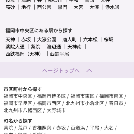
高砂
地行
西公園
黒門
大宮
大濠
浄水通
福岡市中央区にある駅から探す
天神
赤坂
大濠公園
唐人町
六本松
桜坂
薬院大通
薬院
渡辺通
天神南
西鉄福岡（天神）
西鉄平尾
ページトップへ
市区町村から探す
福岡市中央区
/
福岡市博多区
/
福岡市東区
/
福岡市南区
/
福岡市早良区
/
福岡市西区
/
北九州市小倉北区
/
春日市
/
北九州市八幡西区
/
大野城市
町名から探す
薬院
/
荒戸
/
香椎照葉
/
赤坂
/
百道浜
/
平尾
/
大名
/