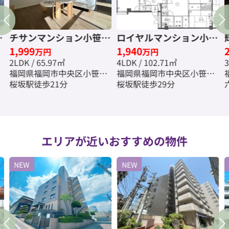
手
チサンマンション小笹☆
ロイヤルマンション小笹
1,999
1,940
仲介手数料無料☆
☆仲介手数料無料☆
万円
万円
2LDK / 65.97㎡
4LDK / 102.71㎡
3
福岡県福岡市中央区小笹３
福岡県福岡市中央区小笹２
丁目
桜坂駅徒歩21分
丁目
桜坂駅徒歩29分
エリアが近いおすすめの物件
NEW
NEW