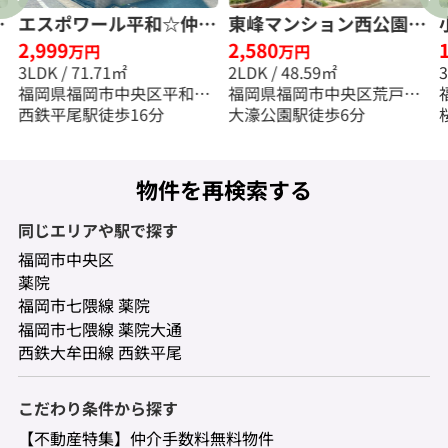
手
エスポワール平和☆仲介
東峰マンション西公園☆
2,999
2,580
手数料無料☆
仲介手数料無料☆
万円
万円
3LDK / 71.71㎡
2LDK / 48.59㎡
福岡県福岡市中央区平和３
福岡県福岡市中央区荒戸３
丁目
西鉄平尾駅徒歩16分
丁目
大濠公園駅徒歩6分
物件を再検索する
同じエリアや駅で探す
福岡市中央区
薬院
福岡市七隈線 薬院
福岡市七隈線 薬院大通
西鉄大牟田線 西鉄平尾
こだわり条件から探す
【不動産特集】仲介手数料無料物件