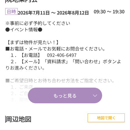
09:30 ～ 19:30
日時
2026年7月11日 ～ 2026年8月12日
※事前に必ず予約してください
●イベント情報●
【まずは物件が見たい！】
■お電話・メールでお気軽にお問合せください。
１．【お電話】 092-406-6497
２．【メール】「資料請求」「問い合わせ」ボタンよ
りお進みください。
■ご希望日時とお待ち合わせ方法をご指定ください。
１．ご来店
２．ご自宅送迎
３．現地・最寄駅等でのお待ち合わせ。
【気軽に相談から♪】
地図で開く
■『失敗しない住まい選びのポイント！』、『購入の流
周辺地図
れや住宅ローン等のお金について』、