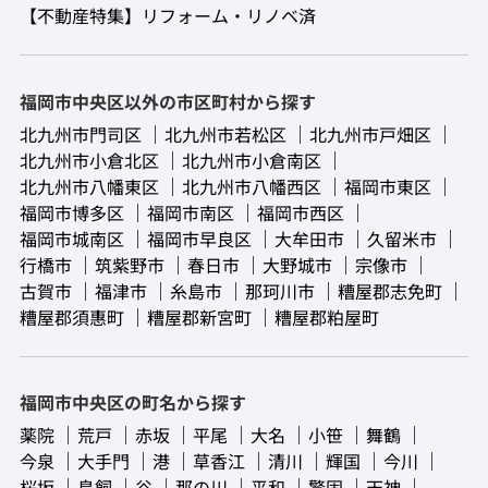
【不動産特集】リフォーム・リノベ済
福岡市中央区以外の市区町村から探す
北九州市門司区
北九州市若松区
北九州市戸畑区
北九州市小倉北区
北九州市小倉南区
北九州市八幡東区
北九州市八幡西区
福岡市東区
福岡市博多区
福岡市南区
福岡市西区
福岡市城南区
福岡市早良区
大牟田市
久留米市
行橋市
筑紫野市
春日市
大野城市
宗像市
古賀市
福津市
糸島市
那珂川市
糟屋郡志免町
糟屋郡須惠町
糟屋郡新宮町
糟屋郡粕屋町
福岡市中央区の町名から探す
薬院
荒戸
赤坂
平尾
大名
小笹
舞鶴
今泉
大手門
港
草香江
清川
輝国
今川
桜坂
鳥飼
谷
那の川
平和
警固
天神