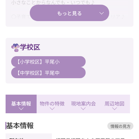
小さなことからなんでも・いつでも♪
〇子育てに嬉しい、穏やかな住環境の平尾エリア♪
〇浴室乾燥機・追焚機能付き！毎日の暮らしを快適
に♪
学校区
〇水回り新品交換済みで快適にご入居♪
【小学校区】平尾小
【教育】
【中学校区】平尾中
◆平尾小学校：徒歩16分
◆平尾中学校：徒歩8分
【暮らし】
◆マックスバリュエクスプレス平尾店：徒歩8分
基本情報
物件の特徴
現地案内会
周辺地図
◆マキイ山荘通り店：徒歩4分
◆セブンイレブン 福岡平和5丁目店：徒歩9分
基本情報
情報の見方