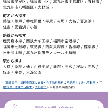
福岡市早良区
/
福岡市西区
/
北九州市小倉北区
/
春日市
/
北九州市八幡西区
/
大野城市
町名から探す
薬院
/
荒戸
/
香椎照葉
/
平尾
/
赤坂
/
大名
/
百道浜
/
住吉
/
愛宕浜
/
小笹
路線から探す
鹿児島本線
/
西鉄大牟田線
/
福岡市空港線
/
福岡市七隈線
/
筑肥線
/
西鉄貝塚線
/
香椎線
/
篠栗線
/
日田彦山線
/
北九州都市モノレール小倉線
駅から探す
大橋
/
薬院大通
/
西鉄平尾
/
薬院
/
高宮
/
桜坂
/
赤坂
/
姪浜
/
室見
/
大濠公園
【売買専門】福岡市南区にある仲介手数料無料の不動産｜すみれ不動産
>
(戸
建(売買))地域から探す
>
大野城市
>
平野台の戸建(売買)