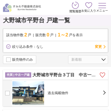
メニュー
お気に入り
閲覧履歴
大野城市平野台 戸建一覧
2
0
1～2
該当物件数
戸
販売数
戸
戸を表示
変更
絞り込み条件：
なし
販売物件のみ
大野城市平野台３丁目 中古一戸建☆仲介手数料無料☆
売買 | 中古一戸建
過去掲載物件