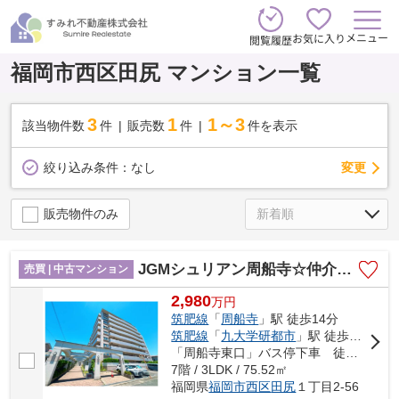
メニュー
お気に入り
閲覧履歴
福岡市西区田尻 マンション一覧
3
1
1～3
該当物件数
件
販売数
件
件を表示
変更
絞り込み条件：
なし
販売物件のみ
JGMシュリアン周船寺☆仲介手数料無料☆
売買 | 中古マンション
2,980
万
円
筑肥線
「
周船寺
」駅 徒歩14分
筑肥線
「
九大学研都市
」駅 徒歩20分
「周船寺東口」バス停下車 徒歩6分
7階 / 3LDK / 75.52㎡
福岡県
福岡市西区
田尻
１丁目2-56