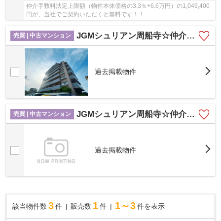
仲介手数料法定上限額（物件本体価格の3.3％+6.6万円）の1,049,400
円が、当社でご契約いただくと無料です！！
JGMシュリアン周船寺☆仲介手数料無料☆
売買 | 中古マンション
過去掲載物件
JGMシュリアン周船寺☆仲介手数料無料☆
売買 | 中古マンション
過去掲載物件
3
1
1～3
該当物件数
件
販売数
件
件を表示