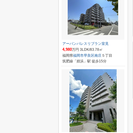
アーバンパレスリブラン室見
4,980
万円 3LDK/83.78㎡
福岡県
福岡市早良区
南庄
５丁目
筑肥線「姪浜」駅 徒歩15分