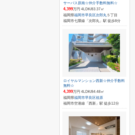
サーパス原南☆仲介手数料無料☆
4,399
万円 4LDK/83.37㎡
福岡県
福岡市早良区
次郎丸
５丁目
福岡市七隈線「次郎丸」駅 徒歩8分
ロイヤルマンション西新☆仲介手数料
無料☆
4,399
万円 4LDK/84.48㎡
福岡県
福岡市早良区
祖原
福岡市空港線「西新」駅 徒歩12分