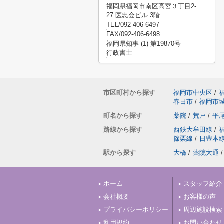
福岡県福岡市南区高宮３丁目2-
27 医忠会ビル 3階
TEL/092-406-6497
FAX/092-406-6498
福岡県知事 (1) 第19870号
行政書士
市区町村から探す
福岡市中央区
/
春日市
/
福岡市
町名から探す
薬院
/
荒戸
/
平
路線から探す
西鉄大牟田線
/
篠栗線
/
日豊本
駅から探す
大橋
/
薬院大通
/
ホーム
スタッフ紹介
会社概要
お客様の声
プライバシーポリシー
周辺施設検索
利用規約
お問い合わせ