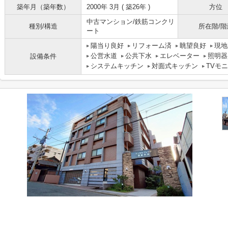
築年月（築年数）
2000年 3月 ( 築26年 )
方位
中古マンション/鉄筋コンクリ
種別/構造
所在階/階
ート
陽当り良好
リフォーム済
眺望良好
現地
公営水道
公共下水
エレベーター
照明器
設備条件
システムキッチン
対面式キッチン
TVモ