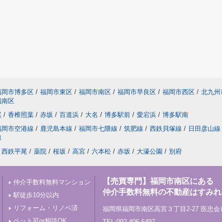
福岡市博多区
/
福岡市東区
/
福岡市南区
/
福岡市早良区
/
福岡市西区
/
北九州
城南区
尾
/
香椎照葉
/
赤坂
/
百道浜
/
大名
/
博多駅前
/
愛宕浜
/
博多駅南
福岡市空港線
/
鹿児島本線
/
福岡市七隈線
/
筑肥線
/
西鉄貝塚線
/
日田彦山線
線
西鉄平尾
/
薬院
/
桜坂
/
高宮
/
六本松
/
赤坂
/
大濠公園
/
別府
【売買専門】福岡市南区にある
仲介手数料無料マンション
仲介手数料無料の不動産はすみれ
駅徒歩10分以内
リフォーム・リノベ済
福岡県福岡市南区高宮３丁目2-27 医忠会
ペット可or相談OK
TEL:092-406-6497