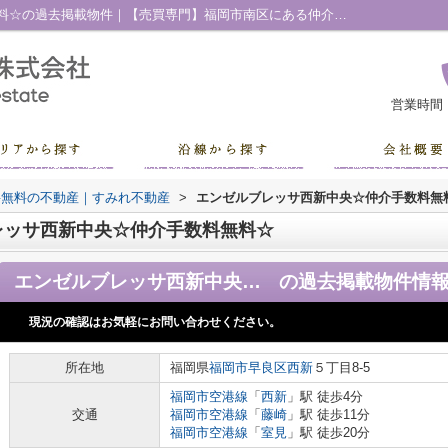
エンゼルブレッサ西新中央☆仲介手数料無料☆の過去掲載物件｜【売買専門】福岡市南区にある仲介手数料無料の不動産｜すみれ不動産
営業時間
料無料の不動産｜すみれ不動産
>
エンゼルブレッサ西新中央☆仲介手数料無
レッサ西新中央☆仲介手数料無料☆
エンゼルブレッサ西新中央☆仲介手数料無料☆
の過去掲載物件情
現況の確認はお気軽にお問い合わせください。
所在地
福岡県
福岡市早良区
西新
５丁目8-5
福岡市空港線
「
西新
」駅 徒歩4分
交通
福岡市空港線
「
藤崎
」駅 徒歩11分
福岡市空港線
「
室見
」駅 徒歩20分