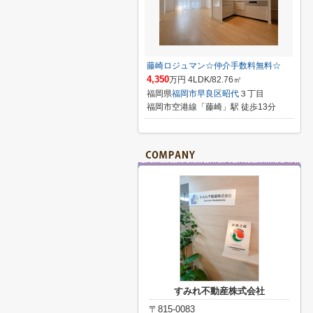
藤崎ロジュマン☆仲介手数料無料☆
4,350
万円 4LDK/82.76㎡
福岡県
福岡市早良区
昭代
３丁目
福岡市空港線「藤崎」駅 徒歩13分
すみれ不動産株式会社
〒815-0083