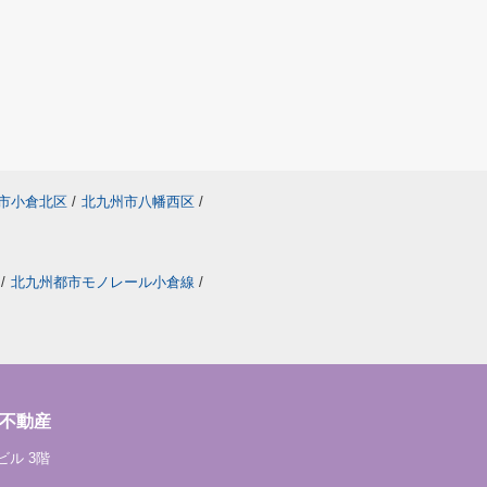
市小倉北区
/
北九州市八幡西区
/
/
北九州都市モノレール小倉線
/
不動産
ビル 3階