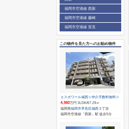
福岡市空港線 西新
福岡市空港線 藤崎
福岡市空港線 室見
この物件を見た方へのお勧め物件
エスポワール城西☆仲介手数料無料☆
4,980
万円 3LDK/67.29㎡
福岡県
福岡市早良区
城西
３丁目
福岡市空港線「西新」駅 徒歩5分