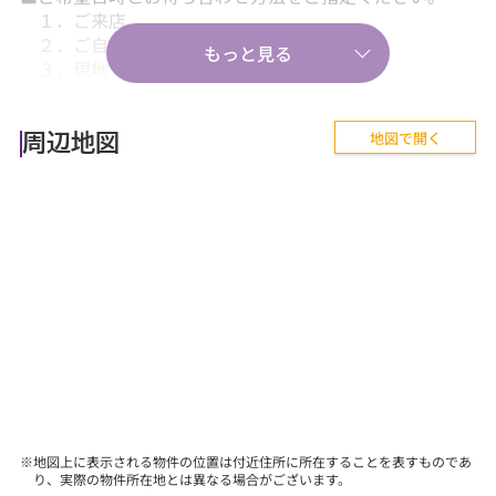
１．ご来店
２．ご自宅送迎
３．現地・最寄駅等でのお待ち合わせ。
【気軽に相談から♪】
地図で開く
■『失敗しない住まい選びのポイント！』、『購入の流
周辺地図
れや住宅ローン等のお金について』、
『購入後に気を付けることって何？』などあらゆる
ご質問にお答えします。
【その他】
■詳しくは、当社スタッフにお問合せください。
※地図上に表示される物件の位置は付近住所に所在することを表すものであ
り、実際の物件所在地とは異なる場合がございます。