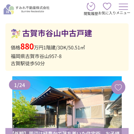
メニュー
お気に入り
閲覧履歴
古賀市谷山中古戸建
880
価格
万円
1階建
/
3DK
/
50.51㎡
福岡県古賀市谷山957-8
古賀駅徒歩50分
1
/
24
【外観】周辺は緑豊かで落ち着いた住宅街。お子様