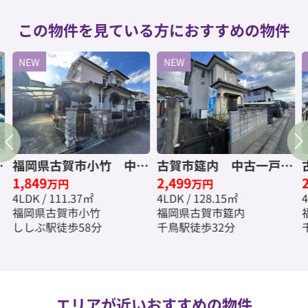
この物件を見ている方におすすめの物件
NEW
NEW
中
福岡県古賀市小竹 中古
古賀市筵内 中古一戸建
1,849
2,499
無
一戸建☆仲介手数料無料
☆仲介手数料無料☆
万円
万円
4LDK / 111.37㎡
4LDK / 128.15㎡
4
☆
福岡県古賀市小竹
福岡県古賀市筵内
ししぶ駅徒歩58分
千鳥駅徒歩32分
エリアが近いおすすめの物件