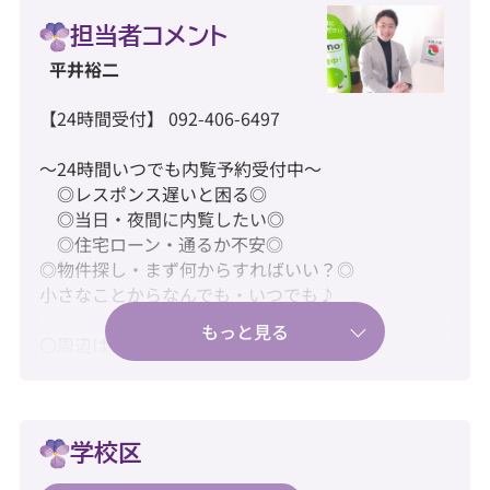
担当者コメント
平井裕二
【24時間受付】 092-406-6497
～24時間いつでも内覧予約受付中～
◎レスポンス遅いと困る◎
◎当日・夜間に内覧したい◎
◎住宅ローン・通るか不安◎
◎物件探し・まず何からすればいい？◎
小さなことからなんでも・いつでも♪
〇周辺は緑豊かで落ち着いた環境です
〇コンパクトな平屋でフラットな暮らし
〇駐車場は1台、車種により駐車が難しい可能性が
あります。
学校区
【教育】