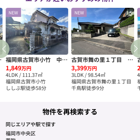
NEW
NEW
戸
福岡県古賀市小竹 中古
古賀市舞の里１丁目 中
1,849
3,399
一戸建☆仲介手数料無料
古一戸建☆仲介手数料無
万円
万円
4LDK / 111.37㎡
3LDK / 98.54㎡
☆
料☆
福岡県古賀市小竹
福岡県古賀市舞の里１丁目
ししぶ駅徒歩58分
千鳥駅徒歩9分
物件を再検索する
同じエリアや駅で探す
福岡市中央区