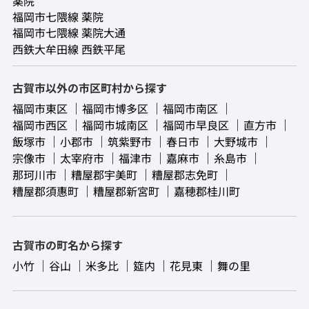
薬院
福岡市七隈線 薬院
福岡市七隈線 薬院大通
西鉄大牟田線 西鉄平尾
古賀市以外の市区町村から探す
福岡市東区
福岡市博多区
福岡市南区
福岡市西区
福岡市城南区
福岡市早良区
直方市
飯塚市
小郡市
筑紫野市
春日市
大野城市
宗像市
太宰府市
福津市
嘉麻市
糸島市
那珂川市
糟屋郡宇美町
糟屋郡志免町
糟屋郡須惠町
糟屋郡新宮町
嘉穂郡桂川町
古賀市の町名から探す
小竹
谷山
米多比
筵内
花見東
舞の里