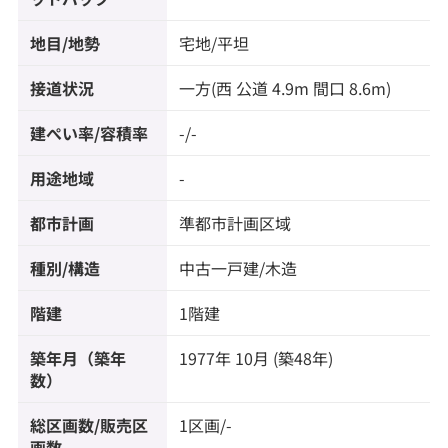
地目/地勢
宅地/平坦
接道状況
一方(西 公道 4.9m 間口 8.6m)
建ぺい率/容積率
-/-
用途地域
-
都市計画
準都市計画区域
種別/構造
中古一戸建/木造
階建
1階建
築年月（築年
1977年 10月 (築48年)
数）
総区画数/販売区
1区画/-
画数