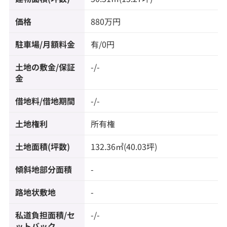
価格
880万円
駐車場/月額料金
有/0円
土地の敷金/保証
-/-
金
借地料/借地期間
-/-
土地権利
所有権
土地面積(坪数)
132.36㎡(40.03坪)
傾斜地部分面積
-
路地状敷地
-
私道負担面積/セ
-/-
ットバック