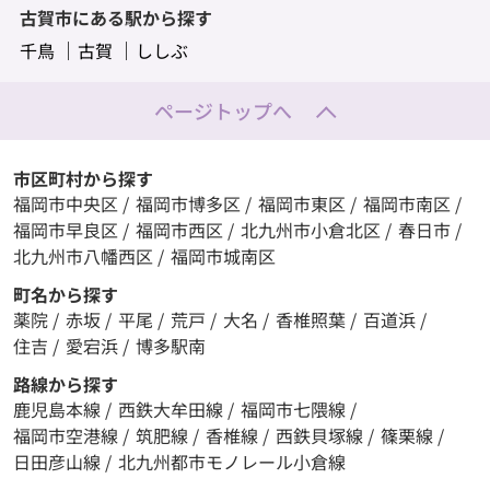
古賀市にある駅から探す
千鳥
古賀
ししぶ
ページトップへ
市区町村から探す
福岡市中央区
/
福岡市博多区
/
福岡市東区
/
福岡市南区
/
福岡市早良区
/
福岡市西区
/
北九州市小倉北区
/
春日市
/
北九州市八幡西区
/
福岡市城南区
町名から探す
薬院
/
赤坂
/
平尾
/
荒戸
/
大名
/
香椎照葉
/
百道浜
/
住吉
/
愛宕浜
/
博多駅南
路線から探す
鹿児島本線
/
西鉄大牟田線
/
福岡市七隈線
/
福岡市空港線
/
筑肥線
/
香椎線
/
西鉄貝塚線
/
篠栗線
/
日田彦山線
/
北九州都市モノレール小倉線