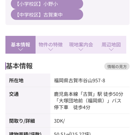
◆小野小学校：徒歩32分
【小学校区】小野小
◆古賀東中学校：徒歩34分
【中学校区】古賀東中
基本情報
物件の特徴
現地案内会
周辺地図
基本情報
情報の見方
所在地
福岡県
古賀市
谷山
957-8
交通
鹿児島本線
「
古賀
」駅 徒歩50分
「大塚団地前（福岡県）」バス
停下車 徒歩4分
間取り/詳細
3DK/
建物面積(坪数)
50.51㎡(15.27坪)