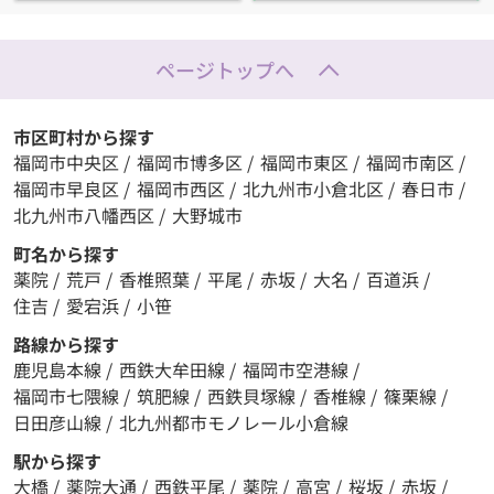
ページトップへ
市区町村から探す
福岡市中央区
/
福岡市博多区
/
福岡市東区
/
福岡市南区
/
福岡市早良区
/
福岡市西区
/
北九州市小倉北区
/
春日市
/
北九州市八幡西区
/
大野城市
町名から探す
薬院
/
荒戸
/
香椎照葉
/
平尾
/
赤坂
/
大名
/
百道浜
/
住吉
/
愛宕浜
/
小笹
路線から探す
鹿児島本線
/
西鉄大牟田線
/
福岡市空港線
/
福岡市七隈線
/
筑肥線
/
西鉄貝塚線
/
香椎線
/
篠栗線
/
日田彦山線
/
北九州都市モノレール小倉線
駅から探す
大橋
/
薬院大通
/
西鉄平尾
/
薬院
/
高宮
/
桜坂
/
赤坂
/