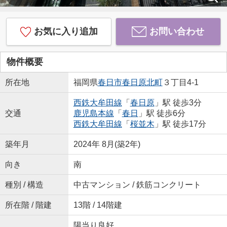
お気に入り追加
お問い合わせ
物件概要
所在地
福岡県
春日市
春日原北町
３丁目4-1
西鉄大牟田線
「
春日原
」駅 徒歩3分
交通
鹿児島本線
「
春日
」駅 徒歩6分
西鉄大牟田線
「
桜並木
」駅 徒歩17分
築年月
2024年 8月(築2年)
向き
南
種別 / 構造
中古マンション / 鉄筋コンクリート
所在階 / 階建
13階 / 14階建
陽当り良好