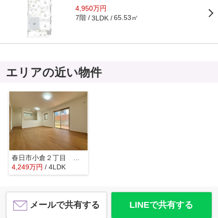
4,950万円
7階
65.53㎡
3LDK
エリアの近い物件
春日市小倉２丁目 中古一戸建☆仲介手数料無料☆
4,249
万
円
/ 4LDK
メールで共有する
LINEで共有する