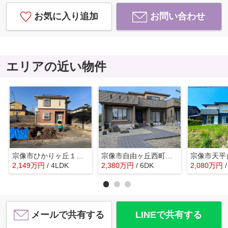
お気に入り追加
お問い合わせ
エリアの近い物件
宗像市ひかりヶ丘１丁目 中古一戸建☆仲介手数料無料☆
宗像市自由ヶ丘西町 中古一戸建☆仲介手数料無料☆
2,149
万
円
/ 4LDK
2,380
万
円
/ 6DK
2,080
万
円
メールで共有する
LINEで共有する