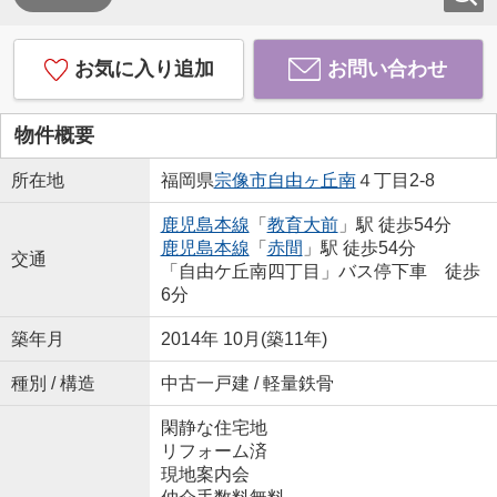
お気に入り追加
お問い合わせ
物件概要
所在地
福岡県
宗像市
自由ヶ丘南
４丁目2-8
鹿児島本線
「
教育大前
」駅 徒歩54分
鹿児島本線
「
赤間
」駅 徒歩54分
交通
「自由ケ丘南四丁目」バス停下車 徒歩
6分
築年月
2014年 10月(築11年)
種別 / 構造
中古一戸建 / 軽量鉄骨
閑静な住宅地
リフォーム済
現地案内会