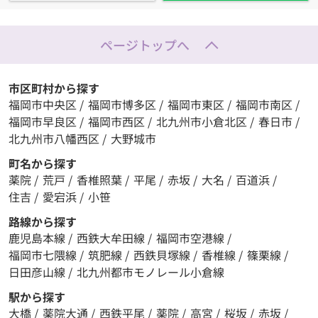
ページトップへ
市区町村から探す
福岡市中央区
/
福岡市博多区
/
福岡市東区
/
福岡市南区
/
福岡市早良区
/
福岡市西区
/
北九州市小倉北区
/
春日市
/
北九州市八幡西区
/
大野城市
町名から探す
薬院
/
荒戸
/
香椎照葉
/
平尾
/
赤坂
/
大名
/
百道浜
/
住吉
/
愛宕浜
/
小笹
路線から探す
鹿児島本線
/
西鉄大牟田線
/
福岡市空港線
/
福岡市七隈線
/
筑肥線
/
西鉄貝塚線
/
香椎線
/
篠栗線
/
日田彦山線
/
北九州都市モノレール小倉線
駅から探す
大橋
/
薬院大通
/
西鉄平尾
/
薬院
/
高宮
/
桜坂
/
赤坂
/