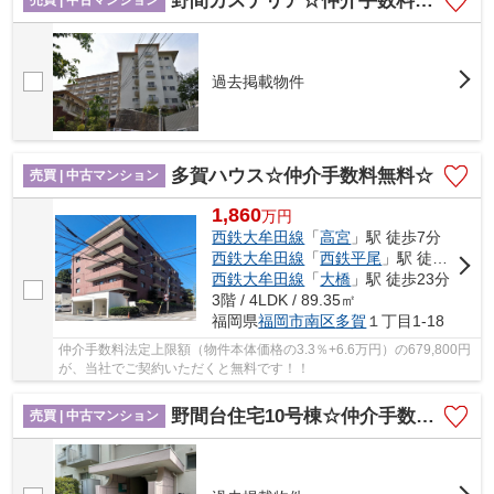
野間カステリア☆仲介手数料半額☆
売買 | 中古マンション
過去掲載物件
多賀ハウス☆仲介手数料無料☆
売買 | 中古マンション
1,860
万
円
西鉄大牟田線
「
高宮
」駅 徒歩7分
西鉄大牟田線
「
西鉄平尾
」駅 徒歩18分
西鉄大牟田線
「
大橋
」駅 徒歩23分
3階 / 4LDK / 89.35㎡
福岡県
福岡市南区
多賀
１丁目1-18
仲介手数料法定上限額（物件本体価格の3.3％+6.6万円）の679,800円
が、当社でご契約いただくと無料です！！
野間台住宅10号棟☆仲介手数料無料☆
売買 | 中古マンション