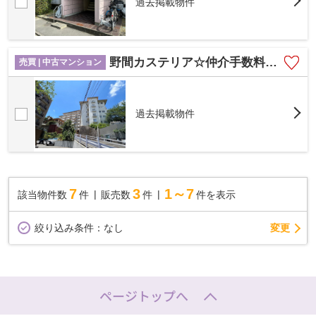
過去掲載物件
野間カステリア☆仲介手数料無料☆
売買 | 中古マンション
過去掲載物件
7
3
1～7
該当物件数
件
販売数
件
件を表示
変更
絞り込み条件：
なし
ページトップへ