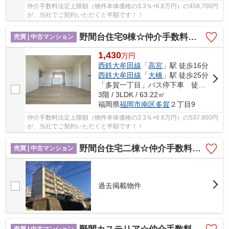
仲介手数料法定上限額（物件本体価格の3.3％+6.6万円）の458,700円
が、当社でご契約いただくと半額です！！
野間台住宅9棟☆仲介手数料半額☆
売買 | 中古マンション
1,430
万
円
西鉄大牟田線
「
高宮
」駅 徒歩16分
西鉄大牟田線
「
大橋
」駅 徒歩25分
「多賀一丁目」バス停下車 徒歩5分
3階 / 3LDK / 63.22㎡
福岡県
福岡市南区
多賀
２丁目9
仲介手数料法定上限額（物件本体価格の3.3％+6.6万円）の537.900円
が、当社でご契約いただくと半額です！！
野間台住宅二棟☆仲介手数料無料☆
売買 | 中古マンション
過去掲載物件