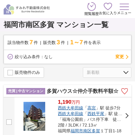
メニュー
お気に入り
閲覧履歴
福岡市南区多賀 マンション一覧
7
3
1～7
該当物件数
件
販売数
件
件を表示
変更
絞り込み条件：
なし
販売物件のみ
多賀ハウス☆仲介手数料半額☆
売買 | 中古マンション
1,190
万
円
西鉄大牟田線
「
高宮
」駅 徒歩7分
西鉄大牟田線
「
西鉄平尾
」駅 徒歩18分
「福海公園前」バス停下車 徒歩4分
2階 / 3LDK / 72.13㎡
福岡県
福岡市南区
多賀
１丁目1-18