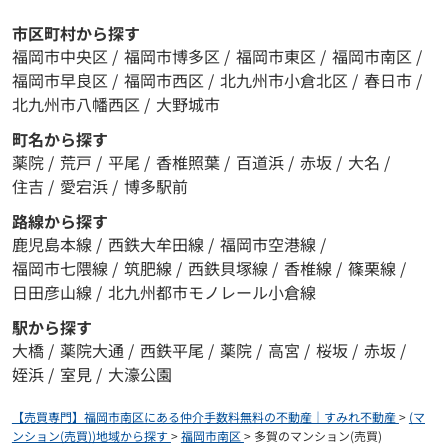
市区町村から探す
福岡市中央区
/
福岡市博多区
/
福岡市東区
/
福岡市南区
/
福岡市早良区
/
福岡市西区
/
北九州市小倉北区
/
春日市
/
北九州市八幡西区
/
大野城市
町名から探す
薬院
/
荒戸
/
平尾
/
香椎照葉
/
百道浜
/
赤坂
/
大名
/
住吉
/
愛宕浜
/
博多駅前
路線から探す
鹿児島本線
/
西鉄大牟田線
/
福岡市空港線
/
福岡市七隈線
/
筑肥線
/
西鉄貝塚線
/
香椎線
/
篠栗線
/
日田彦山線
/
北九州都市モノレール小倉線
駅から探す
大橋
/
薬院大通
/
西鉄平尾
/
薬院
/
高宮
/
桜坂
/
赤坂
/
姪浜
/
室見
/
大濠公園
【売買専門】福岡市南区にある仲介手数料無料の不動産｜すみれ不動産
>
(マ
ンション(売買))地域から探す
>
福岡市南区
>
多賀のマンション(売買)