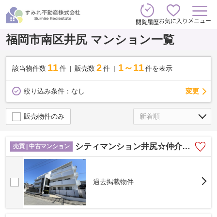
メニュー
お気に入り
閲覧履歴
福岡市南区井尻 マンション一覧
11
2
1～11
該当物件数
件
販売数
件
件を表示
変更
絞り込み条件：
なし
販売物件のみ
シティマンション井尻☆仲介手数料無料☆
売買 | 中古マンション
過去掲載物件