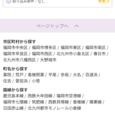
変更
絞り込み条件：
なし
ページトップへ
市区町村から探す
福岡市中央区
/
福岡市博多区
/
福岡市東区
/
福岡市南区
/
福岡市早良区
/
福岡市西区
/
北九州市小倉北区
/
春日市
/
北九州市八幡西区
/
大野城市
町名から探す
薬院
/
荒戸
/
香椎照葉
/
平尾
/
赤坂
/
大名
/
百道浜
/
住吉
/
愛宕浜
/
小笹
路線から探す
鹿児島本線
/
西鉄大牟田線
/
福岡市空港線
/
福岡市七隈線
/
筑肥線
/
西鉄貝塚線
/
香椎線
/
篠栗線
/
日田彦山線
/
北九州都市モノレール小倉線