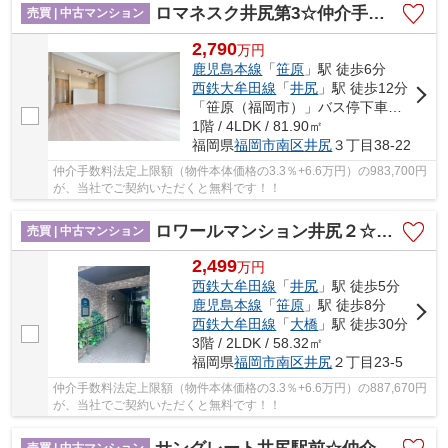
ロマネスク井尻第3☆仲介手数料無料☆
売買 | 中古マンション
2,790
万
円
鹿児島本線
「
笹原
」駅 徒歩6分
西鉄大牟田線
「
井尻
」駅 徒歩12分
「笹原（福岡市）」バス停下車 徒歩5分
1階 / 4LDK / 81.90㎡
福岡県
福岡市南区
井尻
３丁目38-22
仲介手数料法定上限額（物件本体価格の3.3％+6.6万円）の983,700円
が、当社でご契約いただくと無料です！！
ロワールマンション井尻２☆仲介手数料無料☆
売買 | 中古マンション
2,499
万
円
西鉄大牟田線
「
井尻
」駅 徒歩5分
鹿児島本線
「
笹原
」駅 徒歩8分
西鉄大牟田線
「
大橋
」駅 徒歩30分
3階 / 2LDK / 58.32㎡
福岡県
福岡市南区
井尻
２丁目23-5
仲介手数料法定上限額（物件本体価格の3.3％+6.6万円）の887,670円
が、当社でご契約いただくと無料です！！