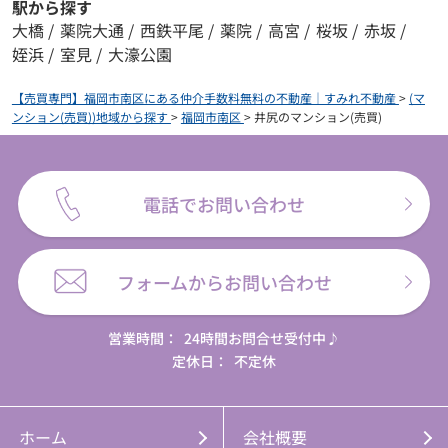
駅から探す
大橋
/
薬院大通
/
西鉄平尾
/
薬院
/
高宮
/
桜坂
/
赤坂
/
姪浜
/
室見
/
大濠公園
【売買専門】福岡市南区にある仲介手数料無料の不動産｜すみれ不動産
>
(マ
ンション(売買))地域から探す
>
福岡市南区
>
井尻のマンション(売買)
電話でお問い合わせ
フォームからお問い合わせ
営業時間：
24時間お問合せ受付中♪
定休日：
不定休
ホーム
会社概要