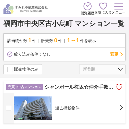
メニュー
お気に入り
閲覧履歴
福岡市中央区古小烏町 マンション一覧
1
0
1～1
該当物件数
件
販売数
件
件を表示
変更
絞り込み条件：
なし
販売物件のみ
シャンボール桜坂☆仲介手数料無料☆
売買 | 中古マンション
過去掲載物件