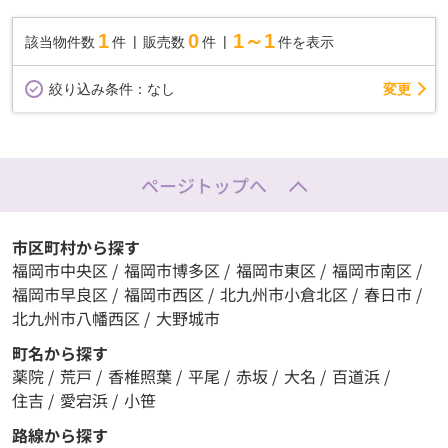
1
0
1～1
該当物件数
件
販売数
件
件を表示
変更
絞り込み条件：
なし
ページトップへ
市区町村から探す
福岡市中央区
/
福岡市博多区
/
福岡市東区
/
福岡市南区
/
福岡市早良区
/
福岡市西区
/
北九州市小倉北区
/
春日市
/
北九州市八幡西区
/
大野城市
町名から探す
薬院
/
荒戸
/
香椎照葉
/
平尾
/
赤坂
/
大名
/
百道浜
/
住吉
/
愛宕浜
/
小笹
路線から探す