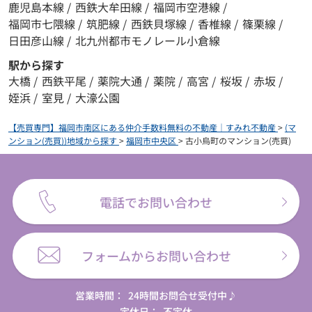
鹿児島本線
/
西鉄大牟田線
/
福岡市空港線
/
福岡市七隈線
/
筑肥線
/
西鉄貝塚線
/
香椎線
/
篠栗線
/
日田彦山線
/
北九州都市モノレール小倉線
駅から探す
大橋
/
西鉄平尾
/
薬院大通
/
薬院
/
高宮
/
桜坂
/
赤坂
/
姪浜
/
室見
/
大濠公園
【売買専門】福岡市南区にある仲介手数料無料の不動産｜すみれ不動産
>
(マ
ンション(売買))地域から探す
>
福岡市中央区
>
古小烏町のマンション(売買)
電話でお問い合わせ
フォームからお問い合わせ
営業時間：
24時間お問合せ受付中♪
定休日：
不定休