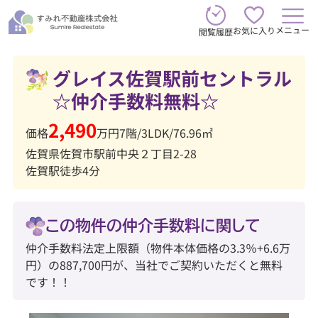
メニュー
お気に入り
閲覧履歴
グレイス佐賀駅前セントラル
☆仲介手数料無料☆
2,490
価格
万円
7階
/
3LDK
/
76.96㎡
佐賀県佐賀市駅前中央２丁目2-28
佐賀駅徒歩4分
この物件の仲介手数料に関して
仲介手数料法定上限額（物件本体価格の3.3％+6.6万
円）の887,700円が、当社でご契約いただくと無料
です！！