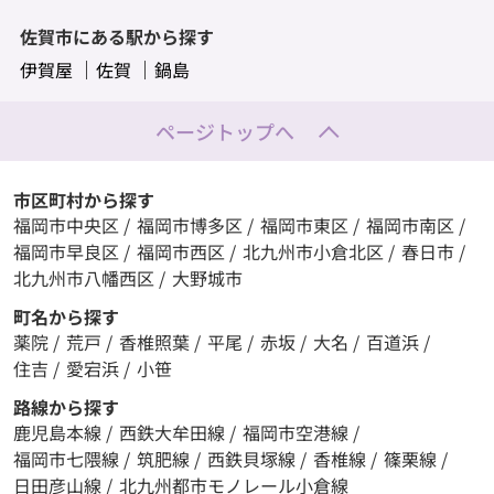
佐賀市にある駅から探す
伊賀屋
佐賀
鍋島
ページトップへ
市区町村から探す
福岡市中央区
/
福岡市博多区
/
福岡市東区
/
福岡市南区
/
福岡市早良区
/
福岡市西区
/
北九州市小倉北区
/
春日市
/
北九州市八幡西区
/
大野城市
町名から探す
薬院
/
荒戸
/
香椎照葉
/
平尾
/
赤坂
/
大名
/
百道浜
/
住吉
/
愛宕浜
/
小笹
路線から探す
鹿児島本線
/
西鉄大牟田線
/
福岡市空港線
/
福岡市七隈線
/
筑肥線
/
西鉄貝塚線
/
香椎線
/
篠栗線
/
日田彦山線
/
北九州都市モノレール小倉線