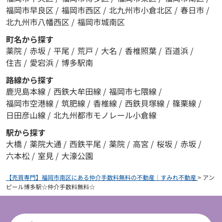
福岡市早良区
/
福岡市西区
/
北九州市小倉北区
/
春日市
/
北九州市八幡西区
/
福岡市城南区
町名から探す
薬院
/
赤坂
/
平尾
/
荒戸
/
大名
/
香椎照葉
/
百道浜
/
住吉
/
愛宕浜
/
博多駅南
路線から探す
鹿児島本線
/
西鉄大牟田線
/
福岡市七隈線
/
福岡市空港線
/
筑肥線
/
香椎線
/
西鉄貝塚線
/
篠栗線
/
日田彦山線
/
北九州都市モノレール小倉線
駅から探す
大橋
/
薬院大通
/
西鉄平尾
/
薬院
/
高宮
/
桜坂
/
赤坂
/
六本松
/
室見
/
大濠公園
【売買専門】福岡市南区にある仲介手数料無料の不動産｜すみれ不動産
>
アン
ピール博多駅☆仲介手数料無料☆