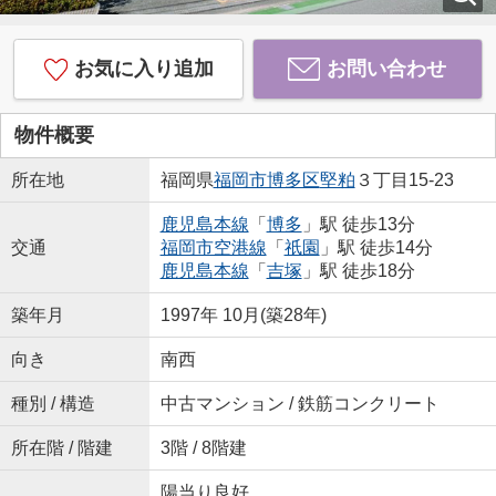
お気に入り追加
お問い合わせ
物件概要
所在地
福岡県
福岡市博多区
堅粕
３丁目15-23
鹿児島本線
「
博多
」駅 徒歩13分
交通
福岡市空港線
「
祇園
」駅 徒歩14分
鹿児島本線
「
吉塚
」駅 徒歩18分
築年月
1997年 10月(築28年)
向き
南西
種別 / 構造
中古マンション / 鉄筋コンクリート
所在階 / 階建
3階 / 8階建
陽当り良好