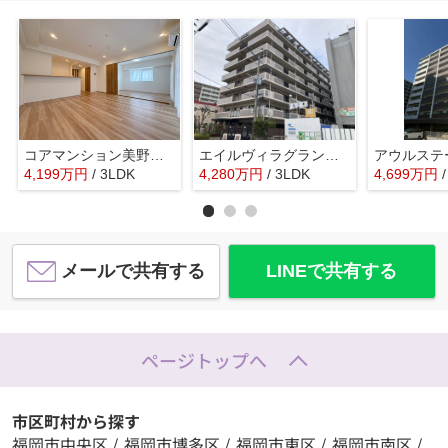
コアマンション美野島☆仲介手数料無料☆
エイルヴィラグランシス吉塚☆仲介手数料無料☆
4,199
万
円
/ 3LDK
4,280
万
円
/ 3LDK
4,699
万
円
メールで共有する
LINEで共有する
ページトップへ
市区町村から探す
福岡市中央区
/
福岡市博多区
/
福岡市東区
/
福岡市南区
/