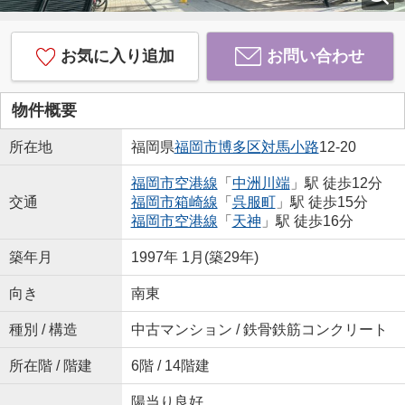
お気に入り追加
お問い合わせ
物件概要
所在地
福岡県
福岡市博多区
対馬小路
12-20
福岡市空港線
「
中洲川端
」駅 徒歩12分
交通
福岡市箱崎線
「
呉服町
」駅 徒歩15分
福岡市空港線
「
天神
」駅 徒歩16分
築年月
1997年 1月(築29年)
向き
南東
種別 / 構造
中古マンション / 鉄骨鉄筋コンクリート
所在階 / 階建
6階 / 14階建
陽当り良好