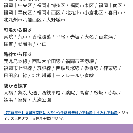
福岡市中央区
/
福岡市博多区
/
福岡市東区
/
福岡市南区
/
福岡市早良区
/
福岡市西区
/
北九州市小倉北区
/
春日市
/
北九州市八幡西区
/
大野城市
町名から探す
薬院
/
荒戸
/
香椎照葉
/
平尾
/
赤坂
/
大名
/
百道浜
/
住吉
/
愛宕浜
/
小笹
路線から探す
鹿児島本線
/
西鉄大牟田線
/
福岡市空港線
/
福岡市七隈線
/
筑肥線
/
西鉄貝塚線
/
香椎線
/
篠栗線
/
日田彦山線
/
北九州都市モノレール小倉線
駅から探す
大橋
/
薬院大通
/
西鉄平尾
/
薬院
/
高宮
/
桜坂
/
赤坂
/
姪浜
/
室見
/
大濠公園
【売買専門】福岡市南区にある仲介手数料無料の不動産｜すみれ不動産
>
ジョ
イナス天神タワー☆仲介手数料無料☆