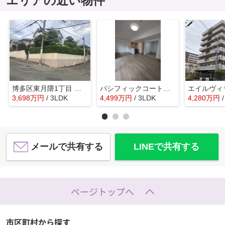
エリアの近い物件
博多区東月隈1丁目 中古一戸建☆仲介手数料無料☆
パシフィックコート博多駅南☆仲介手数料無料☆
3,698
万
円
/ 3LDK
4,499
万
円
/ 3LDK
4,280
万
円
メールで共有する
LINEで共有する
ページトップへ
市区町村から探す