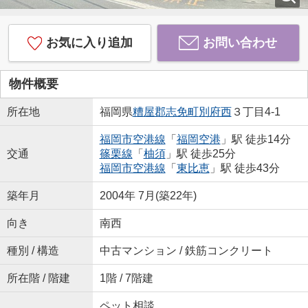
お気に入り追加
お問い合わせ
物件概要
所在地
福岡県
糟屋郡志免町
別府西
３丁目4-1
福岡市空港線
「
福岡空港
」駅 徒歩14分
交通
篠栗線
「
柚須
」駅 徒歩25分
福岡市空港線
「
東比恵
」駅 徒歩43分
築年月
2004年 7月(築22年)
向き
南西
種別 / 構造
中古マンション / 鉄筋コンクリート
所在階 / 階建
1階 / 7階建
ペット相談