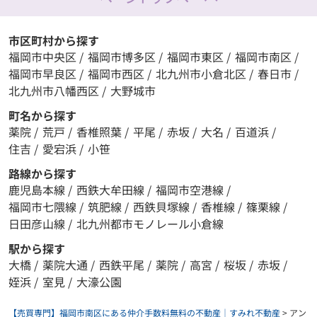
市区町村から探す
福岡市中央区
/
福岡市博多区
/
福岡市東区
/
福岡市南区
/
福岡市早良区
/
福岡市西区
/
北九州市小倉北区
/
春日市
/
北九州市八幡西区
/
大野城市
町名から探す
薬院
/
荒戸
/
香椎照葉
/
平尾
/
赤坂
/
大名
/
百道浜
/
住吉
/
愛宕浜
/
小笹
路線から探す
鹿児島本線
/
西鉄大牟田線
/
福岡市空港線
/
福岡市七隈線
/
筑肥線
/
西鉄貝塚線
/
香椎線
/
篠栗線
/
日田彦山線
/
北九州都市モノレール小倉線
駅から探す
大橋
/
薬院大通
/
西鉄平尾
/
薬院
/
高宮
/
桜坂
/
赤坂
/
姪浜
/
室見
/
大濠公園
【売買専門】福岡市南区にある仲介手数料無料の不動産｜すみれ不動産
>
アン