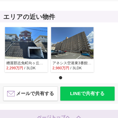
エリアの近い物件
糟屋郡志免町向ヶ丘１丁目 中古一戸建☆仲介手数料無料☆
アネシス空港東3番館☆仲介手数料無料☆
2,299
万
円
/ 3LDK
2,980
万
円
/ 3LDK
メールで共有する
LINEで共有する
ページトップへ