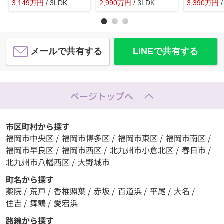
3,149
万
円
/ 3LDK
2,990
万
円
/ 3LDK
3,390
万
円
メールで共有する
LINEで共有する
ページトップへ
市区町村から探す
福岡市中央区
/
福岡市博多区
/
福岡市東区
/
福岡市南区
/
福岡市早良区
/
福岡市西区
/
北九州市小倉北区
/
春日市
/
北九州市八幡西区
/
大野城市
町名から探す
薬院
/
荒戸
/
香椎照葉
/
赤坂
/
百道浜
/
平尾
/
大名
/
住吉
/
舞鶴
/
愛宕浜
路線から探す