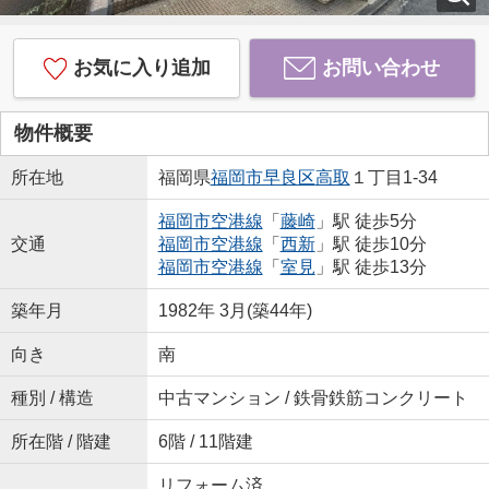
お気に入り追加
お問い合わせ
物件概要
所在地
福岡県
福岡市早良区
高取
１丁目1-34
福岡市空港線
「
藤崎
」駅 徒歩5分
交通
福岡市空港線
「
西新
」駅 徒歩10分
福岡市空港線
「
室見
」駅 徒歩13分
築年月
1982年 3月(築44年)
向き
南
種別 / 構造
中古マンション / 鉄骨鉄筋コンクリート
所在階 / 階建
6階 / 11階建
リフォーム済