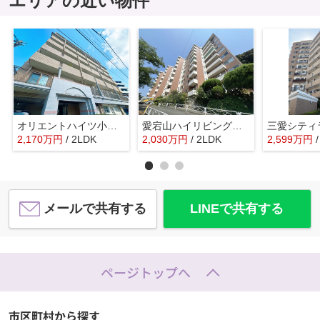
エリアの近い物件
オリエントハイツ小戸☆仲介手数料無料☆
愛宕山ハイリビング☆仲介手数料無料☆
2,170
万
円
/ 2LDK
2,030
万
円
/ 2LDK
2,599
万
円
メールで共有する
LINEで共有する
ページトップへ
市区町村から探す