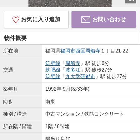
お気に入り追加
お問い合わせ
物件概要
所在地
福岡県
福岡市西区
周船寺
１丁目21-22
筑肥線
「
周船寺
」駅 徒歩6分
交通
筑肥線
「
波多江
」駅 徒歩27分
筑肥線
「
九大学研都市
」駅 徒歩27分
築年月
1992年 9月(築33年)
向き
南東
種別 / 構造
中古マンション / 鉄筋コンクリート
所在階 / 階建
1階 / 8階建
陽当り良好