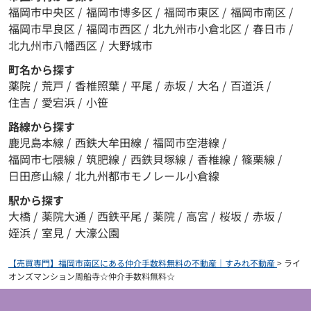
福岡市中央区
/
福岡市博多区
/
福岡市東区
/
福岡市南区
/
福岡市早良区
/
福岡市西区
/
北九州市小倉北区
/
春日市
/
北九州市八幡西区
/
大野城市
町名から探す
薬院
/
荒戸
/
香椎照葉
/
平尾
/
赤坂
/
大名
/
百道浜
/
住吉
/
愛宕浜
/
小笹
路線から探す
鹿児島本線
/
西鉄大牟田線
/
福岡市空港線
/
福岡市七隈線
/
筑肥線
/
西鉄貝塚線
/
香椎線
/
篠栗線
/
日田彦山線
/
北九州都市モノレール小倉線
駅から探す
大橋
/
薬院大通
/
西鉄平尾
/
薬院
/
高宮
/
桜坂
/
赤坂
/
姪浜
/
室見
/
大濠公園
【売買専門】福岡市南区にある仲介手数料無料の不動産｜すみれ不動産
>
ライ
オンズマンション周船寺☆仲介手数料無料☆