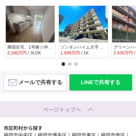
輝国住宅、1号棟☆仲介手数料無料☆
ゾンネンハイム大手門☆仲介手数料無料☆
2,180
万
円
/ 3LDK
1,599
万
円
/ 1K
2,430
万
円
メールで共有する
LINEで共有する
ページトップへ
市区町村から探す
福岡市中央区
/
福岡市博多区
/
福岡市東区
/
福岡市南区
/