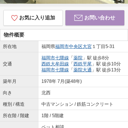
お気に入り追加
お問い合わせ
物件概要
所在地
福岡県
福岡市中央区
大宮
１丁目5-31
福岡市七隈線
「
薬院
」駅 徒歩8分
交通
西鉄大牟田線
「
西鉄平尾
」駅 徒歩10分
福岡市七隈線
「
薬院大通
」駅 徒歩13分
築年月
1978年 7月(築48年)
向き
北西
種別 / 構造
中古マンション / 鉄筋コンクリート
所在階 / 階建
1階 / 5階建
ペット相談