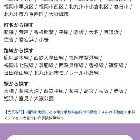
福岡市早良区
/
福岡市西区
/
北九州市小倉北区
/
春日市
/
北九州市八幡西区
/
大野城市
町名から探す
薬院
/
荒戸
/
香椎照葉
/
平尾
/
赤坂
/
大名
/
百道浜
/
住吉
/
愛宕浜
/
小笹
路線から探す
鹿児島本線
/
西鉄大牟田線
/
福岡市空港線
/
福岡市七隈線
/
筑肥線
/
西鉄貝塚線
/
香椎線
/
篠栗線
/
日田彦山線
/
北九州都市モノレール小倉線
駅から探す
大橋
/
薬院大通
/
西鉄平尾
/
薬院
/
高宮
/
桜坂
/
赤坂
/
姪浜
/
室見
/
大濠公園
【売買専門】福岡市南区にある仲介手数料無料の不動産｜すみれ不動産
>
東峰
マンション大宮☆仲介手数料無料☆