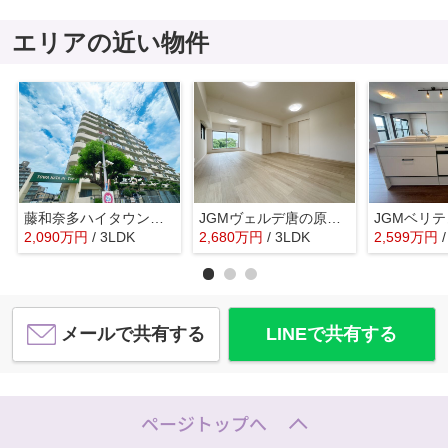
エリアの近い物件
藤和奈多ハイタウン☆仲介手数料無料☆
JGMヴェルデ唐の原駅前☆仲介手数料無料☆
2,090
万
円
/ 3LDK
2,680
万
円
/ 3LDK
2,599
万
円
メールで共有する
LINEで共有する
ページトップへ