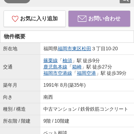
お気に入り追加
お問い合わせ
物件概要
所在地
福岡県
福岡市東区
松田
３丁目10-20
篠栗線
「
柚須
」駅 徒歩9分
交通
鹿児島本線
「
箱崎
」駅 徒歩27分
福岡市空港線
「
福岡空港
」駅 徒歩39分
築年月
1991年 8月(築35年)
向き
南西
種別 / 構造
中古マンション / 鉄骨鉄筋コンクリート
所在階 / 階建
9階 / 10階建
ペット相談