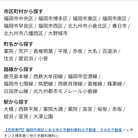
市区町村から探す
福岡市中央区
/
福岡市博多区
/
福岡市東区
/
福岡市南区
/
福岡市早良区
/
福岡市西区
/
北九州市小倉北区
/
春日市
/
北九州市八幡西区
/
大野城市
町名から探す
薬院
/
荒戸
/
香椎照葉
/
平尾
/
赤坂
/
大名
/
百道浜
/
住吉
/
愛宕浜
/
小笹
路線から探す
鹿児島本線
/
西鉄大牟田線
/
福岡市空港線
/
福岡市七隈線
/
筑肥線
/
西鉄貝塚線
/
香椎線
/
篠栗線
/
日田彦山線
/
北九州都市モノレール小倉線
駅から探す
大橋
/
西鉄平尾
/
薬院大通
/
薬院
/
高宮
/
桜坂
/
赤坂
/
姪浜
/
室見
/
大濠公園
【売買専門】福岡市南区にある仲介手数料無料の不動産｜すみれ不動産
>
レヂ
オンス博多東☆仲介手数料無料☆