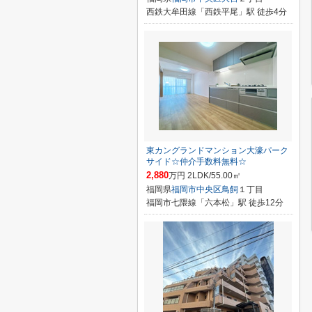
西鉄大牟田線「西鉄平尾」駅 徒歩4分
東カングランドマンション大濠パーク
サイド☆仲介手数料無料☆
2,880
万円 2LDK/55.00㎡
福岡県
福岡市中央区
鳥飼
１丁目
福岡市七隈線「六本松」駅 徒歩12分