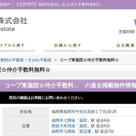
コープ東薬院☆仲介手数料無料☆の過去掲載物件｜【売買専門】福岡市南区にある仲介手数料無料の不動産｜すみれ不動産
営業時間
料無料の不動産｜すみれ不動産
>
コープ東薬院☆仲介手数料無料☆
院☆仲介手数料無料☆
コープ東薬院☆仲介手数料無料☆
の過去掲載物件情
現況の確認はお気軽にお問い合わせください。
所在地
福岡県
福岡市中央区
高砂
１丁目20-25
福岡市七隈線
「
薬院
」駅 徒歩6分
交通
西鉄大牟田線
「
薬院
」駅 徒歩6分
福岡市七隈線
「
渡辺通
」駅 徒歩7分