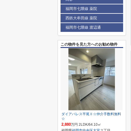
福岡市七隈線 薬院
西鉄大牟田線 薬院
福岡市七隈線 渡辺通
この物件を見た方へのお勧め物件
ダイアパレス平尾Ⅱ☆仲介手数料無料
☆
2,880
万円 2LDK/64.10㎡
福岡県
福岡市中央区
大宮
２丁目