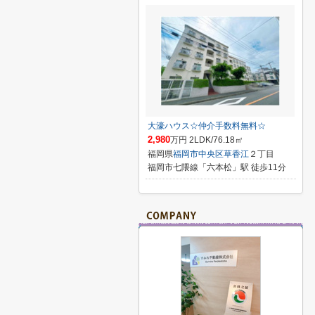
大濠ハウス☆仲介手数料無料☆
2,980
万円 2LDK/76.18㎡
福岡県
福岡市中央区
草香江
２丁目
福岡市七隈線「六本松」駅 徒歩11分