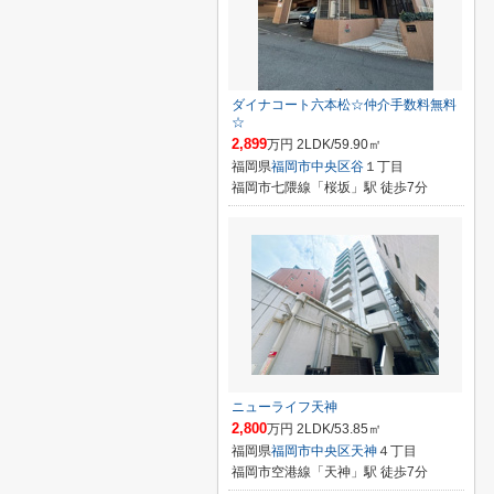
ダイナコート六本松☆仲介手数料無料
☆
2,899
万円 2LDK/59.90㎡
福岡県
福岡市中央区
谷
１丁目
福岡市七隈線「桜坂」駅 徒歩7分
ニューライフ天神
2,800
万円 2LDK/53.85㎡
福岡県
福岡市中央区
天神
４丁目
福岡市空港線「天神」駅 徒歩7分