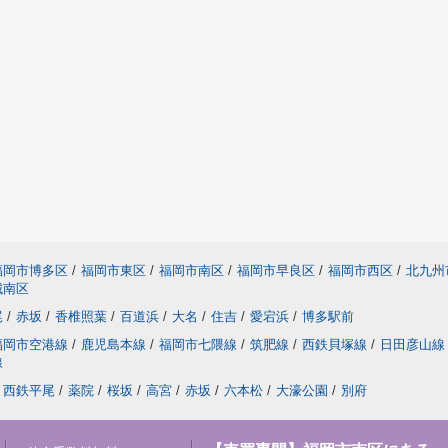
福岡市博多区
/
福岡市東区
/
福岡市南区
/
福岡市早良区
/
福岡市西区
/
北九州
城南区
尾
/
赤坂
/
香椎照葉
/
百道浜
/
大名
/
住吉
/
愛宕浜
/
博多駅前
福岡市空港線
/
鹿児島本線
/
福岡市七隈線
/
筑肥線
/
西鉄貝塚線
/
日田彦山線
線
西鉄平尾
/
薬院
/
桜坂
/
高宮
/
赤坂
/
六本松
/
大濠公園
/
別府