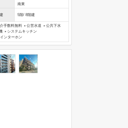
南東
建
5階/ 8階建
介手数料無料
公営水道
公共下水
機
システムキッチン
付インターホン