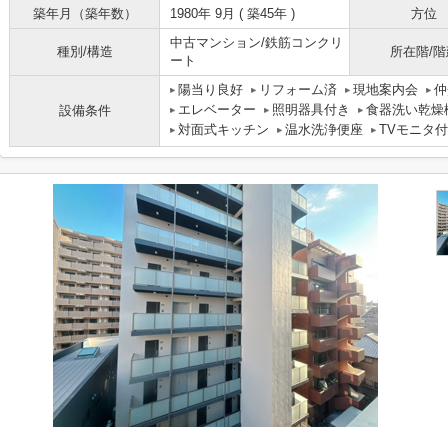
築年月（築年数）
1980年 9月 ( 築45年 )
方位
中古マンション/鉄筋コンクリ
種別/構造
所在階/階
ート
陽当り良好
リフォーム済
現地案内会
仲
エレベーター
照明器具付き
食器洗い乾燥
設備条件
対面式キッチン
温水洗浄便座
TVモニタ