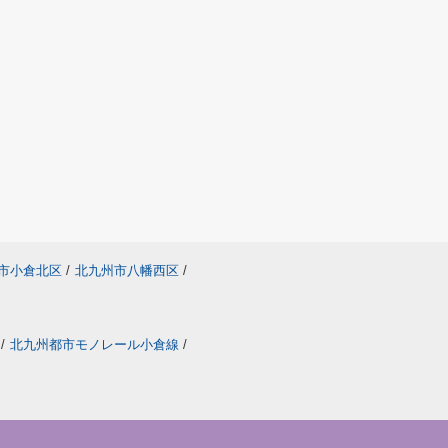
市小倉北区
/
北九州市八幡西区
/
/
北九州都市モノレール小倉線
/