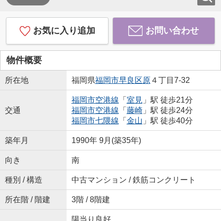
お気に入り追加
お問い合わせ
物件概要
所在地
福岡県
福岡市早良区
原
４丁目7-32
福岡市空港線
「
室見
」駅 徒歩21分
交通
福岡市空港線
「
藤崎
」駅 徒歩24分
福岡市七隈線
「
金山
」駅 徒歩40分
築年月
1990年 9月(築35年)
向き
南
種別 / 構造
中古マンション / 鉄筋コンクリート
所在階 / 階建
3階 / 8階建
陽当り良好