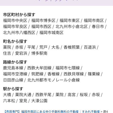
市区町村から探す
福岡市中央区
/
福岡市博多区
/
福岡市東区
/
福岡市南区
/
福岡市早良区
/
福岡市西区
/
北九州市小倉北区
/
春日市
/
北九州市八幡西区
/
福岡市城南区
町名から探す
薬院
/
赤坂
/
平尾
/
荒戸
/
大名
/
香椎照葉
/
百道浜
/
住吉
/
愛宕浜
/
博多駅南
路線から探す
鹿児島本線
/
西鉄大牟田線
/
福岡市七隈線
/
福岡市空港線
/
筑肥線
/
香椎線
/
西鉄貝塚線
/
篠栗線
/
日田彦山線
/
北九州都市モノレール小倉線
駅から探す
大橋
/
薬院大通
/
西鉄平尾
/
薬院
/
高宮
/
桜坂
/
赤坂
/
六本松
/
室見
/
大濠公園
【売買専門】福岡市南区にある仲介手数料無料の不動産｜すみれ不動産
>
原4