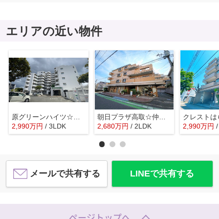
エリアの近い物件
原グリーンハイツ☆仲介手数料無料☆
朝日プラザ高取☆仲介手数料無料☆
2,990
万
円
/ 3LDK
2,680
万
円
/ 2LDK
2,990
万
円
メールで共有する
LINEで共有する
ページトップへ