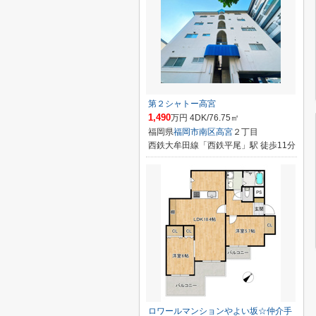
第２シャトー高宮
1,490
万円 4DK/76.75㎡
福岡県
福岡市南区
高宮
２丁目
西鉄大牟田線「西鉄平尾」駅 徒歩11分
ロワールマンションやよい坂☆仲介手