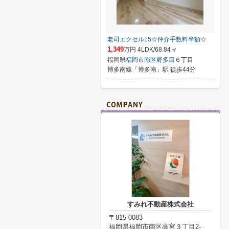
老司エクセル15☆仲介手数料半額☆
1,349
万円 4LDK/68.84㎡
福岡県
福岡市南区
野多目
６丁目
博多南線「博多南」駅 徒歩44分
すみれ不動産株式会社
〒815-0083
福岡県福岡市南区高宮３丁目2-