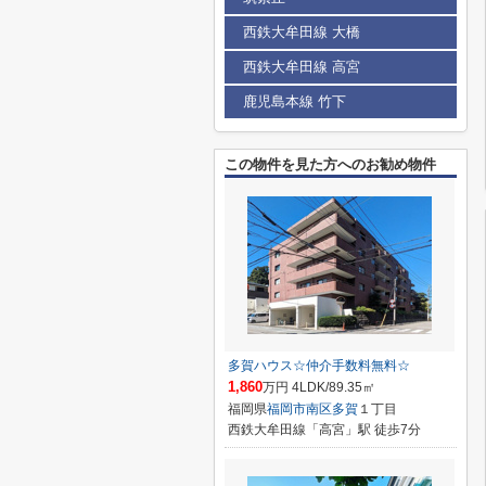
西鉄大牟田線 大橋
西鉄大牟田線 高宮
鹿児島本線 竹下
この物件を見た方へのお勧め物件
多賀ハウス☆仲介手数料無料☆
1,860
万円 4LDK/89.35㎡
福岡県
福岡市南区
多賀
１丁目
西鉄大牟田線「高宮」駅 徒歩7分