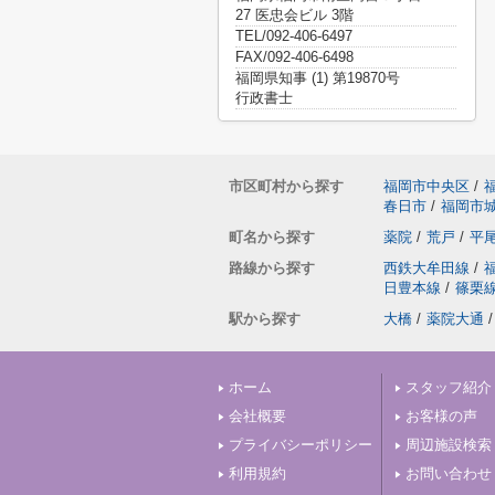
27 医忠会ビル 3階
TEL/092-406-6497
FAX/092-406-6498
福岡県知事 (1) 第19870号
行政書士
市区町村から探す
福岡市中央区
/
春日市
/
福岡市
町名から探す
薬院
/
荒戸
/
平
路線から探す
西鉄大牟田線
/
日豊本線
/
篠栗
駅から探す
大橋
/
薬院大通
/
ホーム
スタッフ紹介
会社概要
お客様の声
プライバシーポリシー
周辺施設検索
利用規約
お問い合わせ