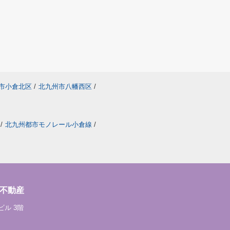
市小倉北区
/
北九州市八幡西区
/
/
北九州都市モノレール小倉線
/
不動産
ビル 3階