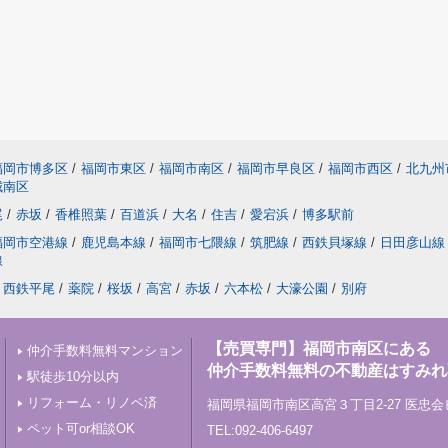
福岡市博多区
/
福岡市東区
/
福岡市南区
/
福岡市早良区
/
福岡市西区
/
北九州
城南区
尾
/
赤坂
/
香椎照葉
/
百道浜
/
大名
/
住吉
/
愛宕浜
/
博多駅前
福岡市空港線
/
鹿児島本線
/
福岡市七隈線
/
筑肥線
/
西鉄貝塚線
/
日田彦山線
線
西鉄平尾
/
薬院
/
桜坂
/
高宮
/
赤坂
/
六本松
/
大濠公園
/
別府
【売買専門】福岡市南区にある
仲介手数料無料マンション
仲介手数料無料の不動産はすみれ
駅徒歩10分以内
リフォーム・リノベ済
福岡県福岡市南区高宮３丁目2-27 医忠会
ペット可or相談OK
TEL:092-406-6497