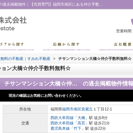
チサンマンション大橋☆仲介手数料無料☆の過去掲載物件｜【売買専門】福岡市南区にある仲介手数料無料の不動産｜すみれ不動産
営業時間
料無料の不動産｜すみれ不動産
>
チサンマンション大橋☆仲介手数料無料☆
ション大橋☆仲介手数料無料☆
チサンマンション大橋☆仲介手数料無料☆
の過去掲載物件情
現況の確認はお気軽にお問い合わせください。
所在地
福岡県
福岡市南区
筑紫丘
１丁目12-1
西鉄大牟田線
「
大橋
」駅 徒歩8分
交通
西鉄大牟田線
「
高宮
」駅 徒歩21分
鹿児島本線
「
竹下
」駅 徒歩22分