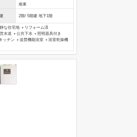
南東
建
2階/ 5階建 地下1階
静な住宅地
リフォーム済
営水道
公共下水
照明器具付き
キッチン
追焚機能浴室
浴室乾燥機