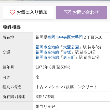
お気に入り追加
お問い合わせ
物件概要
所在地
福岡県
福岡市中央区
大手門
２丁目5-10
福岡市空港線
「
大濠公園
」駅 徒歩8分
交通
福岡市空港線
「
赤坂
」駅 徒歩14分
福岡市空港線
「
唐人町
」駅 徒歩17分
築年月
1973年 8月(築53年)
向き
南
種別 / 構造
中古マンション / 鉄筋コンクリート
所在階 / 階建
3階 / 7階建
陽当り良好