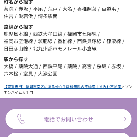
町名から探す
薬院
/
赤坂
/
平尾
/
荒戸
/
大名
/
香椎照葉
/
百道浜
/
住吉
/
愛宕浜
/
博多駅南
路線から探す
鹿児島本線
/
西鉄大牟田線
/
福岡市七隈線
/
福岡市空港線
/
筑肥線
/
香椎線
/
西鉄貝塚線
/
篠栗線
/
日田彦山線
/
北九州都市モノレール小倉線
駅から探す
大橋
/
薬院大通
/
西鉄平尾
/
薬院
/
高宮
/
桜坂
/
赤坂
/
六本松
/
室見
/
大濠公園
【売買専門】福岡市南区にある仲介手数料無料の不動産｜すみれ不動産
>
ゾン
ネンハイム大手門
電話でお問い合わせ