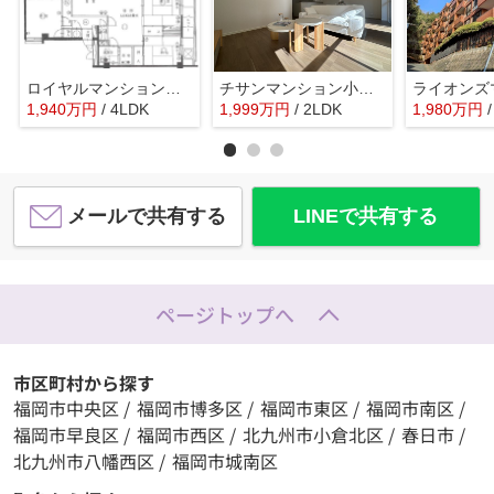
ロイヤルマンション小笹☆仲介手数料無料☆
チサンマンション小笹☆仲介手数料無料☆
1,940
万
円
/ 4LDK
1,999
万
円
/ 2LDK
1,980
万
円
メールで共有する
LINEで共有する
ページトップへ
市区町村から探す
福岡市中央区
/
福岡市博多区
/
福岡市東区
/
福岡市南区
/
福岡市早良区
/
福岡市西区
/
北九州市小倉北区
/
春日市
/
北九州市八幡西区
/
福岡市城南区