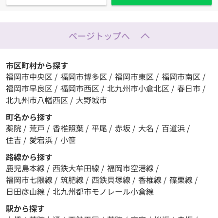
ページトップへ
市区町村から探す
福岡市中央区
/
福岡市博多区
/
福岡市東区
/
福岡市南区
/
福岡市早良区
/
福岡市西区
/
北九州市小倉北区
/
春日市
/
北九州市八幡西区
/
大野城市
町名から探す
薬院
/
荒戸
/
香椎照葉
/
平尾
/
赤坂
/
大名
/
百道浜
/
住吉
/
愛宕浜
/
小笹
路線から探す
鹿児島本線
/
西鉄大牟田線
/
福岡市空港線
/
福岡市七隈線
/
筑肥線
/
西鉄貝塚線
/
香椎線
/
篠栗線
/
日田彦山線
/
北九州都市モノレール小倉線
駅から探す