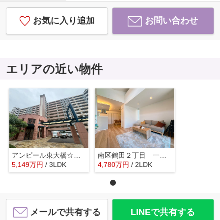
お気に入り追加
お問い合わせ
エリアの近い物件
アンピール東大橋☆仲介手数料無料☆
南区鶴田２丁目 一戸建☆仲介手数料無料☆
5,149
万
円
/ 3LDK
4,780
万
円
/ 2LDK
メールで共有する
LINEで共有する