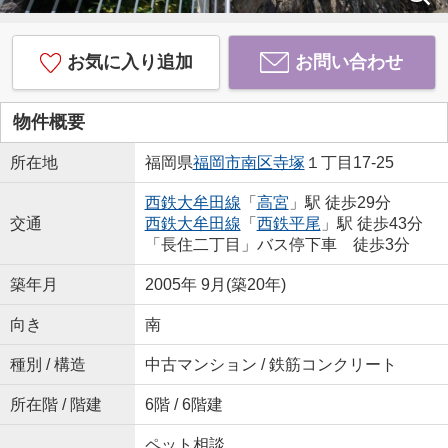
お気に入り追加
お問い合わせ
物件概要
所在地
福岡県
福岡市南区
寺塚
１丁目17-25
西鉄大牟田線
「
高宮
」駅 徒歩29分
交通
西鉄大牟田線
「
西鉄平尾
」駅 徒歩43分
「長住二丁目」バス停下車 徒歩3分
築年月
2005年 9月(築20年)
向き
南
種別 / 構造
中古マンション / 鉄筋コンクリート
所在階 / 階建
6階 / 6階建
ペット相談