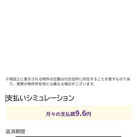
『購入後に気を付けることって何？』などあらゆる
ご質問にお答えします。
【その他】
■詳しくは、当社スタッフにお問合せください。
※地図上に表示される物件の位置は付近住所に所在することを表すものであ
り、実際の物件所在地とは異なる場合がございます。
支払いシミュレーション
9.6
月々の支払額
円
返済期間