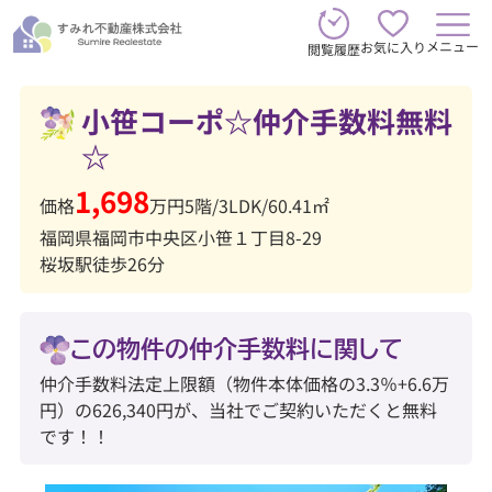
メニュー
お気に入り
閲覧履歴
小笹コーポ☆仲介手数料無料
☆
1,698
価格
万円
5階
/
3LDK
/
60.41㎡
福岡県福岡市中央区小笹１丁目8-29
桜坂駅徒歩26分
この物件の仲介手数料に関して
仲介手数料法定上限額（物件本体価格の3.3％+6.6万
円）の626,340円が、当社でご契約いただくと無料
です！！