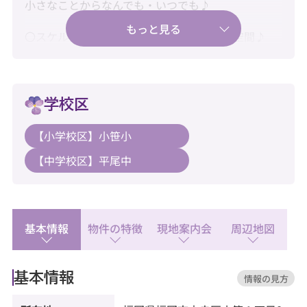
小さなことからなんでも・いつでも♪
〇スケルトンリノベーションでこだわりの空間♪
〇新耐震基準・住宅ローン控除利用可♪
〇小型犬・猫2匹まで飼育可能♪
学校区
【教育】
【小学校区】小笹小
◆小笹小学校：徒歩7分
【中学校区】平尾中
◆平尾中学校：徒歩7分
【暮らし】
◆マルキョウ 小笹店：徒歩4分
◆セブンイレブン 福岡小笹2丁目店：徒歩4分
基本情報
物件の特徴
現地案内会
周辺地図
◆福岡小笹郵便局：徒歩4分
基本情報
情報の見方