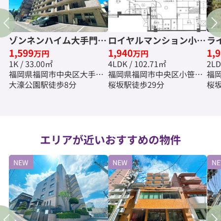
ゾンネンハイム大手門☆
ロイヤルマンション小笹
ラ
1,599
1,940
1,
仲介手数料無料☆
☆仲介手数料無料☆
尾
万円
万円
1K / 33.00㎡
4LDK / 102.71㎡
2LD
☆
福岡県福岡市中央区大手門
福岡県福岡市中央区小笹２
福
２丁目
大濠公園駅徒歩8分
丁目
桜坂駅徒歩29分
丁
桜坂
エリアが近いおすすめの物件
NEW
NEW
N