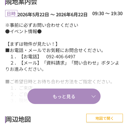
現地案内会
09:30 ～ 19:30
日時
2026年5月22日 ～ 2026年6月22日
※事前に必ずお問い合わせください
●イベント情報●
【まずは物件が見たい！】
■お電話・メールでお気軽にお問合せください。
１．【お電話】 092-406-6497
２．【メール】「資料請求」「問い合わせ」ボタンよ
りお進みください。
■ご希望日時とお待ち合わせ方法をご指定ください。
１．ご来店
２．ご自宅送迎
３．現地・最寄駅等でのお待ち合わせ。
【気軽に相談から♪】
地図で開く
■『失敗しない住まい選びのポイント！』、『購入の流
周辺地図
れや住宅ローン等のお金について』、