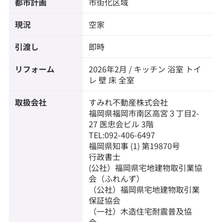
都市計画
市街化区域
現況
空家
引渡し
即時
リフォーム
2026年2月 / キッチン 浴室 トイ
レ 壁 床 全室
取扱会社
すみれ不動産株式会社
福岡県福岡市南区高宮３丁目2-
27 医忠会ビル 3階
TEL:092-406-6497
福岡県知事 (1) 第19870号
行政書士
(公社）福岡県宅地建物取引業協
会（ふれんず）
（公社）福岡県宅地建物取引業
保証協会
（一社）木造住宅耐震普及協