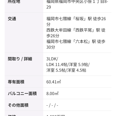
所在地
福岡県
福岡市中央区
小笹
１丁目8-
29
交通
福岡市七隈線
「
桜坂
」駅 徒歩26
分
西鉄大牟田線
「
西鉄平尾
」駅 徒
歩26分
福岡市七隈線
「
六本松
」駅 徒歩
30分
間取り / 詳細
3LDK/
LDK 11.4帖
/
洋室 5.9帖
/
洋室 5.5帖
/
洋室 4.5帖
専有面積
60.41㎡
バルコニー面積
8.00㎡
その他面積
- / - / -