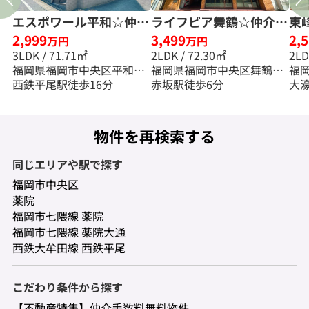
エスポワール平和☆仲介
ライフピア舞鶴☆仲介手
東
2,999
3,499
2,
手数料無料☆
数料無料☆
仲
万円
万円
3LDK / 71.71㎡
2LDK / 72.30㎡
福岡県福岡市中央区平和３
福岡県福岡市中央区舞鶴３
福
丁目
西鉄平尾駅徒歩16分
丁目
赤坂駅徒歩6分
丁
大
物件を再検索する
同じエリアや駅で探す
福岡市中央区
薬院
福岡市七隈線 薬院
福岡市七隈線 薬院大通
西鉄大牟田線 西鉄平尾
こだわり条件から探す
【不動産特集】仲介手数料無料物件