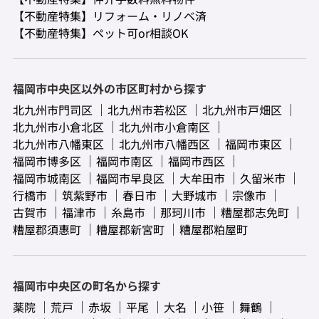
【不動産特集】リフォーム・リノベ済
【不動産特集】ペット可or相談OK
福岡市中央区以外の市区町村から探す
北九州市門司区
北九州市若松区
北九州市戸畑区
北九州市小倉北区
北九州市小倉南区
北九州市八幡東区
北九州市八幡西区
福岡市東区
福岡市博多区
福岡市南区
福岡市西区
福岡市城南区
福岡市早良区
大牟田市
久留米市
行橋市
筑紫野市
春日市
大野城市
宗像市
古賀市
福津市
糸島市
那珂川市
糟屋郡志免町
糟屋郡須惠町
糟屋郡新宮町
糟屋郡粕屋町
福岡市中央区の町名から探す
薬院
荒戸
赤坂
平尾
大名
小笹
舞鶴