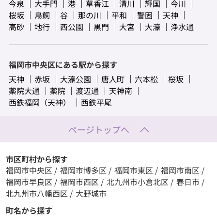
今泉
大手門
港
草香江
清川
輝国
今川
桜坂
鳥飼
谷
那の川
平和
警固
天神
高砂
地行
西公園
黒門
大宮
大濠
浄水通
福岡市中央区にある駅から探す
天神
赤坂
大濠公園
唐人町
六本松
桜坂
薬院大通
薬院
渡辺通
天神南
西鉄福岡（天神）
西鉄平尾
ページトップへ
市区町村から探す
福岡市中央区
/
福岡市博多区
/
福岡市東区
/
福岡市南区
/
福岡市早良区
/
福岡市西区
/
北九州市小倉北区
/
春日市
/
北九州市八幡西区
/
大野城市
町名から探す