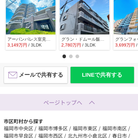
アーバンパレス室見河畔
グラン・ドムール飯倉☆仲介手数料無料☆
3,149
万
円
/ 3LDK
2,780
万
円
/ 3LDK
3,699
万
円
メールで共有する
LINEで共有する
ページトップへ
市区町村から探す
福岡市中央区
/
福岡市博多区
/
福岡市東区
/
福岡市南区
/
福岡市早良区
/
福岡市西区
/
北九州市小倉北区
/
春日市
/