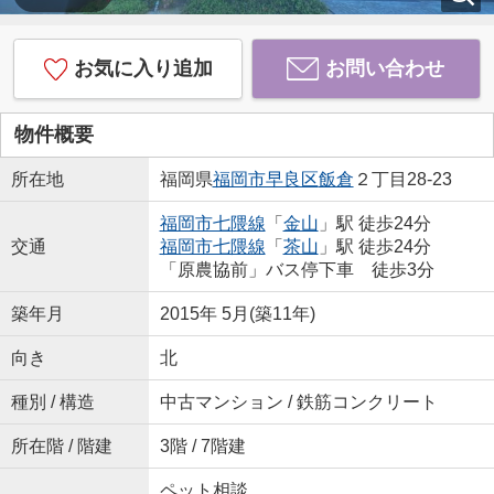
お気に入り追加
お問い合わせ
物件概要
所在地
福岡県
福岡市早良区
飯倉
２丁目28-23
福岡市七隈線
「
金山
」駅 徒歩24分
交通
福岡市七隈線
「
茶山
」駅 徒歩24分
「原農協前」バス停下車 徒歩3分
築年月
2015年 5月(築11年)
向き
北
種別 / 構造
中古マンション / 鉄筋コンクリート
所在階 / 階建
3階 / 7階建
ペット相談