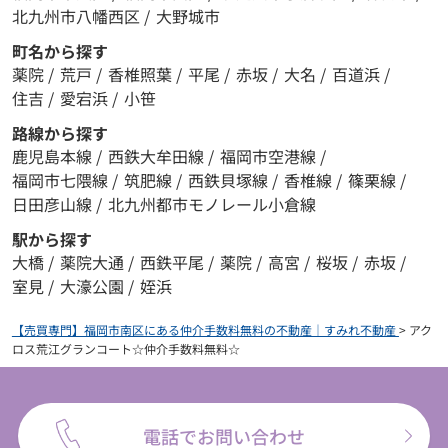
北九州市八幡西区
/
大野城市
町名から探す
薬院
/
荒戸
/
香椎照葉
/
平尾
/
赤坂
/
大名
/
百道浜
/
住吉
/
愛宕浜
/
小笹
路線から探す
鹿児島本線
/
西鉄大牟田線
/
福岡市空港線
/
福岡市七隈線
/
筑肥線
/
西鉄貝塚線
/
香椎線
/
篠栗線
/
日田彦山線
/
北九州都市モノレール小倉線
駅から探す
大橋
/
薬院大通
/
西鉄平尾
/
薬院
/
高宮
/
桜坂
/
赤坂
/
室見
/
大濠公園
/
姪浜
【売買専門】福岡市南区にある仲介手数料無料の不動産｜すみれ不動産
>
アク
ロス荒江グランコート☆仲介手数料無料☆
電話でお問い合わせ