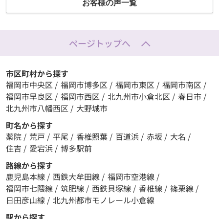
お客様の声一覧
ページトップへ
市区町村から探す
福岡市中央区
/
福岡市博多区
/
福岡市東区
/
福岡市南区
/
福岡市早良区
/
福岡市西区
/
北九州市小倉北区
/
春日市
/
北九州市八幡西区
/
大野城市
町名から探す
薬院
/
荒戸
/
平尾
/
香椎照葉
/
百道浜
/
赤坂
/
大名
/
住吉
/
愛宕浜
/
博多駅前
路線から探す
鹿児島本線
/
西鉄大牟田線
/
福岡市空港線
/
福岡市七隈線
/
筑肥線
/
西鉄貝塚線
/
香椎線
/
篠栗線
/
日田彦山線
/
北九州都市モノレール小倉線
駅から探す