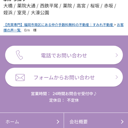
大橋
/
薬院大通
/
西鉄平尾
/
薬院
/
高宮
/
桜坂
/
赤坂
/
姪浜
/
室見
/
大濠公園
【売買専門】福岡市南区にある仲介手数料無料の不動産｜すみれ不動産
>
お客
様の声一覧
>
Ern 様
電話でお問い合わせ
フォームからお問い合わせ
営業時間：
24時間お問合せ受付中♪
定休日：
不定休
ホーム
会社概要