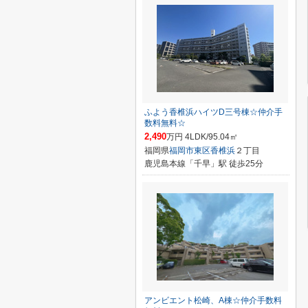
ふよう香椎浜ハイツD三号棟☆仲介手
数料無料☆
2,490
万円 4LDK/95.04㎡
福岡県
福岡市東区
香椎浜
２丁目
鹿児島本線「千早」駅 徒歩25分
アンビエント松崎、A棟☆仲介手数料