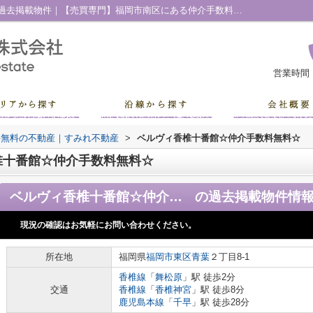
ベルヴィ香椎十番館☆仲介手数料無料☆の過去掲載物件｜【売買専門】福岡市南区にある仲介手数料無料の不動産｜すみれ不動産
営業時間
料無料の不動産｜すみれ不動産
>
ベルヴィ香椎十番館☆仲介手数料無料☆
椎十番館☆仲介手数料無料☆
ベルヴィ香椎十番館☆仲介手数料無料☆
の過去掲載物件情
現況の確認はお気軽にお問い合わせください。
所在地
福岡県
福岡市東区
青葉
２丁目8-1
香椎線
「
舞松原
」駅 徒歩2分
交通
香椎線
「
香椎神宮
」駅 徒歩8分
鹿児島本線
「
千早
」駅 徒歩28分