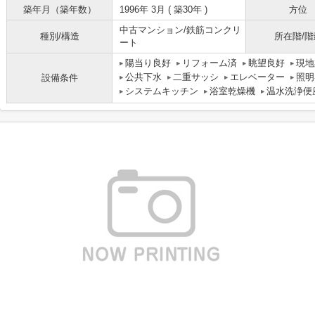
築年月（築年数）
1996年 3月 ( 築30年 )
方位
中古マンション/鉄筋コンクリ
種別/構造
所在階/階
ート
陽当り良好
リフォーム済
眺望良好
現地
公共下水
二重サッシ
エレベーター
照明
設備条件
システムキッチン
浴室乾燥機
温水洗浄便