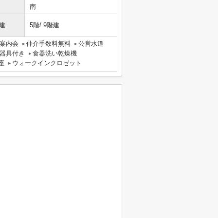
南
建
5階/ 9階建
案内会
仲介手数料無料
公営水道
器具付き
食器洗い乾燥機
座
ウォークインクロゼット