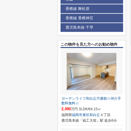
香椎線 舞松原
香椎線 香椎神宮
鹿児島本線 千早
この物件を見た方へのお勧め物件
ガーデンライフ和白丘弐番館☆仲介手
数料無料☆
2,490
万円 3LDK/64.15㎡
福岡県
福岡市東区
和白丘
４丁目
鹿児島本線「福工大前」駅 徒歩6分