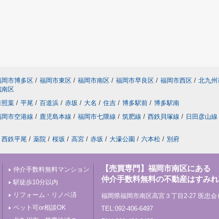
福岡市博多区
/
福岡市東区
/
福岡市南区
/
福岡市早良区
/
福岡市西区
/
北九州
城南区
椎照葉
/
平尾
/
百道浜
/
赤坂
/
大名
/
住吉
/
博多駅前
/
博多駅南
福岡市空港線
/
鹿児島本線
/
福岡市七隈線
/
筑肥線
/
西鉄貝塚線
/
日田彦山線
西鉄平尾
/
薬院
/
桜坂
/
高宮
/
赤坂
/
大濠公園
/
六本松
/
別府
【売買専門】福岡市南区にある
仲介手数料無料マンション
仲介手数料無料の不動産はすみれ
駅徒歩10分以内
リフォーム・リノベ済
福岡県福岡市南区高宮３丁目2-27 医忠会
ペット可or相談OK
TEL:092-406-6497