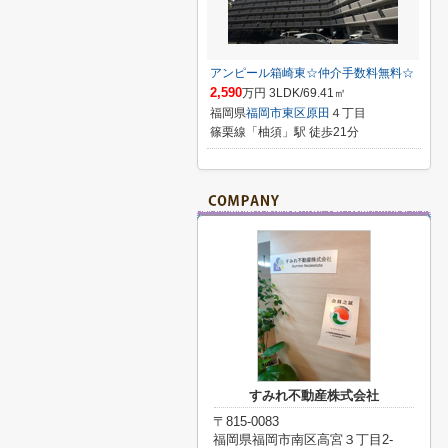
アンピール箱崎東☆仲介手数料無料☆
2,590
万円 3LDK/69.41㎡
福岡県
福岡市東区
原田
４丁目
篠栗線「柚須」駅 徒歩21分
すみれ不動産株式会社
〒815-0083
福岡県福岡市南区高宮３丁目2-