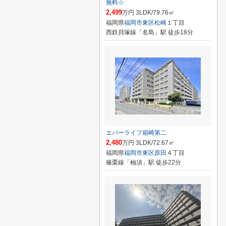
無料☆
2,499
万円 3LDK/79.76㎡
福岡県
福岡市東区
松崎
１丁目
西鉄貝塚線「名島」駅 徒歩18分
エバーライフ箱崎第二
2,480
万円 3LDK/72.67㎡
福岡県
福岡市東区
原田
４丁目
篠栗線「柚須」駅 徒歩22分