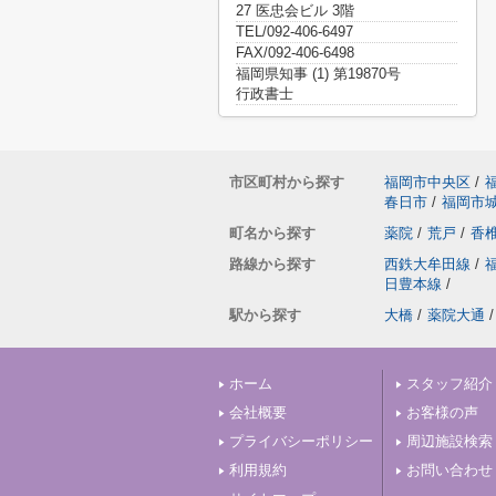
27 医忠会ビル 3階
TEL/092-406-6497
FAX/092-406-6498
福岡県知事 (1) 第19870号
行政書士
市区町村から探す
福岡市中央区
/
春日市
/
福岡市
町名から探す
薬院
/
荒戸
/
香
路線から探す
西鉄大牟田線
/
日豊本線
/
駅から探す
大橋
/
薬院大通
/
ホーム
スタッフ紹介
会社概要
お客様の声
プライバシーポリシー
周辺施設検索
利用規約
お問い合わせ