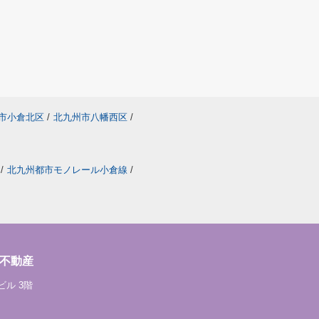
市小倉北区
/
北九州市八幡西区
/
/
北九州都市モノレール小倉線
/
不動産
ビル 3階