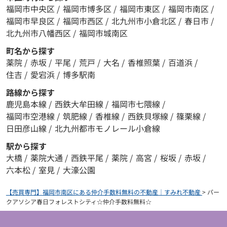
福岡市中央区
/
福岡市博多区
/
福岡市東区
/
福岡市南区
/
福岡市早良区
/
福岡市西区
/
北九州市小倉北区
/
春日市
/
北九州市八幡西区
/
福岡市城南区
町名から探す
薬院
/
赤坂
/
平尾
/
荒戸
/
大名
/
香椎照葉
/
百道浜
/
住吉
/
愛宕浜
/
博多駅南
路線から探す
鹿児島本線
/
西鉄大牟田線
/
福岡市七隈線
/
福岡市空港線
/
筑肥線
/
香椎線
/
西鉄貝塚線
/
篠栗線
/
日田彦山線
/
北九州都市モノレール小倉線
駅から探す
大橋
/
薬院大通
/
西鉄平尾
/
薬院
/
高宮
/
桜坂
/
赤坂
/
六本松
/
室見
/
大濠公園
【売買専門】福岡市南区にある仲介手数料無料の不動産｜すみれ不動産
>
パー
クアソシア春日フォレストシティ☆仲介手数料無料☆