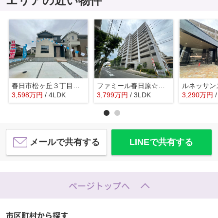
エリアの近い物件
春日市松ヶ丘３丁目 中古一戸建☆仲介手数料無料☆
ファミール春日原☆仲介手数料無料☆
3,598
万
円
/ 4LDK
3,799
万
円
/ 3LDK
3,290
万
円
メールで共有する
LINEで共有する
ページトップへ
市区町村から探す