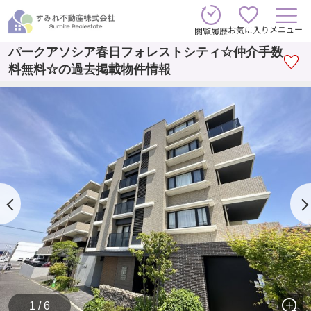
メニュー
お気に入り
閲覧履歴
パークアソシア春日フォレストシティ☆仲介手数
料無料☆の過去掲載物件情報
1 / 6