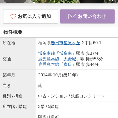
お気に入り追加
お問い合わせ
物件概要
所在地
福岡県
春日市
星見ヶ丘
２丁目60-1
博多南線
「
博多南
」駅 徒歩37分
交通
鹿児島本線
「
大野城
」駅 徒歩53分
鹿児島本線
「
春日
」駅 徒歩44分
築年月
2014年 10月(築11年)
向き
南
種別 / 構造
中古マンション / 鉄筋コンクリート
所在階 / 階建
3階 / 5階建
陽当り良好