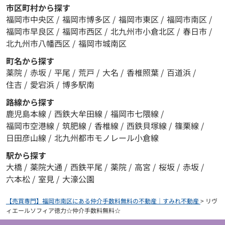
市区町村から探す
福岡市中央区
/
福岡市博多区
/
福岡市東区
/
福岡市南区
/
福岡市早良区
/
福岡市西区
/
北九州市小倉北区
/
春日市
/
北九州市八幡西区
/
福岡市城南区
町名から探す
薬院
/
赤坂
/
平尾
/
荒戸
/
大名
/
香椎照葉
/
百道浜
/
住吉
/
愛宕浜
/
博多駅南
路線から探す
鹿児島本線
/
西鉄大牟田線
/
福岡市七隈線
/
福岡市空港線
/
筑肥線
/
香椎線
/
西鉄貝塚線
/
篠栗線
/
日田彦山線
/
北九州都市モノレール小倉線
駅から探す
大橋
/
薬院大通
/
西鉄平尾
/
薬院
/
高宮
/
桜坂
/
赤坂
/
六本松
/
室見
/
大濠公園
【売買専門】福岡市南区にある仲介手数料無料の不動産｜すみれ不動産
>
リヴ
ィエールソフィア徳力☆仲介手数料無料☆