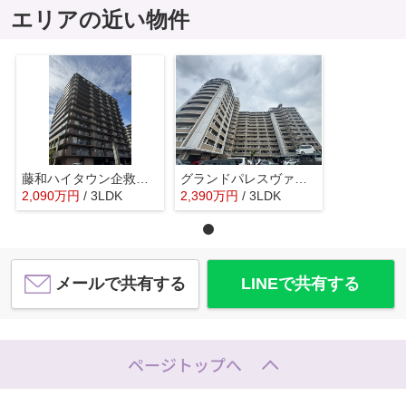
エリアの近い物件
藤和ハイタウン企救丘駅前2☆仲介手数料無料☆
グランドパレスヴァンテアン徳力☆仲介手数料無料☆
2,090
万
円
/ 3LDK
2,390
万
円
/ 3LDK
メールで共有する
LINEで共有する
ページトップへ