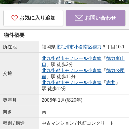
お気に入り追加
お問い合わせ
物件概要
所在地
福岡県
北九州市小倉南区
徳力
６丁目10-1
北九州都市モノレール小倉線
「
徳力嵐山
口
」駅 徒歩2分
北九州都市モノレール小倉線
「
徳力公団
交通
前
」駅 徒歩11分
北九州都市モノレール小倉線
「
志井
」
駅 徒歩12分
築年月
2006年 1月(築20年)
向き
南
種別 / 構造
中古マンション / 鉄筋コンクリート