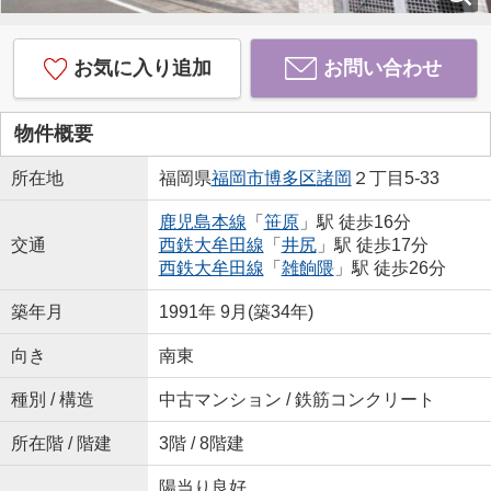
お気に入り追加
お問い合わせ
物件概要
所在地
福岡県
福岡市博多区
諸岡
２丁目5-33
鹿児島本線
「
笹原
」駅 徒歩16分
交通
西鉄大牟田線
「
井尻
」駅 徒歩17分
西鉄大牟田線
「
雑餉隈
」駅 徒歩26分
築年月
1991年 9月(築34年)
向き
南東
種別 / 構造
中古マンション / 鉄筋コンクリート
所在階 / 階建
3階 / 8階建
陽当り良好