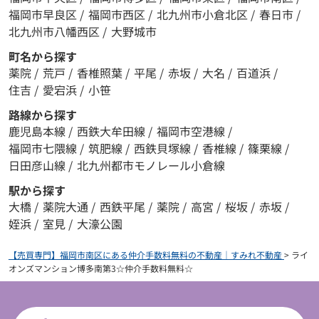
福岡市早良区
/
福岡市西区
/
北九州市小倉北区
/
春日市
/
北九州市八幡西区
/
大野城市
町名から探す
薬院
/
荒戸
/
香椎照葉
/
平尾
/
赤坂
/
大名
/
百道浜
/
住吉
/
愛宕浜
/
小笹
路線から探す
鹿児島本線
/
西鉄大牟田線
/
福岡市空港線
/
福岡市七隈線
/
筑肥線
/
西鉄貝塚線
/
香椎線
/
篠栗線
/
日田彦山線
/
北九州都市モノレール小倉線
駅から探す
大橋
/
薬院大通
/
西鉄平尾
/
薬院
/
高宮
/
桜坂
/
赤坂
/
姪浜
/
室見
/
大濠公園
【売買専門】福岡市南区にある仲介手数料無料の不動産｜すみれ不動産
>
ライ
オンズマンション博多南第3☆仲介手数料無料☆