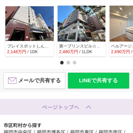
プレイスポットしんばしビル本館☆仲介手数料無料☆
第一プリンスビル☆仲介手数料無料☆
2,148
万
円
/ 1DK
2,480
万
円
/ 1LDK
2,690
万
円
メールで共有する
LINEで共有する
ページトップへ
市区町村から探す
福岡市中央区
/
福岡市博多区
/
福岡市東区
/
福岡市南区
/