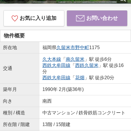
お気に入り追加
お問い合わせ
物件概要
所在地
福岡県
久留米市
野中町
1175
久大本線
「
南久留米
」駅 徒歩6分
西鉄大牟田線
「
西鉄久留米
」駅 徒歩16
交通
分
西鉄大牟田線
「
花畑
」駅 徒歩20分
築年月
1990年 2月(築36年)
向き
南西
種別 / 構造
中古マンション / 鉄骨鉄筋コンクリート
所在階 / 階建
13階 / 15階建