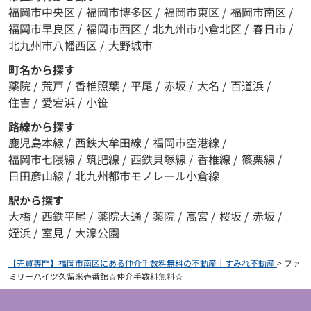
福岡市中央区
/
福岡市博多区
/
福岡市東区
/
福岡市南区
/
福岡市早良区
/
福岡市西区
/
北九州市小倉北区
/
春日市
/
北九州市八幡西区
/
大野城市
町名から探す
薬院
/
荒戸
/
香椎照葉
/
平尾
/
赤坂
/
大名
/
百道浜
/
住吉
/
愛宕浜
/
小笹
路線から探す
鹿児島本線
/
西鉄大牟田線
/
福岡市空港線
/
福岡市七隈線
/
筑肥線
/
西鉄貝塚線
/
香椎線
/
篠栗線
/
日田彦山線
/
北九州都市モノレール小倉線
駅から探す
大橋
/
西鉄平尾
/
薬院大通
/
薬院
/
高宮
/
桜坂
/
赤坂
/
姪浜
/
室見
/
大濠公園
【売買専門】福岡市南区にある仲介手数料無料の不動産｜すみれ不動産
>
ファ
ミリーハイツ久留米壱番館☆仲介手数料無料☆