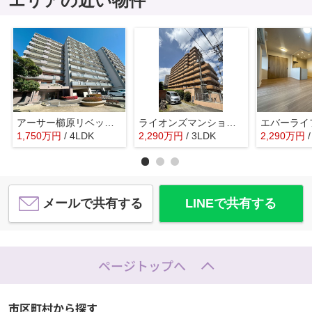
エリアの近い物件
アーサー櫛原リベックス☆仲介手数料無料☆
ライオンズマンション久留米プラザ3番館☆仲介手数料無料☆
1,750
万
円
/ 4LDK
2,290
万
円
/ 3LDK
2,290
万
円
メールで共有する
LINEで共有する
ページトップへ
市区町村から探す