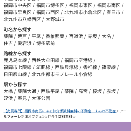
福岡市中央区
/
福岡市博多区
/
福岡市東区
/
福岡市南区
/
福岡市早良区
/
福岡市西区
/
北九州市小倉北区
/
春日市
/
北九州市八幡西区
/
大野城市
町名から探す
薬院
/
荒戸
/
平尾
/
香椎照葉
/
百道浜
/
赤坂
/
大名
/
住吉
/
愛宕浜
/
博多駅前
路線から探す
鹿児島本線
/
西鉄大牟田線
/
福岡市空港線
/
福岡市七隈線
/
筑肥線
/
西鉄貝塚線
/
香椎線
/
篠栗線
/
日田彦山線
/
北九州都市モノレール小倉線
駅から探す
大橋
/
薬院大通
/
西鉄平尾
/
薬院
/
高宮
/
桜坂
/
赤坂
/
姪浜
/
室見
/
大濠公園
【売買専門】福岡市南区にある仲介手数料無料の不動産｜すみれ不動産
>
アー
ルフォーレ到津オブジェ1☆仲介手数料無料☆