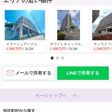
エリアの近い物件
イマージュアークヒルズ霧ケ丘☆仲介手数料無料☆
ホワイトキャッスル砂津☆仲介手数料無料☆
2,090
万
円
/ 3LDK
1,990
万
円
/ 3LDK
2,298
万
円
メールで共有する
LINEで共有する
ページトップへ
市区町村から探す