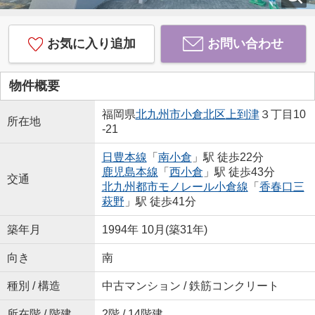
お気に入り追加
お問い合わせ
物件概要
福岡県
北九州市小倉北区
上到津
３丁目10
所在地
-21
日豊本線
「
南小倉
」駅 徒歩22分
鹿児島本線
「
西小倉
」駅 徒歩43分
交通
北九州都市モノレール小倉線
「
香春口三
萩野
」駅 徒歩41分
築年月
1994年 10月(築31年)
向き
南
種別 / 構造
中古マンション / 鉄筋コンクリート
所在階 / 階建
2階 / 14階建