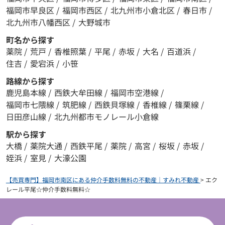
福岡市早良区
/
福岡市西区
/
北九州市小倉北区
/
春日市
/
北九州市八幡西区
/
大野城市
町名から探す
薬院
/
荒戸
/
香椎照葉
/
平尾
/
赤坂
/
大名
/
百道浜
/
住吉
/
愛宕浜
/
小笹
路線から探す
鹿児島本線
/
西鉄大牟田線
/
福岡市空港線
/
福岡市七隈線
/
筑肥線
/
西鉄貝塚線
/
香椎線
/
篠栗線
/
日田彦山線
/
北九州都市モノレール小倉線
駅から探す
大橋
/
薬院大通
/
西鉄平尾
/
薬院
/
高宮
/
桜坂
/
赤坂
/
姪浜
/
室見
/
大濠公園
【売買専門】福岡市南区にある仲介手数料無料の不動産｜すみれ不動産
>
エク
レール平尾☆仲介手数料無料☆