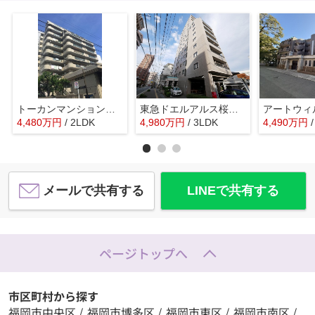
トーカンマンション浄水通り☆仲介手数料無料☆
東急ドエルアルス桜坂☆仲介手数料無料☆
4,480
万
円
/ 2LDK
4,980
万
円
/ 3LDK
4,490
万
円
メールで共有する
LINEで共有する
ページトップへ
市区町村から探す
福岡市中央区
/
福岡市博多区
/
福岡市東区
/
福岡市南区
/