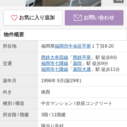
お気に入り追加
お問い合わせ
物件概要
所在地
福岡県
福岡市中央区
平尾
１丁目8-20
西鉄大牟田線
「
西鉄平尾
」駅 徒歩8分
交通
福岡市七隈線
「
薬院
」駅 徒歩9分
福岡市七隈線
「
薬院大通
」駅 徒歩11分
築年月
1996年 9月(築29年)
向き
南西
種別 / 構造
中古マンション / 鉄筋コンクリート
所在階 / 階建
3階 / 11階建
陽当り良好