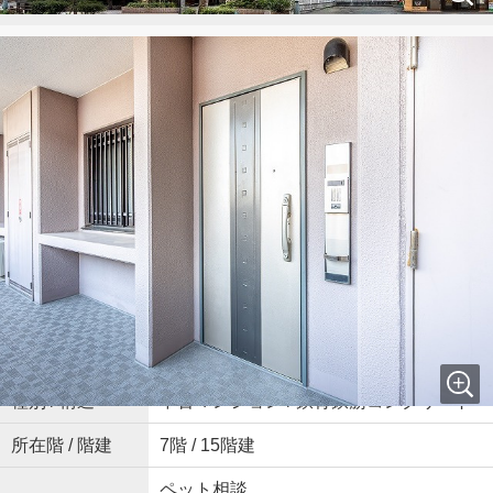
お気に入り追加
お問い合わせ
物件概要
所在地
福岡県
福岡市中央区
赤坂
３丁目8-31
福岡市空港線
「
赤坂
」駅 徒歩13分
交通
福岡市七隈線
「
桜坂
」駅 徒歩13分
福岡市七隈線
「
薬院大通
」駅 徒歩16分
築年月
2000年 9月(築25年)
向き
東
種別 / 構造
中古マンション / 鉄骨鉄筋コンクリート
所在階 / 階建
7階 / 15階建
ペット相談