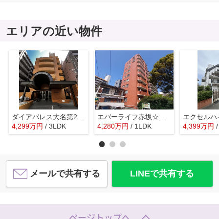
エリアの近い物件
ダイアパレス大名第2☆仲介手数料無料☆
エバーライフ赤坂☆仲介手数料無料☆
4,299
万
円
/ 3LDK
4,280
万
円
/ 1LDK
4,399
万
円
メールで共有する
LINEで共有する
ページトップへ