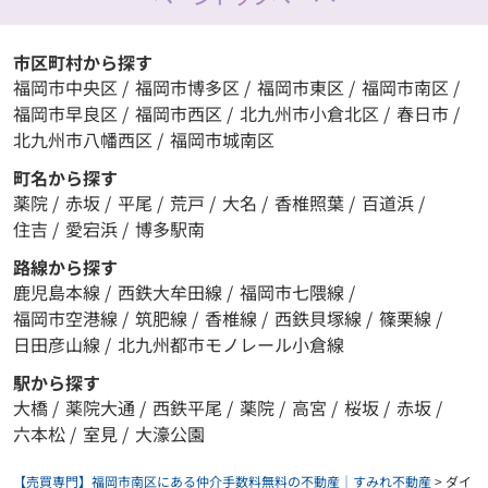
市区町村から探す
福岡市中央区
/
福岡市博多区
/
福岡市東区
/
福岡市南区
/
福岡市早良区
/
福岡市西区
/
北九州市小倉北区
/
春日市
/
北九州市八幡西区
/
福岡市城南区
町名から探す
薬院
/
赤坂
/
平尾
/
荒戸
/
大名
/
香椎照葉
/
百道浜
/
住吉
/
愛宕浜
/
博多駅南
路線から探す
鹿児島本線
/
西鉄大牟田線
/
福岡市七隈線
/
福岡市空港線
/
筑肥線
/
香椎線
/
西鉄貝塚線
/
篠栗線
/
日田彦山線
/
北九州都市モノレール小倉線
駅から探す
大橋
/
薬院大通
/
西鉄平尾
/
薬院
/
高宮
/
桜坂
/
赤坂
/
六本松
/
室見
/
大濠公園
【売買専門】福岡市南区にある仲介手数料無料の不動産｜すみれ不動産
>
ダイ