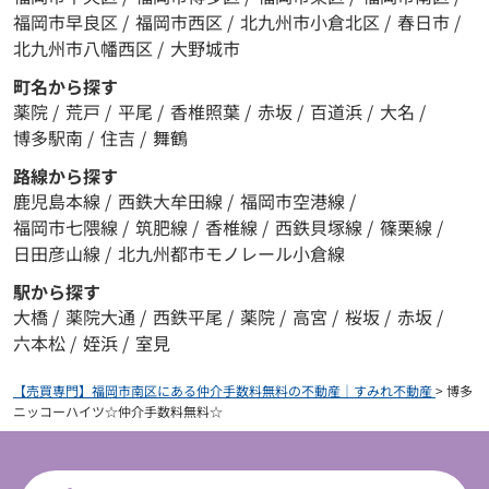
福岡市早良区
/
福岡市西区
/
北九州市小倉北区
/
春日市
/
北九州市八幡西区
/
大野城市
町名から探す
薬院
/
荒戸
/
平尾
/
香椎照葉
/
赤坂
/
百道浜
/
大名
/
博多駅南
/
住吉
/
舞鶴
路線から探す
鹿児島本線
/
西鉄大牟田線
/
福岡市空港線
/
福岡市七隈線
/
筑肥線
/
香椎線
/
西鉄貝塚線
/
篠栗線
/
日田彦山線
/
北九州都市モノレール小倉線
駅から探す
大橋
/
薬院大通
/
西鉄平尾
/
薬院
/
高宮
/
桜坂
/
赤坂
/
六本松
/
姪浜
/
室見
【売買専門】福岡市南区にある仲介手数料無料の不動産｜すみれ不動産
>
博多
ニッコーハイツ☆仲介手数料無料☆