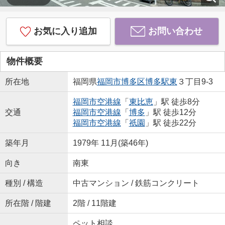
お気に入り追加
お問い合わせ
物件概要
所在地
福岡県
福岡市博多区
博多駅東
３丁目9-3
福岡市空港線
「
東比恵
」駅 徒歩8分
交通
福岡市空港線
「
博多
」駅 徒歩12分
福岡市空港線
「
祇園
」駅 徒歩22分
築年月
1979年 11月(築46年)
向き
南東
種別 / 構造
中古マンション / 鉄筋コンクリート
所在階 / 階建
2階 / 11階建
ペット相談