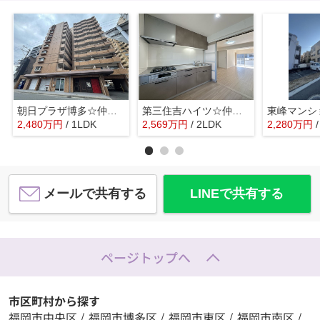
朝日プラザ博多☆仲介手数料無料☆
第三住吉ハイツ☆仲介手数料無料☆
2,480
万
円
/ 1LDK
2,569
万
円
/ 2LDK
2,280
万
円
メールで共有する
LINEで共有する
ページトップへ
市区町村から探す
福岡市中央区
/
福岡市博多区
/
福岡市東区
/
福岡市南区
/